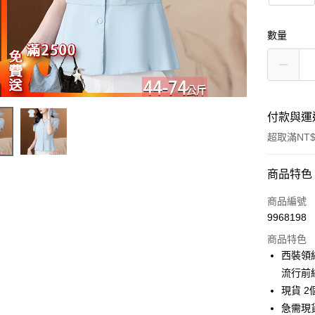
數量
付款與運
超取滿NT$
付款方式
商品特色
信用卡一
商品編號
9968198
超商取貨
商品特色
LINE Pay
西裝領純
流行前
Apple Pay
現貨 2
街口支付
急需現