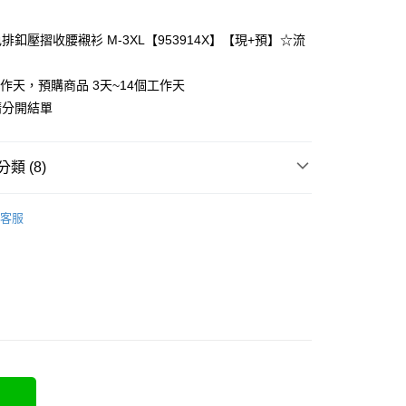
排釦壓摺收腰襯衫 M-3XL【953914X】【現+預】☆流
y
工作天，預購商品 3天~14個工作天
請分開結單
分期
類 (8)
你分期使用說明】
❄
享後付
由台灣大哥大提供，台灣大哥大用戶可立即使用無須另外申請。
客服
式選擇「大哥付你分期」，訂單成立後會自動跳轉到大哥付的交易
類
短袖上衣
證手機門號後，選擇欲分期的期數、繳款截止日，確認付款後即
FTEE先享後付」】
t
。
先享後付是「在收到商品之後才付款」的支付方式。 讓您購物簡單
類
雪紡衫
准額度、可分期數及費用金額請依後續交易確認頁面所載為準。
心！
立30分鐘內，如未前往確認交易或遇審核未通過，訂單將自動取
類
襯衫
：不需註冊會員、不需綁卡、不需儲值。
 Point」為中華電信所提供之點數服務，可於會員專區綁定中華電
「轉專審核」未通過狀況，表示未達大哥付你分期系統評分，恕
：只要手機號碼，簡訊認證，即可結帳。
，即可在購物車使用 Hami Point 折抵消費金額 (1點等於1
類
POLO領上衣
評估內容。
：先確認商品／服務後，再付款。
式說明】
70kg以上)
項不併入電信帳單，「大哥付你分期」於每月結算日後寄送繳費提
EE先享後付」結帳流程】
方式選擇「AFTEE先享後付」後，將跳轉至「AFTEE先享後
5-55kg)
訊連結打開帳單後，可選擇「超商條碼／台灣大直營門市／銀行轉
頁面，進行簡訊認證並確認金額後，即可完成結帳。
取貨
付／iPASS MONEY」等通路繳費。