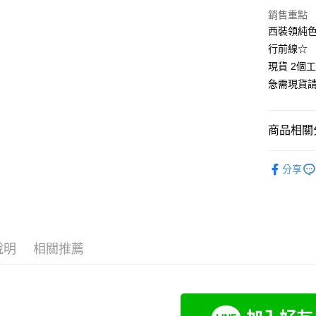
悠遊付
銷售重點
西裝領純色
Google Pa
行前線☆
全支付
現貨 2個
急需現貨
全盈+PAY
大哥付你
商品相關分
相關說明
【大哥付
❄清涼夏款
AFTEE先
1.本服務
分享
2.付款方
相關說明
👚上衣分
流程，驗
【關於「A
Hami Poin
完成交易
AFTEE
👚上衣分
3.實際核
便利好安
相關說明
4.訂單成
👚上衣分
１．簡單
「Hami
消。如遇
ATM付款
２．便利
信會員帳號後
說明
相關推薦
👚上衣分
無法說明
３．安心
元)。
【繳款方
大尺碼女裝(
1.分期款
【「AFT
運送方式
醒簡訊。
１．於結帳
小尺碼女裝(4
2.透過簡
付」結帳
全家付款
帳／街口支