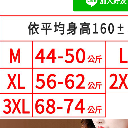
２．訂單
中尺碼女裝(5
３．收到繳
每筆NT$8
【注意事
／ATM／
1.本服務
※ 請注意
付款後全
用戶於交
絡購買商品
每筆NT$8
款買賣價
先享後付
2.基於同
※ 交易是
付款後萊
資料（包
是否繳費成
用，由本
付客戶支
每筆NT$8
3.完整用
【注意事
7-11付款
１．透過由
每筆NT$8
交易，需
求債權轉
付款後7-1
２．關於
https://aft
每筆NT$8
３．未成
「AFTE
宅配
任。
每筆NT$7
４．使用「
即時審查
離島-郵局
結果請求
５．嚴禁
每筆NT$9
形，恩沛
動。
國家/地區