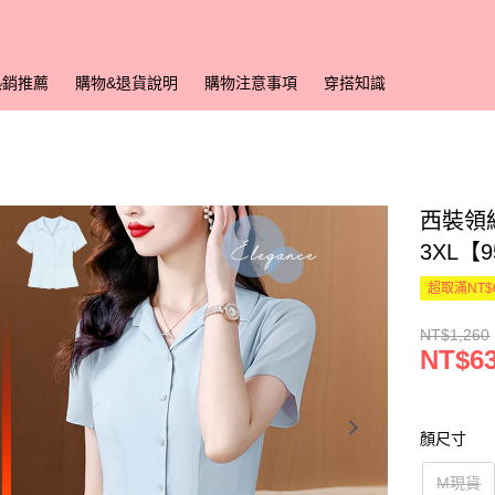
熱銷推薦
購物&退貨說明
購物注意事項
穿搭知識
西裝領
3XL【
超取滿NT$
NT$1,260
NT$6
顏尺寸
M現貨