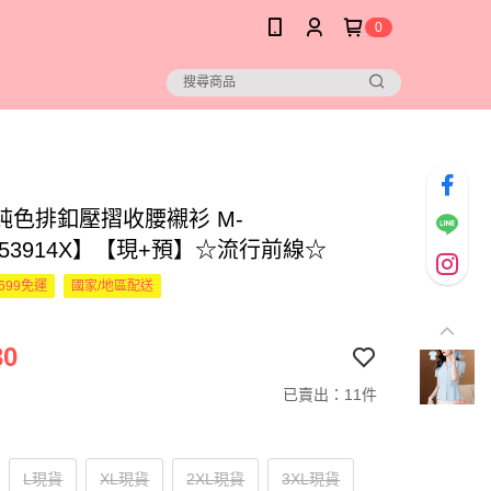
0
純色排釦壓摺收腰襯衫 M-
953914X】【現+預】☆流行前線☆
699免運
國家/地區配送
30
已賣出：11件
L現貨
XL現貨
2XL現貨
3XL現貨