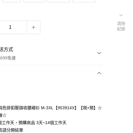
清除
紀錄
送方式
699免運
次付款
付款
色排釦壓摺收腰襯衫 M-3XL【953914X】【現+預】☆
線☆
個工作天，預購商品 3天~14個工作天
貨請分開結單