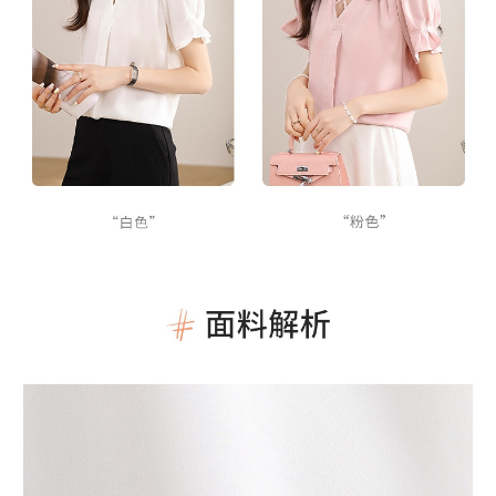
３．未成年的使用者請事先徵得法定代理人或監護人之同意方可使用
宅配
「AFTEE先享後付」，若未經同意申辦者引起之損失，本公司不負相關責
任。
每筆NT$70，滿NT$699(含以上)免運費
４．使用「AFTEE先享後付」時，將依據個別帳號之用戶狀況，依本公司即
時審查核予不同之上限額度；若仍有額度不足之情形，本公司將視審查結果
離島-郵局寄送
請求用戶進行身份認證。
每筆NT$90，滿NT$699(含以上)免運費
５．嚴禁一人註冊多個帳號或使用他人資訊註冊。若發現惡意使用之情形，
恩沛科技股份有限公司將有權停止該用戶之使用額度並採取法律行動。
國家/地區配送
查看運費