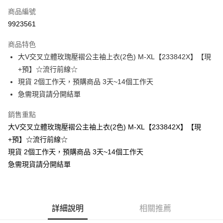
商品編號
超商取貨付款
9923561
LINE Pay
商品特色
Apple Pay
大V交叉立體玫瑰壓褶公主袖上衣(2色) M-XL【233842X】【現
+預】☆流行前線☆
街口支付
現貨 2個工作天，預購商品 3天~14個工作天
悠遊付
急需現貨請分開結單
Google Pay
銷售重點
大V交叉立體玫瑰壓褶公主袖上衣(2色) M-XL【233842X】【現
全支付
+預】☆流行前線☆
全盈+PAY
現貨 2個工作天，預購商品 3天~14個工作天
急需現貨請分開結單
大哥付你分期
相關說明
【大哥付你分期使用說明】
AFTEE先享後付
1.本服務由台灣大哥大提供，台灣大哥大用戶可立即使用無須另外申請。
2.付款方式選擇「大哥付你分期」，訂單成立後會自動跳轉到大哥付的交易
相關說明
詳細說明
相關推薦
流程，驗證手機門號後，選擇欲分期的期數、繳款截止日，確認付款後即完
【關於「AFTEE先享後付」】