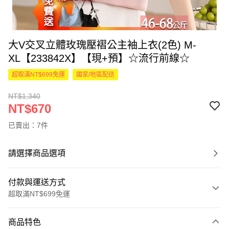
大V交叉立體玫瑰壓褶公主袖上衣(2色) M-
XL【233842X】【現+預】☆流行前線☆
超取滿NT$699免運
國家/地區配送
NT$1,340
NT$670
已賣出：7件
請選擇商品選項
付款與運送方式
超取滿NT$699免運
付款方式
商品特色
信用卡一次付款