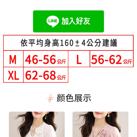
成交易。
Hami Point
AFTEE先享後付是「在收到商品之後才付款」的支付方式。 讓您購物簡單
3.實際核准額度、可分期數及費用金額請依後續交易確認頁面所載為準。
便利好安心！
相關說明
4.訂單成立30分鐘內，如未前往確認交易或遇審核未通過，訂單將自動取
１．簡單：不需註冊會員、不需綁卡、不需儲值。
「Hami Point」為中華電信所提供之點數服務，可於會員專區綁定中華電信
消。如遇「轉專審核」未通過狀況，表示未達大哥付你分期系統評分，恕無
２．便利：只要手機號碼，簡訊認證，即可結帳。
ATM付款
會員帳號後，即可在購物車使用 Hami Point 折抵消費金額 (1點等於1元)。
法說明評估內容。
３．安心：先確認商品／服務後，再付款。
【繳款方式說明】
1.分期款項不併入電信帳單，「大哥付你分期」於每月結算日後寄送繳費提
運送方式
【「AFTEE先享後付」結帳流程】
醒簡訊。
１．於結帳方式選擇「AFTEE先享後付」後，將跳轉至「AFTEE先享後付」
2.透過簡訊連結打開帳單後，可選擇「超商條碼／台灣大直營門市／銀行轉
全家付款取貨
結帳頁面，進行簡訊認證並確認金額後，即可完成結帳。
帳／街口支付／iPASS MONEY」等通路繳費。
２．訂單成立數日內，您將收到繳費通知簡訊。
每筆NT$80，滿NT$699(含以上)免運費
３．收到繳費通知簡訊後14天內，點擊此簡訊中的連結，可透過四大超商／
【注意事項】
ATM／網路銀行／等多元方式進行付款，方視為交易完成。
付款後全家取貨
1.本服務係由「台灣大哥大股份有限公司」（以下簡稱本公司）所提供，讓
※ 請注意：結帳手續完成當下不需立刻繳費，但若您需要取消訂單，請聯絡
用戶於交易時，得透過本服務購買商品或服務，並由商店將買賣／分期付款
每筆NT$80，滿NT$699(含以上)免運費
購買商品的店家。未經商家同意取消之訂單仍視為有效，需透過AFTEE先享
買賣價金債權讓與本公司後，依約使用本公司帳單繳交帳款。
後付繳納相關費用。
2.基於同意付款使用「大哥付你分期」之契約關係目的，商店將以您的個人
付款後萊爾富取貨
※ 交易是否成功請以「AFTEE先享後付 」之結帳頁面顯示為準，若有關於
資料（包含姓名、電話或地址）提供予台灣大哥大進項蒐集、處理及利用，
是否繳費成功／繳費後需取消欲退款等相關疑問，請聯繫「AFTEE先享後付
每筆NT$80，滿NT$699(含以上)免運費
由本公司與您本人進行分期帳單所需資料之確認、核對及更正。
客戶支援中心」
https://netprotections.freshdesk.com/support/home
3.完整用戶服務條款，請詳閱以下連結：
https://oppay.tw/userRule
7-11付款取貨
【注意事項】
每筆NT$80，滿NT$699(含以上)免運費
１．透過由恩沛科技股份有限公司提供之「AFTEE先享後付」服務完成之交
易，需依本服務之必要範圍內提供個人資料，並將交易相關給付款項請求債
付款後7-11取貨
權轉讓予恩沛科技股份有限公司。
２．關於個人資料處理事宜，請瀏覽以下網址：
每筆NT$80，滿NT$699(含以上)免運費
https://aftee.tw/terms/#terms3