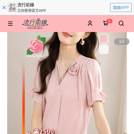
流行前線
開啟APP
立刻使用官方APP
0
1
/
2