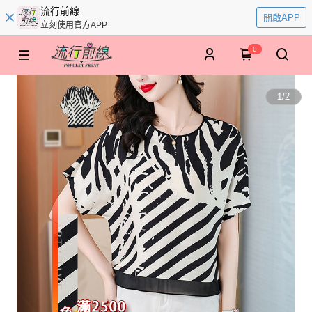
流行前線
開啟APP
立刻使用官方APP
0
1
/
2