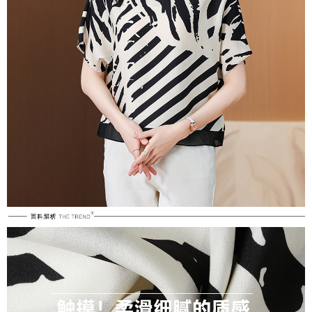
３．未成年的使用者請事先徵得法定代理人或監護人之同意方可使用
付款後7-11取貨
「AFTEE先享後付」，若未經同意申辦者引起之損失，本公司不負相關責
任。
每筆NT$80，滿NT$699(含以上)免運費
４．使用「AFTEE先享後付」時，將依據個別帳號之用戶狀況，依本公司即
時審查核予不同之上限額度；若仍有額度不足之情形，本公司將視審查結果
宅配
請求用戶進行身份認證。
每筆NT$70，滿NT$699(含以上)免運費
５．嚴禁一人註冊多個帳號或使用他人資訊註冊。若發現惡意使用之情形，
恩沛科技股份有限公司將有權停止該用戶之使用額度並採取法律行動。
離島-郵局寄送
每筆NT$90，滿NT$699(含以上)免運費
國家/地區配送
查看運費