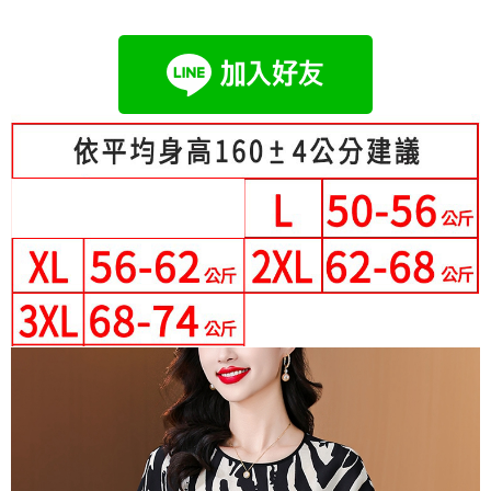
成交易。
Hami Point
AFTEE先享後付是「在收到商品之後才付款」的支付方式。 讓您購物簡單
3.實際核准額度、可分期數及費用金額請依後續交易確認頁面所載為準。
便利好安心！
相關說明
4.訂單成立30分鐘內，如未前往確認交易或遇審核未通過，訂單將自動取
１．簡單：不需註冊會員、不需綁卡、不需儲值。
「Hami Point」為中華電信所提供之點數服務，可於會員專區綁定中華電信
消。如遇「轉專審核」未通過狀況，表示未達大哥付你分期系統評分，恕無
２．便利：只要手機號碼，簡訊認證，即可結帳。
ATM付款
會員帳號後，即可在購物車使用 Hami Point 折抵消費金額 (1點等於1元)。
法說明評估內容。
３．安心：先確認商品／服務後，再付款。
【繳款方式說明】
1.分期款項不併入電信帳單，「大哥付你分期」於每月結算日後寄送繳費提
運送方式
【「AFTEE先享後付」結帳流程】
醒簡訊。
１．於結帳方式選擇「AFTEE先享後付」後，將跳轉至「AFTEE先享後付」
2.透過簡訊連結打開帳單後，可選擇「超商條碼／台灣大直營門市／銀行轉
全家付款取貨
結帳頁面，進行簡訊認證並確認金額後，即可完成結帳。
帳／街口支付／iPASS MONEY」等通路繳費。
２．訂單成立數日內，您將收到繳費通知簡訊。
每筆NT$80，滿NT$699(含以上)免運費
３．收到繳費通知簡訊後14天內，點擊此簡訊中的連結，可透過四大超商／
【注意事項】
ATM／網路銀行／等多元方式進行付款，方視為交易完成。
付款後全家取貨
1.本服務係由「台灣大哥大股份有限公司」（以下簡稱本公司）所提供，讓
※ 請注意：結帳手續完成當下不需立刻繳費，但若您需要取消訂單，請聯絡
用戶於交易時，得透過本服務購買商品或服務，並由商店將買賣／分期付款
每筆NT$80，滿NT$699(含以上)免運費
購買商品的店家。未經商家同意取消之訂單仍視為有效，需透過AFTEE先享
買賣價金債權讓與本公司後，依約使用本公司帳單繳交帳款。
後付繳納相關費用。
2.基於同意付款使用「大哥付你分期」之契約關係目的，商店將以您的個人
萊爾富取貨付款
※ 交易是否成功請以「AFTEE先享後付 」之結帳頁面顯示為準，若有關於
資料（包含姓名、電話或地址）提供予台灣大哥大進項蒐集、處理及利用，
是否繳費成功／繳費後需取消欲退款等相關疑問，請聯繫「AFTEE先享後付
每筆NT$80，滿NT$699(含以上)免運費
由本公司與您本人進行分期帳單所需資料之確認、核對及更正。
客戶支援中心」
https://netprotections.freshdesk.com/support/home
3.完整用戶服務條款，請詳閱以下連結：
https://oppay.tw/userRule
付款後萊爾富取貨
【注意事項】
每筆NT$80，滿NT$699(含以上)免運費
１．透過由恩沛科技股份有限公司提供之「AFTEE先享後付」服務完成之交
易，需依本服務之必要範圍內提供個人資料，並將交易相關給付款項請求債
7-11付款取貨
權轉讓予恩沛科技股份有限公司。
２．關於個人資料處理事宜，請瀏覽以下網址：
每筆NT$80，滿NT$699(含以上)免運費
https://aftee.tw/terms/#terms3