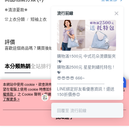
❄清涼夏款❄
流行前線
👚上衣分類
短袖上衣
評價
喜歡這個商品嗎？購買後給他一個好評吧
購物滿1500元 中式花朵燙鑽髮夾
!💝
本分類熱銷
全站排行
購物滿2500元 星星刺繡托特包 !
💝
😎😎😎😎 666~
---------------------------------
本網站中使用 cookie，欲查詢有關本網站使用 cookie 方式之詳情，及若您不希
LINE綁定好友看優惠資訊！還送
熱門標籤
望在電腦上使用 cookie 時應如何變更電腦的 cookie 設定，請參閱本網站「
隱私
150折價券😍
權條款
」之 Cookie 聲明。您繼續使用本網站即表示您同意本公司得按本網站使
用條款之 Cookie 聲明使用 cookie。
了解更多 >
回覆至 流行前線
我知道了