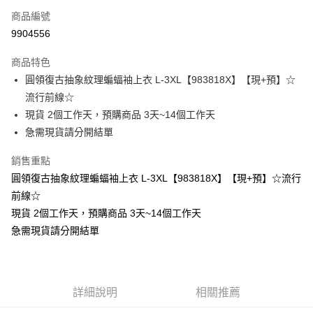
商品編號
超商取貨付款
9904556
LINE Pay
商品特色
Apple Pay
圓領復古抽象紋理蝙蝠袖上衣 L-3XL【983818X】【現+預】☆
流行前線☆
街口支付
現貨 2個工作天，預購商品 3天~14個工作天
悠遊付
急需現貨請分開結單
Google Pay
銷售重點
圓領復古抽象紋理蝙蝠袖上衣 L-3XL【983818X】【現+預】☆流行
全支付
前線☆
全盈+PAY
現貨 2個工作天，預購商品 3天~14個工作天
急需現貨請分開結單
大哥付你分期
相關說明
【大哥付你分期使用說明】
AFTEE先享後付
1.本服務由台灣大哥大提供，台灣大哥大用戶可立即使用無須另外申請。
2.付款方式選擇「大哥付你分期」，訂單成立後會自動跳轉到大哥付的交易
相關說明
詳細說明
相關推薦
流程，驗證手機門號後，選擇欲分期的期數、繳款截止日，確認付款後即完
【關於「AFTEE先享後付」】