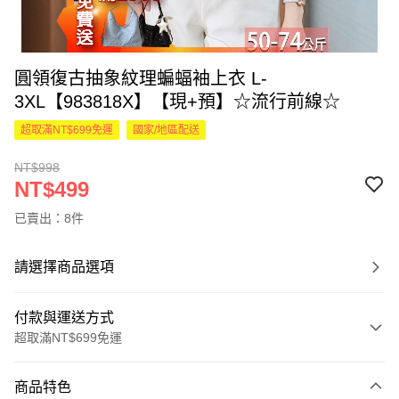
圓領復古抽象紋理蝙蝠袖上衣 L-
3XL【983818X】【現+預】☆流行前線☆
超取滿NT$699免運
國家/地區配送
NT$998
NT$499
已賣出：8件
請選擇商品選項
付款與運送方式
超取滿NT$699免運
付款方式
商品特色
信用卡一次付款