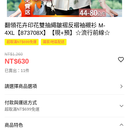
翻領花卉印花雙抽繩皺褶反褶袖襯衫 M-
4XL【873708X】【現+預】☆流行前線☆
超取滿NT$699免運
國家/地區配送
NT$1,260
NT$630
已賣出：11件
請選擇商品選項
付款與運送方式
超取滿NT$699免運
付款方式
商品特色
信用卡一次付款