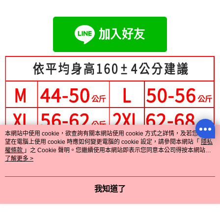
成交易。
Hami Point
AFTEE先享後付是「在收到商品之後才付款」的支付方式。 讓您購物簡單
3.實際核准額度、可分期數及費用金額請依後續交易確認頁面所載為準。
便利好安心！
相關說明
4.訂單成立30分鐘內，如未前往確認交易或遇審核未通過，訂單將自動取
１．簡單：不需註冊會員、不需綁卡、不需儲值。
「Hami Point」為中華電信所提供之點數服務，可於會員專區綁定中華電信
消。如遇「轉專審核」未通過狀況，表示未達大哥付你分期系統評分，恕無
２．便利：只要手機號碼，簡訊認證，即可結帳。
ATM付款
會員帳號後，即可在購物車使用 Hami Point 折抵消費金額 (1點等於1元)。
法說明評估內容。
３．安心：先確認商品／服務後，再付款。
【繳款方式說明】
1.分期款項不併入電信帳單，「大哥付你分期」於每月結算日後寄送繳費提
運送方式
【「AFTEE先享後付」結帳流程】
醒簡訊。
１．於結帳方式選擇「AFTEE先享後付」後，將跳轉至「AFTEE先享後付」
2.透過簡訊連結打開帳單後，可選擇「超商條碼／台灣大直營門市／銀行轉
全家付款取貨
結帳頁面，進行簡訊認證並確認金額後，即可完成結帳。
帳／街口支付／iPASS MONEY」等通路繳費。
２．訂單成立數日內，您將收到繳費通知簡訊。
每筆NT$80，滿NT$699(含以上)免運費
３．收到繳費通知簡訊後14天內，點擊此簡訊中的連結，可透過四大超商／
【注意事項】
ATM／網路銀行／等多元方式進行付款，方視為交易完成。
付款後全家取貨
1.本服務係由「台灣大哥大股份有限公司」（以下簡稱本公司）所提供，讓
※ 請注意：結帳手續完成當下不需立刻繳費，但若您需要取消訂單，請聯絡
用戶於交易時，得透過本服務購買商品或服務，並由商店將買賣／分期付款
每筆NT$80，滿NT$699(含以上)免運費
購買商品的店家。未經商家同意取消之訂單仍視為有效，需透過AFTEE先享
買賣價金債權讓與本公司後，依約使用本公司帳單繳交帳款。
後付繳納相關費用。
本網站中使用 cookie，欲查詢有關本網站使用 cookie 方式之詳情，及若您不希
2.基於同意付款使用「大哥付你分期」之契約關係目的，商店將以您的個人
付款後萊爾富取貨
※ 交易是否成功請以「AFTEE先享後付 」之結帳頁面顯示為準，若有關於
望在電腦上使用 cookie 時應如何變更電腦的 cookie 設定，請參閱本網站「
隱私
資料（包含姓名、電話或地址）提供予台灣大哥大進項蒐集、處理及利用，
是否繳費成功／繳費後需取消欲退款等相關疑問，請聯繫「AFTEE先享後付
每筆NT$80，滿NT$699(含以上)免運費
權條款
」之 Cookie 聲明。您繼續使用本網站即表示您同意本公司得按本網站使
由本公司與您本人進行分期帳單所需資料之確認、核對及更正。
客戶支援中心」
https://netprotections.freshdesk.com/support/home
用條款之 Cookie 聲明使用 cookie。
了解更多 >
3.完整用戶服務條款，請詳閱以下連結：
https://oppay.tw/userRule
7-11付款取貨
【注意事項】
每筆NT$80，滿NT$699(含以上)免運費
１．透過由恩沛科技股份有限公司提供之「AFTEE先享後付」服務完成之交
我知道了
易，需依本服務之必要範圍內提供個人資料，並將交易相關給付款項請求債
付款後7-11取貨
權轉讓予恩沛科技股份有限公司。
２．關於個人資料處理事宜，請瀏覽以下網址：
每筆NT$80，滿NT$699(含以上)免運費
https://aftee.tw/terms/#terms3