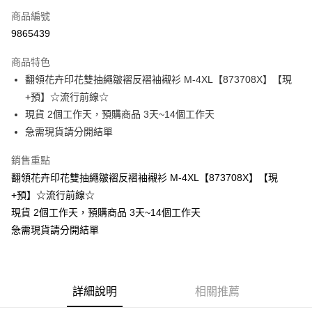
商品編號
超商取貨付款
9865439
LINE Pay
商品特色
Apple Pay
翻領花卉印花雙抽繩皺褶反褶袖襯衫 M-4XL【873708X】【現
+預】☆流行前線☆
街口支付
現貨 2個工作天，預購商品 3天~14個工作天
悠遊付
急需現貨請分開結單
Google Pay
銷售重點
翻領花卉印花雙抽繩皺褶反褶袖襯衫 M-4XL【873708X】【現
全支付
+預】☆流行前線☆
全盈+PAY
現貨 2個工作天，預購商品 3天~14個工作天
急需現貨請分開結單
大哥付你分期
相關說明
【大哥付你分期使用說明】
AFTEE先享後付
1.本服務由台灣大哥大提供，台灣大哥大用戶可立即使用無須另外申請。
2.付款方式選擇「大哥付你分期」，訂單成立後會自動跳轉到大哥付的交易
相關說明
詳細說明
相關推薦
流程，驗證手機門號後，選擇欲分期的期數、繳款截止日，確認付款後即完
【關於「AFTEE先享後付」】