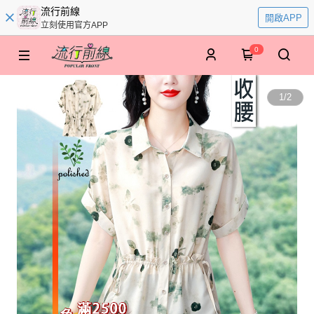
流行前線
開啟APP
立刻使用官方APP
0
1
/
2