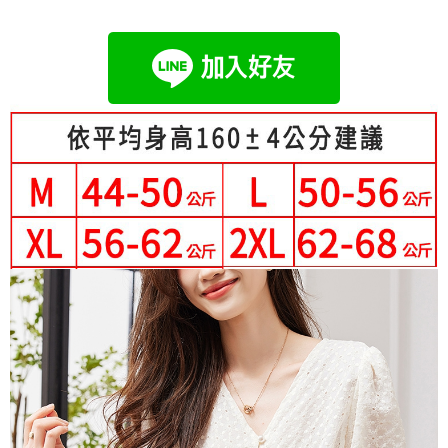
成交易。
Hami Point
AFTEE先享後付是「在收到商品之後才付款」的支付方式。 讓您購物簡單
3.實際核准額度、可分期數及費用金額請依後續交易確認頁面所載為準。
便利好安心！
相關說明
4.訂單成立30分鐘內，如未前往確認交易或遇審核未通過，訂單將自動取
１．簡單：不需註冊會員、不需綁卡、不需儲值。
「Hami Point」為中華電信所提供之點數服務，可於會員專區綁定中華電信
消。如遇「轉專審核」未通過狀況，表示未達大哥付你分期系統評分，恕無
２．便利：只要手機號碼，簡訊認證，即可結帳。
ATM付款
會員帳號後，即可在購物車使用 Hami Point 折抵消費金額 (1點等於1元)。
法說明評估內容。
３．安心：先確認商品／服務後，再付款。
【繳款方式說明】
1.分期款項不併入電信帳單，「大哥付你分期」於每月結算日後寄送繳費提
運送方式
【「AFTEE先享後付」結帳流程】
醒簡訊。
１．於結帳方式選擇「AFTEE先享後付」後，將跳轉至「AFTEE先享後付」
2.透過簡訊連結打開帳單後，可選擇「超商條碼／台灣大直營門市／銀行轉
全家付款取貨
結帳頁面，進行簡訊認證並確認金額後，即可完成結帳。
帳／街口支付／iPASS MONEY」等通路繳費。
２．訂單成立數日內，您將收到繳費通知簡訊。
每筆NT$80，滿NT$699(含以上)免運費
３．收到繳費通知簡訊後14天內，點擊此簡訊中的連結，可透過四大超商／
【注意事項】
ATM／網路銀行／等多元方式進行付款，方視為交易完成。
付款後全家取貨
1.本服務係由「台灣大哥大股份有限公司」（以下簡稱本公司）所提供，讓
※ 請注意：結帳手續完成當下不需立刻繳費，但若您需要取消訂單，請聯絡
用戶於交易時，得透過本服務購買商品或服務，並由商店將買賣／分期付款
每筆NT$80，滿NT$699(含以上)免運費
購買商品的店家。未經商家同意取消之訂單仍視為有效，需透過AFTEE先享
買賣價金債權讓與本公司後，依約使用本公司帳單繳交帳款。
後付繳納相關費用。
2.基於同意付款使用「大哥付你分期」之契約關係目的，商店將以您的個人
付款後萊爾富取貨
※ 交易是否成功請以「AFTEE先享後付 」之結帳頁面顯示為準，若有關於
資料（包含姓名、電話或地址）提供予台灣大哥大進項蒐集、處理及利用，
是否繳費成功／繳費後需取消欲退款等相關疑問，請聯繫「AFTEE先享後付
每筆NT$80，滿NT$699(含以上)免運費
由本公司與您本人進行分期帳單所需資料之確認、核對及更正。
客戶支援中心」
https://netprotections.freshdesk.com/support/home
3.完整用戶服務條款，請詳閱以下連結：
https://oppay.tw/userRule
7-11付款取貨
【注意事項】
每筆NT$80，滿NT$699(含以上)免運費
１．透過由恩沛科技股份有限公司提供之「AFTEE先享後付」服務完成之交
易，需依本服務之必要範圍內提供個人資料，並將交易相關給付款項請求債
付款後7-11取貨
權轉讓予恩沛科技股份有限公司。
２．關於個人資料處理事宜，請瀏覽以下網址：
每筆NT$80，滿NT$699(含以上)免運費
https://aftee.tw/terms/#terms3