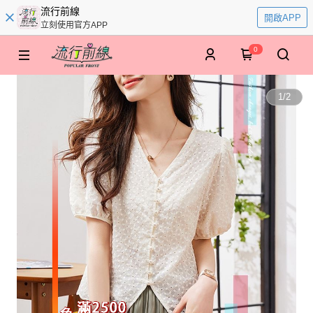
流行前線
開啟APP
立刻使用官方APP
0
1
/
2