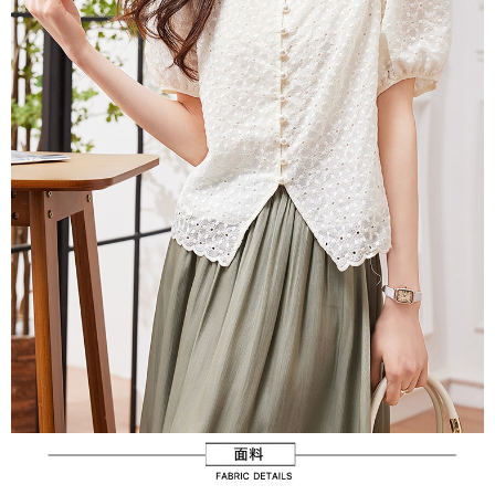
３．未成年的使用者請事先徵得法定代理人或監護人之同意方可使用
宅配
「AFTEE先享後付」，若未經同意申辦者引起之損失，本公司不負相關責
任。
每筆NT$70，滿NT$699(含以上)免運費
４．使用「AFTEE先享後付」時，將依據個別帳號之用戶狀況，依本公司即
時審查核予不同之上限額度；若仍有額度不足之情形，本公司將視審查結果
離島-郵局寄送
請求用戶進行身份認證。
每筆NT$90，滿NT$699(含以上)免運費
５．嚴禁一人註冊多個帳號或使用他人資訊註冊。若發現惡意使用之情形，
恩沛科技股份有限公司將有權停止該用戶之使用額度並採取法律行動。
國家/地區配送
查看運費