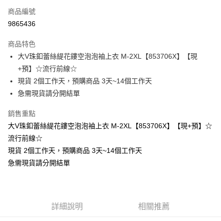
商品編號
超商取貨付款
9865436
LINE Pay
商品特色
Apple Pay
大V珠釦蕾絲緹花鏤空泡泡袖上衣 M-2XL【853706X】【現
+預】☆流行前線☆
街口支付
現貨 2個工作天，預購商品 3天~14個工作天
悠遊付
急需現貨請分開結單
Google Pay
銷售重點
大V珠釦蕾絲緹花鏤空泡泡袖上衣 M-2XL【853706X】【現+預】☆
全支付
流行前線☆
全盈+PAY
現貨 2個工作天，預購商品 3天~14個工作天
急需現貨請分開結單
大哥付你分期
相關說明
【大哥付你分期使用說明】
AFTEE先享後付
1.本服務由台灣大哥大提供，台灣大哥大用戶可立即使用無須另外申請。
2.付款方式選擇「大哥付你分期」，訂單成立後會自動跳轉到大哥付的交易
相關說明
詳細說明
相關推薦
流程，驗證手機門號後，選擇欲分期的期數、繳款截止日，確認付款後即完
【關於「AFTEE先享後付」】