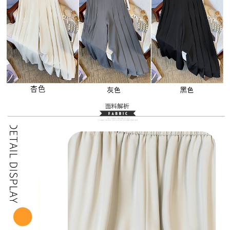
３．未成年的使用者請事先徵得法定代理人或監護人之同意方可使用
宅配
「AFTEE先享後付」，若未經同意申辦者引起之損失，本公司不負相關責
任。
每筆NT$70，滿NT$699(含以上)免運費
４．使用「AFTEE先享後付」時，將依據個別帳號之用戶狀況，依本公司即
時審查核予不同之上限額度；若仍有額度不足之情形，本公司將視審查結果
離島-郵局寄送
請求用戶進行身份認證。
每筆NT$90，滿NT$699(含以上)免運費
５．嚴禁一人註冊多個帳號或使用他人資訊註冊。若發現惡意使用之情形，
恩沛科技股份有限公司將有權停止該用戶之使用額度並採取法律行動。
國家/地區配送
查看運費