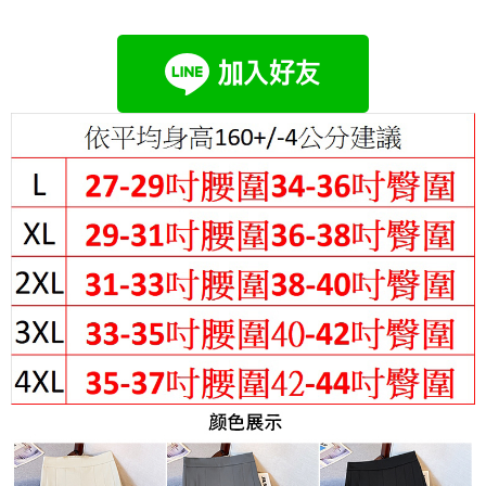
成交易。
Hami Point
AFTEE先享後付是「在收到商品之後才付款」的支付方式。 讓您購物簡單
3.實際核准額度、可分期數及費用金額請依後續交易確認頁面所載為準。
便利好安心！
相關說明
4.訂單成立30分鐘內，如未前往確認交易或遇審核未通過，訂單將自動取
１．簡單：不需註冊會員、不需綁卡、不需儲值。
「Hami Point」為中華電信所提供之點數服務，可於會員專區綁定中華電信
消。如遇「轉專審核」未通過狀況，表示未達大哥付你分期系統評分，恕無
２．便利：只要手機號碼，簡訊認證，即可結帳。
ATM付款
會員帳號後，即可在購物車使用 Hami Point 折抵消費金額 (1點等於1元)。
法說明評估內容。
３．安心：先確認商品／服務後，再付款。
【繳款方式說明】
1.分期款項不併入電信帳單，「大哥付你分期」於每月結算日後寄送繳費提
運送方式
【「AFTEE先享後付」結帳流程】
醒簡訊。
１．於結帳方式選擇「AFTEE先享後付」後，將跳轉至「AFTEE先享後付」
2.透過簡訊連結打開帳單後，可選擇「超商條碼／台灣大直營門市／銀行轉
全家付款取貨
結帳頁面，進行簡訊認證並確認金額後，即可完成結帳。
帳／街口支付／iPASS MONEY」等通路繳費。
２．訂單成立數日內，您將收到繳費通知簡訊。
每筆NT$80，滿NT$699(含以上)免運費
３．收到繳費通知簡訊後14天內，點擊此簡訊中的連結，可透過四大超商／
【注意事項】
ATM／網路銀行／等多元方式進行付款，方視為交易完成。
付款後全家取貨
1.本服務係由「台灣大哥大股份有限公司」（以下簡稱本公司）所提供，讓
※ 請注意：結帳手續完成當下不需立刻繳費，但若您需要取消訂單，請聯絡
用戶於交易時，得透過本服務購買商品或服務，並由商店將買賣／分期付款
每筆NT$80，滿NT$699(含以上)免運費
購買商品的店家。未經商家同意取消之訂單仍視為有效，需透過AFTEE先享
買賣價金債權讓與本公司後，依約使用本公司帳單繳交帳款。
後付繳納相關費用。
2.基於同意付款使用「大哥付你分期」之契約關係目的，商店將以您的個人
付款後萊爾富取貨
※ 交易是否成功請以「AFTEE先享後付 」之結帳頁面顯示為準，若有關於
資料（包含姓名、電話或地址）提供予台灣大哥大進項蒐集、處理及利用，
是否繳費成功／繳費後需取消欲退款等相關疑問，請聯繫「AFTEE先享後付
每筆NT$80，滿NT$699(含以上)免運費
由本公司與您本人進行分期帳單所需資料之確認、核對及更正。
客戶支援中心」
https://netprotections.freshdesk.com/support/home
3.完整用戶服務條款，請詳閱以下連結：
https://oppay.tw/userRule
7-11付款取貨
【注意事項】
每筆NT$80，滿NT$699(含以上)免運費
１．透過由恩沛科技股份有限公司提供之「AFTEE先享後付」服務完成之交
易，需依本服務之必要範圍內提供個人資料，並將交易相關給付款項請求債
付款後7-11取貨
權轉讓予恩沛科技股份有限公司。
２．關於個人資料處理事宜，請瀏覽以下網址：
每筆NT$80，滿NT$699(含以上)免運費
https://aftee.tw/terms/#terms3