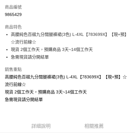
商品編號
超商取貨付款
9865429
LINE Pay
商品特色
Apple Pay
高腰純色百褶九分闊腿褲裙(3色) L-4XL【783699X】【現+預】
☆流行前線☆
街口支付
現貨 2個工作天，預購商品 3天~14個工作天
悠遊付
急需現貨請分開結單
Google Pay
銷售重點
高腰純色百褶九分闊腿褲裙(3色) L-4XL【783699X】【現+預】☆
全支付
流行前線☆
全盈+PAY
現貨 2個工作天，預購商品 3天~14個工作天
急需現貨請分開結單
大哥付你分期
相關說明
【大哥付你分期使用說明】
AFTEE先享後付
1.本服務由台灣大哥大提供，台灣大哥大用戶可立即使用無須另外申請。
2.付款方式選擇「大哥付你分期」，訂單成立後會自動跳轉到大哥付的交易
相關說明
詳細說明
相關推薦
流程，驗證手機門號後，選擇欲分期的期數、繳款截止日，確認付款後即完
【關於「AFTEE先享後付」】