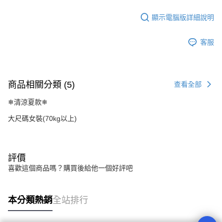
顯示電腦版詳細說明
客服
商品相關分類 (5)
查看全部
❄清涼夏款❄
大尺碼女裝(70kg以上)
流行前線
評價
喜歡這個商品嗎？購買後給他一個好評吧
購物滿1500元 中式花朵燙鑽髮夾
!💝
本分類熱銷
全站排行
購物滿2500元 星星刺繡托特包 !
💝
😎😎😎😎 666~