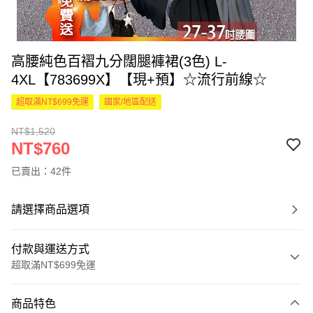
高腰純色百褶九分闊腿褲裙(3色) L-
4XL【783699X】【現+預】☆流行前線☆
超取滿NT$699免運
國家/地區配送
NT$1,520
NT$760
已賣出：42件
請選擇商品選項
付款與運送方式
超取滿NT$699免運
付款方式
商品特色
信用卡一次付款