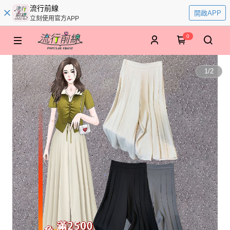
流行前線
開啟APP
立刻使用官方APP
0
1
/
2