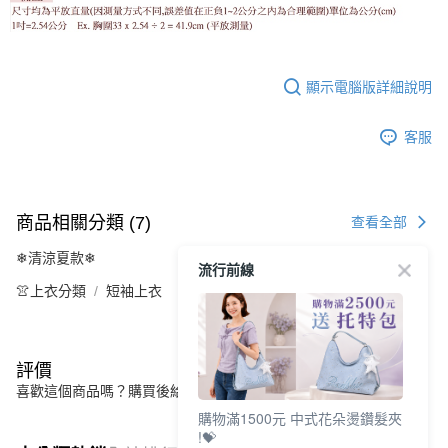
顯示電腦版詳細說明
客服
商品相關分類 (7)
查看全部
❄清涼夏款❄
流行前線
👚上衣分類
短袖上衣
評價
喜歡這個商品嗎？購買後給他一個好評吧
購物滿1500元 中式花朵燙鑽髮夾
!💝