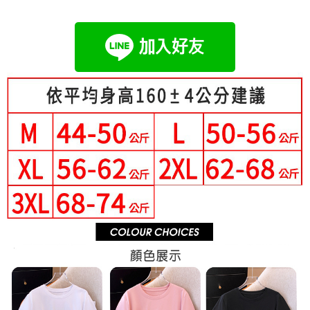
成交易。
Hami Point
AFTEE先享後付是「在收到商品之後才付款」的支付方式。 讓您購物簡單
3.實際核准額度、可分期數及費用金額請依後續交易確認頁面所載為準。
便利好安心！
相關說明
4.訂單成立30分鐘內，如未前往確認交易或遇審核未通過，訂單將自動取
１．簡單：不需註冊會員、不需綁卡、不需儲值。
「Hami Point」為中華電信所提供之點數服務，可於會員專區綁定中華電信
消。如遇「轉專審核」未通過狀況，表示未達大哥付你分期系統評分，恕無
２．便利：只要手機號碼，簡訊認證，即可結帳。
ATM付款
會員帳號後，即可在購物車使用 Hami Point 折抵消費金額 (1點等於1元)。
法說明評估內容。
３．安心：先確認商品／服務後，再付款。
【繳款方式說明】
1.分期款項不併入電信帳單，「大哥付你分期」於每月結算日後寄送繳費提
運送方式
【「AFTEE先享後付」結帳流程】
醒簡訊。
１．於結帳方式選擇「AFTEE先享後付」後，將跳轉至「AFTEE先享後付」
2.透過簡訊連結打開帳單後，可選擇「超商條碼／台灣大直營門市／銀行轉
全家付款取貨
結帳頁面，進行簡訊認證並確認金額後，即可完成結帳。
帳／街口支付／iPASS MONEY」等通路繳費。
２．訂單成立數日內，您將收到繳費通知簡訊。
每筆NT$80，滿NT$699(含以上)免運費
３．收到繳費通知簡訊後14天內，點擊此簡訊中的連結，可透過四大超商／
【注意事項】
ATM／網路銀行／等多元方式進行付款，方視為交易完成。
付款後全家取貨
1.本服務係由「台灣大哥大股份有限公司」（以下簡稱本公司）所提供，讓
※ 請注意：結帳手續完成當下不需立刻繳費，但若您需要取消訂單，請聯絡
用戶於交易時，得透過本服務購買商品或服務，並由商店將買賣／分期付款
每筆NT$80，滿NT$699(含以上)免運費
購買商品的店家。未經商家同意取消之訂單仍視為有效，需透過AFTEE先享
買賣價金債權讓與本公司後，依約使用本公司帳單繳交帳款。
後付繳納相關費用。
2.基於同意付款使用「大哥付你分期」之契約關係目的，商店將以您的個人
付款後萊爾富取貨
※ 交易是否成功請以「AFTEE先享後付 」之結帳頁面顯示為準，若有關於
資料（包含姓名、電話或地址）提供予台灣大哥大進項蒐集、處理及利用，
是否繳費成功／繳費後需取消欲退款等相關疑問，請聯繫「AFTEE先享後付
每筆NT$80，滿NT$699(含以上)免運費
由本公司與您本人進行分期帳單所需資料之確認、核對及更正。
客戶支援中心」
https://netprotections.freshdesk.com/support/home
3.完整用戶服務條款，請詳閱以下連結：
https://oppay.tw/userRule
7-11付款取貨
【注意事項】
每筆NT$80，滿NT$699(含以上)免運費
１．透過由恩沛科技股份有限公司提供之「AFTEE先享後付」服務完成之交
易，需依本服務之必要範圍內提供個人資料，並將交易相關給付款項請求債
付款後7-11取貨
權轉讓予恩沛科技股份有限公司。
２．關於個人資料處理事宜，請瀏覽以下網址：
每筆NT$80，滿NT$699(含以上)免運費
https://aftee.tw/terms/#terms3