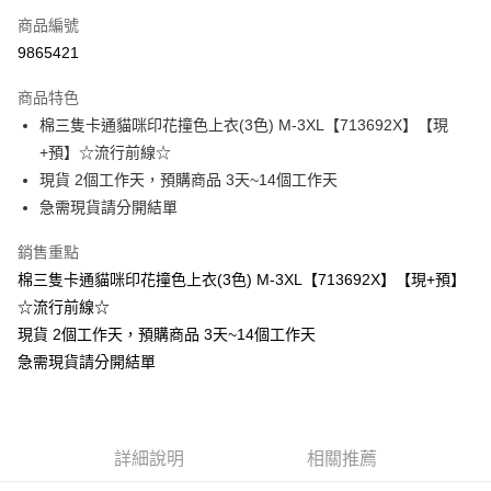
商品編號
超商取貨付款
9865421
LINE Pay
商品特色
Apple Pay
棉三隻卡通貓咪印花撞色上衣(3色) M-3XL【713692X】【現
+預】☆流行前線☆
街口支付
現貨 2個工作天，預購商品 3天~14個工作天
悠遊付
急需現貨請分開結單
Google Pay
銷售重點
棉三隻卡通貓咪印花撞色上衣(3色) M-3XL【713692X】【現+預】
全支付
☆流行前線☆
全盈+PAY
現貨 2個工作天，預購商品 3天~14個工作天
急需現貨請分開結單
大哥付你分期
相關說明
【大哥付你分期使用說明】
AFTEE先享後付
1.本服務由台灣大哥大提供，台灣大哥大用戶可立即使用無須另外申請。
2.付款方式選擇「大哥付你分期」，訂單成立後會自動跳轉到大哥付的交易
相關說明
詳細說明
相關推薦
流程，驗證手機門號後，選擇欲分期的期數、繳款截止日，確認付款後即完
【關於「AFTEE先享後付」】