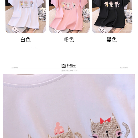
３．未成年的使用者請事先徵得法定代理人或監護人之同意方可使用
宅配
「AFTEE先享後付」，若未經同意申辦者引起之損失，本公司不負相關責
任。
每筆NT$70，滿NT$699(含以上)免運費
４．使用「AFTEE先享後付」時，將依據個別帳號之用戶狀況，依本公司即
時審查核予不同之上限額度；若仍有額度不足之情形，本公司將視審查結果
離島-郵局寄送
請求用戶進行身份認證。
每筆NT$90，滿NT$699(含以上)免運費
５．嚴禁一人註冊多個帳號或使用他人資訊註冊。若發現惡意使用之情形，
恩沛科技股份有限公司將有權停止該用戶之使用額度並採取法律行動。
國家/地區配送
查看運費