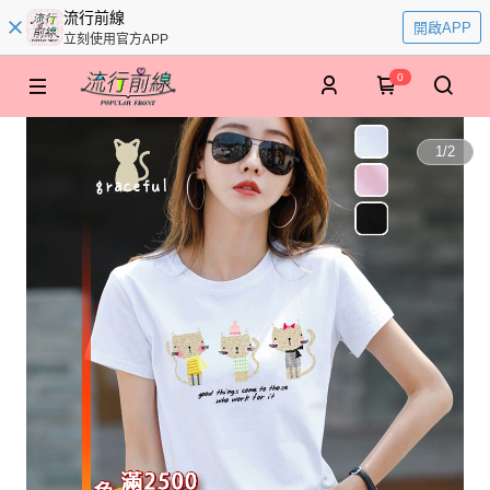
流行前線
開啟APP
立刻使用官方APP
0
1
/
2