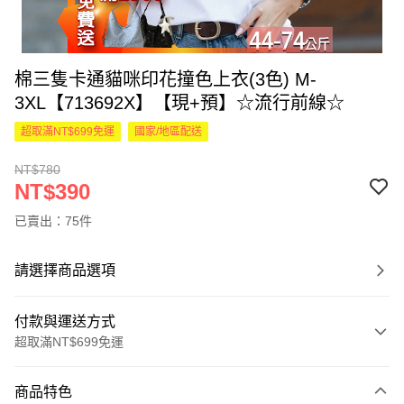
棉三隻卡通貓咪印花撞色上衣(3色) M-
3XL【713692X】【現+預】☆流行前線☆
超取滿NT$699免運
國家/地區配送
NT$780
NT$390
已賣出：75件
請選擇商品選項
付款與運送方式
超取滿NT$699免運
付款方式
商品特色
信用卡一次付款