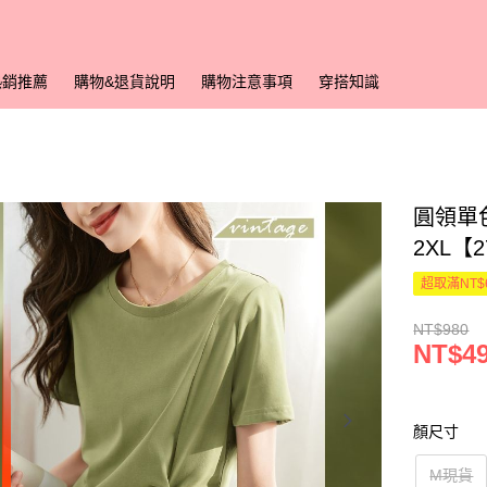
熱銷推薦
購物&退貨說明
購物注意事項
穿搭知識
圓領單
2XL【
超取滿NT$
NT$980
NT$4
顏尺寸
M現貨