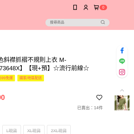
0
色斜襟抓褶不規則上衣 M-
273648X】【現+預】☆流行前線☆
699免運
國家/地區配送
90
已賣出：14件
L現貨
XL現貨
2XL現貨