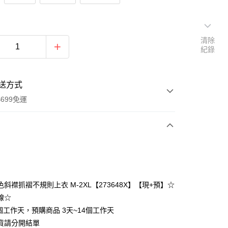
清除
紀錄
送方式
699免運
次付款
付款
斜襟抓褶不規則上衣 M-2XL【273648X】【現+預】☆
線☆
個工作天，預購商品 3天~14個工作天
貨請分開結單