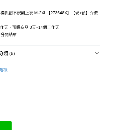
襟抓褶不規則上衣 M-2XL【273648X】【現+預】☆流
y
工作天，預購商品 3天~14個工作天
請分開結單
分期
類 (6)
你分期使用說明】
❄
享後付
由台灣大哥大提供，台灣大哥大用戶可立即使用無須另外申請。
客服
式選擇「大哥付你分期」，訂單成立後會自動跳轉到大哥付的交易
類
短袖上衣
證手機門號後，選擇欲分期的期數、繳款截止日，確認付款後即
FTEE先享後付」】
t
。
先享後付是「在收到商品之後才付款」的支付方式。 讓您購物簡單
類
舒適棉T
准額度、可分期數及費用金額請依後續交易確認頁面所載為準。
心！
立30分鐘內，如未前往確認交易或遇審核未通過，訂單將自動取
類
圓領上衣
：不需註冊會員、不需綁卡、不需儲值。
 Point」為中華電信所提供之點數服務，可於會員專區綁定中華電
「轉專審核」未通過狀況，表示未達大哥付你分期系統評分，恕
：只要手機號碼，簡訊認證，即可結帳。
，即可在購物車使用 Hami Point 折抵消費金額 (1點等於1
5-55kg)
評估內容。
：先確認商品／服務後，再付款。
式說明】
5-70kg)
項不併入電信帳單，「大哥付你分期」於每月結算日後寄送繳費提
EE先享後付」結帳流程】
方式選擇「AFTEE先享後付」後，將跳轉至「AFTEE先享後
訊連結打開帳單後，可選擇「超商條碼／台灣大直營門市／銀行轉
頁面，進行簡訊認證並確認金額後，即可完成結帳。
取貨
付／iPASS MONEY」等通路繳費。