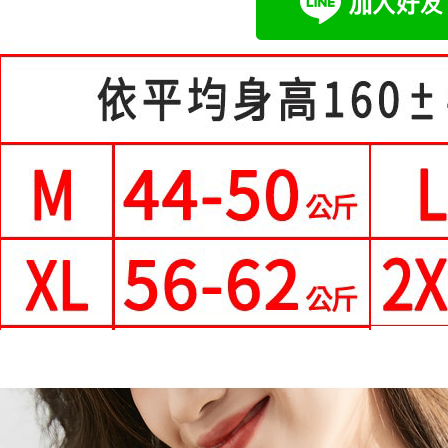
２．訂單
３．收到繳
每筆NT$8
【注意事
／ATM／
1.本服務
※ 請注意
付款後全
用戶於交
絡購買商品
每筆NT$8
款買賣價
先享後付
2.基於同
※ 交易是
付款後萊
資料（包
是否繳費成
用，由本
付客戶支
每筆NT$8
3.完整用
【注意事
7-11付款
１．透過由
每筆NT$8
交易，需
求債權轉
付款後7-1
２．關於
https://aft
每筆NT$8
３．未成
「AFTE
宅配
任。
每筆NT$7
４．使用「
即時審查
離島-郵局
結果請求
５．嚴禁
每筆NT$9
形，恩沛
動。
國家/地區