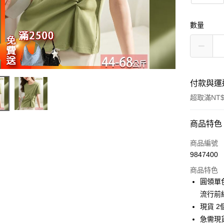
數量
付款與運
超取滿NT$
付款方式
商品特色
信用卡一
商品編號
9847400
超商取貨
商品特色
LINE Pay
圓領單色
流行前
Apple Pay
現貨 2
街口支付
急需現