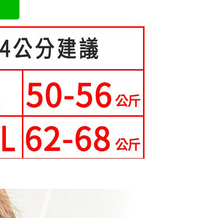
成立數日內，您將收到繳費通知簡訊。
費通知簡訊後14天內，點擊此簡訊中的連結，可透過四大超商
0，滿NT$699(含以上)免運費
項】
網路銀行／等多元方式進行付款，方視為交易完成。
係由「台灣大哥大股份有限公司」（以下簡稱本公司）所提供，讓
：結帳手續完成當下不需立刻繳費，但若您需要取消訂單，請聯
家取貨
易時，得透過本服務購買商品或服務，並由商店將買賣／分期付
的店家。未經商家同意取消之訂單仍視為有效，需透過AFTEE
0，滿NT$699(含以上)免運費
金債權讓與本公司後，依約使用本公司帳單繳交帳款。
繳納相關費用。
意付款使用「大哥付你分期」之契約關係目的，商店將以您的個人
否成功請以「AFTEE先享後付 」之結帳頁面顯示為準，若有關於
爾富取貨
含姓名、電話或地址）提供予台灣大哥大進項蒐集、處理及利
功／繳費後需取消欲退款等相關疑問，請聯繫「AFTEE先享後
公司與您本人進行分期帳單所需資料之確認、核對及更正。
援中心」
https://netprotections.freshdesk.com/support/home
0，滿NT$699(含以上)免運費
戶服務條款，請詳閱以下連結：
https://oppay.tw/userRule
項】
取貨
恩沛科技股份有限公司提供之「AFTEE先享後付」服務完成之
0，滿NT$699(含以上)免運費
依本服務之必要範圍內提供個人資料，並將交易相關給付款項請
讓予恩沛科技股份有限公司。
1取貨
個人資料處理事宜，請瀏覽以下網址：
ee.tw/terms/#terms3
0，滿NT$699(含以上)免運費
年的使用者請事先徵得法定代理人或監護人之同意方可使用
E先享後付」，若未經同意申辦者引起之損失，本公司不負相關責
0，滿NT$699(含以上)免運費
AFTEE先享後付」時，將依據個別帳號之用戶狀況，依本公司
核予不同之上限額度；若仍有額度不足之情形，本公司將視審查
寄送
用戶進行身份認證。
一人註冊多個帳號或使用他人資訊註冊。若發現惡意使用之情
0，滿NT$699(含以上)免運費
科技股份有限公司將有權停止該用戶之使用額度並採取法律行
配送
查看運費