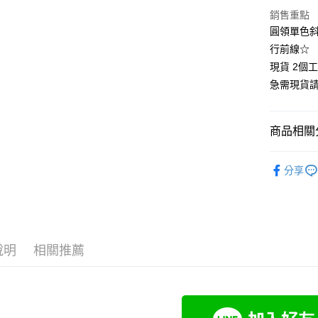
悠遊付
銷售重點
圓領單色斜
Google Pa
行前線☆
全支付
現貨 2個
急需現貨
全盈+PAY
大哥付你
商品相關分
相關說明
【大哥付
❄清涼夏款
AFTEE先
1.本服務
分享
2.付款方
相關說明
👚上衣分
流程，驗
【關於「A
Hami Poin
完成交易
AFTEE
👚上衣分
3.實際核
便利好安
相關說明
4.訂單成
👚上衣分
１．簡單
「Hami
消。如遇
ATM付款
２．便利
信會員帳號後
說明
相關推薦
小尺碼女裝(4
無法說明
３．安心
元)。
【繳款方
中尺碼女裝(5
1.分期款
【「AFT
運送方式
醒簡訊。
１．於結帳
2.透過簡
付」結帳
全家付款
帳／街口支