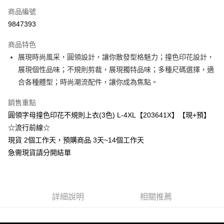
商品編號
超商取貨付款
9847393
LINE Pay
商品特色
Apple Pay
展現時尚風采，圓領設計，讓你散發型格魅力；撞色印花設計，
展現個性品味；不規則剪裁，展現獨特品味；多種尺碼選擇，適
街口支付
合各種體型；時尚潮流配件，讓你成為焦點。
悠遊付
銷售重點
Google Pay
圓領字母撞色印花不規則上衣(3色) L-4XL【203641X】【現+預】
☆流行前線☆
全支付
現貨 2個工作天，預購商品 3天~14個工作天
全盈+PAY
急需現貨請分開結單
大哥付你分期
相關說明
【大哥付你分期使用說明】
AFTEE先享後付
詳細說明
相關推薦
1.本服務由台灣大哥大提供，台灣大哥大用戶可立即使用無須另外申請。
2.付款方式選擇「大哥付你分期」，訂單成立後會自動跳轉到大哥付的交易
相關說明
流程，驗證手機門號後，選擇欲分期的期數、繳款截止日，確認付款後即完
【關於「AFTEE先享後付」】