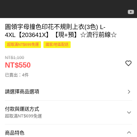
圓領字母撞色印花不規則上衣(3色) L-
4XL【203641X】【現+預】☆流行前線☆
超取滿NT$699免運
國家/地區配送
NT$1,100
NT$550
已賣出：4件
請選擇商品選項
付款與運送方式
超取滿NT$699免運
付款方式
商品特色
信用卡一次付款