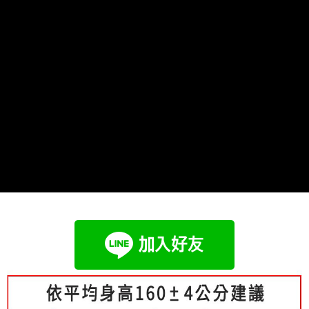
成交易。
Hami Point
AFTEE先享後付是「在收到商品之後才付款」的支付方式。 讓您購物簡單
3.實際核准額度、可分期數及費用金額請依後續交易確認頁面所載為準。
便利好安心！
相關說明
4.訂單成立30分鐘內，如未前往確認交易或遇審核未通過，訂單將自動取
１．簡單：不需註冊會員、不需綁卡、不需儲值。
「Hami Point」為中華電信所提供之點數服務，可於會員專區綁定中華電信
消。如遇「轉專審核」未通過狀況，表示未達大哥付你分期系統評分，恕無
２．便利：只要手機號碼，簡訊認證，即可結帳。
ATM付款
會員帳號後，即可在購物車使用 Hami Point 折抵消費金額 (1點等於1元)。
法說明評估內容。
３．安心：先確認商品／服務後，再付款。
【繳款方式說明】
1.分期款項不併入電信帳單，「大哥付你分期」於每月結算日後寄送繳費提
運送方式
【「AFTEE先享後付」結帳流程】
醒簡訊。
１．於結帳方式選擇「AFTEE先享後付」後，將跳轉至「AFTEE先享後付」
2.透過簡訊連結打開帳單後，可選擇「超商條碼／台灣大直營門市／銀行轉
全家付款取貨
結帳頁面，進行簡訊認證並確認金額後，即可完成結帳。
帳／街口支付／iPASS MONEY」等通路繳費。
２．訂單成立數日內，您將收到繳費通知簡訊。
每筆NT$80，滿NT$699(含以上)免運費
３．收到繳費通知簡訊後14天內，點擊此簡訊中的連結，可透過四大超商／
【注意事項】
ATM／網路銀行／等多元方式進行付款，方視為交易完成。
付款後全家取貨
1.本服務係由「台灣大哥大股份有限公司」（以下簡稱本公司）所提供，讓
※ 請注意：結帳手續完成當下不需立刻繳費，但若您需要取消訂單，請聯絡
用戶於交易時，得透過本服務購買商品或服務，並由商店將買賣／分期付款
每筆NT$80，滿NT$699(含以上)免運費
購買商品的店家。未經商家同意取消之訂單仍視為有效，需透過AFTEE先享
買賣價金債權讓與本公司後，依約使用本公司帳單繳交帳款。
後付繳納相關費用。
2.基於同意付款使用「大哥付你分期」之契約關係目的，商店將以您的個人
付款後萊爾富取貨
※ 交易是否成功請以「AFTEE先享後付 」之結帳頁面顯示為準，若有關於
資料（包含姓名、電話或地址）提供予台灣大哥大進項蒐集、處理及利用，
是否繳費成功／繳費後需取消欲退款等相關疑問，請聯繫「AFTEE先享後付
每筆NT$80，滿NT$699(含以上)免運費
由本公司與您本人進行分期帳單所需資料之確認、核對及更正。
客戶支援中心」
https://netprotections.freshdesk.com/support/home
3.完整用戶服務條款，請詳閱以下連結：
https://oppay.tw/userRule
7-11付款取貨
【注意事項】
每筆NT$80，滿NT$699(含以上)免運費
１．透過由恩沛科技股份有限公司提供之「AFTEE先享後付」服務完成之交
易，需依本服務之必要範圍內提供個人資料，並將交易相關給付款項請求債
付款後7-11取貨
權轉讓予恩沛科技股份有限公司。
２．關於個人資料處理事宜，請瀏覽以下網址：
每筆NT$80，滿NT$699(含以上)免運費
https://aftee.tw/terms/#terms3