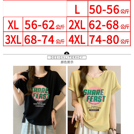
３．未成年的使用者請事先徵得法定代理人或監護人之同意方可使用
宅配
「AFTEE先享後付」，若未經同意申辦者引起之損失，本公司不負相關責
任。
每筆NT$70，滿NT$699(含以上)免運費
４．使用「AFTEE先享後付」時，將依據個別帳號之用戶狀況，依本公司即
時審查核予不同之上限額度；若仍有額度不足之情形，本公司將視審查結果
離島-郵局寄送
請求用戶進行身份認證。
每筆NT$90，滿NT$699(含以上)免運費
５．嚴禁一人註冊多個帳號或使用他人資訊註冊。若發現惡意使用之情形，
恩沛科技股份有限公司將有權停止該用戶之使用額度並採取法律行動。
國家/地區配送
查看運費