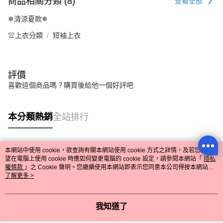
商品相關分類 (8)
查看全部
❄清涼夏款❄
👚上衣分類
短袖上衣
流行前線
評價
喜歡這個商品嗎？購買後給他一個好評吧
購物滿1500元 中式花朵燙鑽髮夾
!💝
本分類熱銷
全站排行
購物滿2500元 星星刺繡托特包 !
💝
😎😎😎😎 666~
---------------------------------
本網站中使用 cookie，欲查詢有關本網站使用 cookie 方式之詳情，及若您不希
熱門標籤
LINE綁定好友看優惠資訊！還送
望在電腦上使用 cookie 時應如何變更電腦的 cookie 設定，請參閱本網站「
隱私
150折價券😍
權條款
」之 Cookie 聲明。您繼續使用本網站即表示您同意本公司得按本網站使
用條款之 Cookie 聲明使用 cookie。
了解更多 >
回覆至 流行前線
我知道了