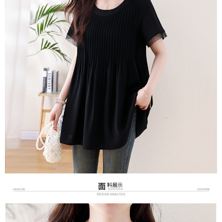
３．未成年的使用者請事先徵得法定代理人或監護人之同意方可使用
宅配
「AFTEE先享後付」，若未經同意申辦者引起之損失，本公司不負相關責
任。
每筆NT$70，滿NT$699(含以上)免運費
４．使用「AFTEE先享後付」時，將依據個別帳號之用戶狀況，依本公司即
時審查核予不同之上限額度；若仍有額度不足之情形，本公司將視審查結果
離島-郵局寄送
請求用戶進行身份認證。
每筆NT$90，滿NT$699(含以上)免運費
５．嚴禁一人註冊多個帳號或使用他人資訊註冊。若發現惡意使用之情形，
恩沛科技股份有限公司將有權停止該用戶之使用額度並採取法律行動。
國家/地區配送
查看運費