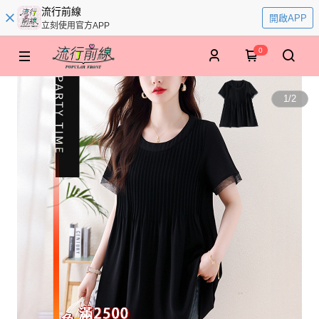
流行前線
開啟APP
立刻使用官方APP
0
1
/
2