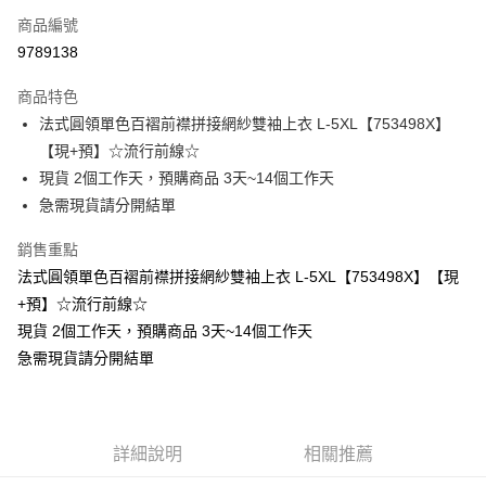
商品編號
超商取貨付款
9789138
LINE Pay
商品特色
Apple Pay
法式圓領單色百褶前襟拼接網紗雙袖上衣 L-5XL【753498X】
【現+預】☆流行前線☆
街口支付
現貨 2個工作天，預購商品 3天~14個工作天
悠遊付
急需現貨請分開結單
Google Pay
銷售重點
法式圓領單色百褶前襟拼接網紗雙袖上衣 L-5XL【753498X】【現
全支付
+預】☆流行前線☆
全盈+PAY
現貨 2個工作天，預購商品 3天~14個工作天
急需現貨請分開結單
大哥付你分期
相關說明
【大哥付你分期使用說明】
AFTEE先享後付
1.本服務由台灣大哥大提供，台灣大哥大用戶可立即使用無須另外申請。
2.付款方式選擇「大哥付你分期」，訂單成立後會自動跳轉到大哥付的交易
相關說明
詳細說明
相關推薦
流程，驗證手機門號後，選擇欲分期的期數、繳款截止日，確認付款後即完
【關於「AFTEE先享後付」】