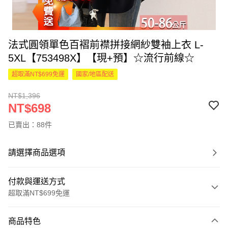
法式圓領單色百褶前襟拼接網紗雙袖上衣 L-
5XL【753498X】【現+預】☆流行前線☆
超取滿NT$699免運
國家/地區配送
NT$1,396
NT$698
已賣出：88件
請選擇商品選項
付款與運送方式
超取滿NT$699免運
付款方式
商品特色
信用卡一次付款