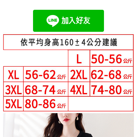
成交易。
Hami Point
AFTEE先享後付是「在收到商品之後才付款」的支付方式。 讓您購物簡單
3.實際核准額度、可分期數及費用金額請依後續交易確認頁面所載為準。
便利好安心！
相關說明
4.訂單成立30分鐘內，如未前往確認交易或遇審核未通過，訂單將自動取
１．簡單：不需註冊會員、不需綁卡、不需儲值。
「Hami Point」為中華電信所提供之點數服務，可於會員專區綁定中華電信
消。如遇「轉專審核」未通過狀況，表示未達大哥付你分期系統評分，恕無
２．便利：只要手機號碼，簡訊認證，即可結帳。
ATM付款
會員帳號後，即可在購物車使用 Hami Point 折抵消費金額 (1點等於1元)。
法說明評估內容。
３．安心：先確認商品／服務後，再付款。
【繳款方式說明】
1.分期款項不併入電信帳單，「大哥付你分期」於每月結算日後寄送繳費提
運送方式
【「AFTEE先享後付」結帳流程】
醒簡訊。
１．於結帳方式選擇「AFTEE先享後付」後，將跳轉至「AFTEE先享後付」
2.透過簡訊連結打開帳單後，可選擇「超商條碼／台灣大直營門市／銀行轉
全家付款取貨
結帳頁面，進行簡訊認證並確認金額後，即可完成結帳。
帳／街口支付／iPASS MONEY」等通路繳費。
２．訂單成立數日內，您將收到繳費通知簡訊。
每筆NT$80，滿NT$699(含以上)免運費
３．收到繳費通知簡訊後14天內，點擊此簡訊中的連結，可透過四大超商／
【注意事項】
ATM／網路銀行／等多元方式進行付款，方視為交易完成。
付款後全家取貨
1.本服務係由「台灣大哥大股份有限公司」（以下簡稱本公司）所提供，讓
※ 請注意：結帳手續完成當下不需立刻繳費，但若您需要取消訂單，請聯絡
用戶於交易時，得透過本服務購買商品或服務，並由商店將買賣／分期付款
每筆NT$80，滿NT$699(含以上)免運費
購買商品的店家。未經商家同意取消之訂單仍視為有效，需透過AFTEE先享
買賣價金債權讓與本公司後，依約使用本公司帳單繳交帳款。
後付繳納相關費用。
2.基於同意付款使用「大哥付你分期」之契約關係目的，商店將以您的個人
付款後萊爾富取貨
※ 交易是否成功請以「AFTEE先享後付 」之結帳頁面顯示為準，若有關於
資料（包含姓名、電話或地址）提供予台灣大哥大進項蒐集、處理及利用，
是否繳費成功／繳費後需取消欲退款等相關疑問，請聯繫「AFTEE先享後付
每筆NT$80，滿NT$699(含以上)免運費
由本公司與您本人進行分期帳單所需資料之確認、核對及更正。
客戶支援中心」
https://netprotections.freshdesk.com/support/home
3.完整用戶服務條款，請詳閱以下連結：
https://oppay.tw/userRule
7-11付款取貨
【注意事項】
每筆NT$80，滿NT$699(含以上)免運費
１．透過由恩沛科技股份有限公司提供之「AFTEE先享後付」服務完成之交
易，需依本服務之必要範圍內提供個人資料，並將交易相關給付款項請求債
付款後7-11取貨
權轉讓予恩沛科技股份有限公司。
２．關於個人資料處理事宜，請瀏覽以下網址：
每筆NT$80，滿NT$699(含以上)免運費
https://aftee.tw/terms/#terms3