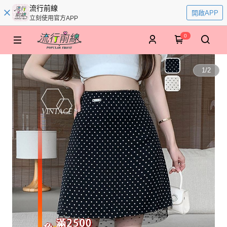
流行前線
開啟APP
立刻使用官方APP
0
1
/
2