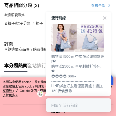
商品相關分類 (3)
查看全部
❄清涼夏款❄
流行前線
👖褲子/裙子分類
裙子
評價
喜歡這個商品嗎？購買後給他一個好評吧
購物滿1500元 中式花朵燙鑽髮夾
!💝
本分類熱銷
全站排行
購物滿2500元 星星刺繡托特包 !
💝
😎😎😎😎 666~
---------------------------------
本網站中使用 cookie，欲查詢有關本網站使用 cookie 方式之詳情，及若您不希
LINE綁定好友看優惠資訊！還送
熱門標籤
望在電腦上使用 cookie 時應如何變更電腦的 cookie 設定，請參閱本網站「
隱私
150折價券😍
權條款
」之 Cookie 聲明。您繼續使用本網站即表示您同意本公司得按本網站使
用條款之 Cookie 聲明使用 cookie。
了解更多 >
回覆至 流行前線
我知道了