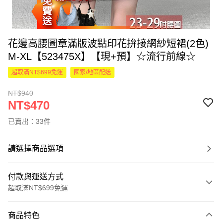
花邊高腰圖章滿版波點印花拚接網紗短裙(2色)
M-XL【523475X】【現+預】☆流行前線☆
超取滿NT$699免運
國家/地區配送
NT$940
NT$470
已賣出：33件
請選擇商品選項
付款與運送方式
超取滿NT$699免運
付款方式
商品特色
信用卡一次付款