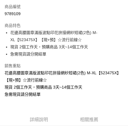
商品編號
超商取貨付款
9789109
LINE Pay
商品特色
Apple Pay
花邊高腰圖章滿版波點印花拚接網紗短裙(2色) M-
XL【523475X】【現+預】☆流行前線☆
街口支付
現貨 2個工作天，預購商品 3天~14個工作天
悠遊付
急需現貨請分開結單
Google Pay
銷售重點
花邊高腰圖章滿版波點印花拚接網紗短裙(2色) M-XL【523475X】
全支付
【現+預】☆流行前線☆
全盈+PAY
現貨 2個工作天，預購商品 3天~14個工作天
急需現貨請分開結單
大哥付你分期
相關說明
【大哥付你分期使用說明】
AFTEE先享後付
1.本服務由台灣大哥大提供，台灣大哥大用戶可立即使用無須另外申請。
2.付款方式選擇「大哥付你分期」，訂單成立後會自動跳轉到大哥付的交易
相關說明
詳細說明
相關推薦
流程，驗證手機門號後，選擇欲分期的期數、繳款截止日，確認付款後即完
【關於「AFTEE先享後付」】