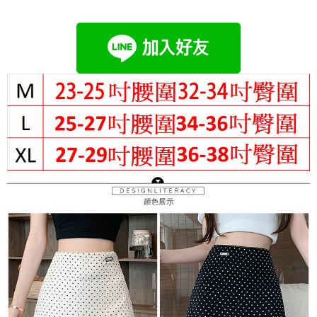
成交易。
Hami Point
AFTEE先享後付是「在收到商品之後才付款」的支付方式。 讓您購物簡單
3.實際核准額度、可分期數及費用金額請依後續交易確認頁面所載為準。
便利好安心！
相關說明
4.訂單成立30分鐘內，如未前往確認交易或遇審核未通過，訂單將自動取
１．簡單：不需註冊會員、不需綁卡、不需儲值。
「Hami Point」為中華電信所提供之點數服務，可於會員專區綁定中華電信
消。如遇「轉專審核」未通過狀況，表示未達大哥付你分期系統評分，恕無
２．便利：只要手機號碼，簡訊認證，即可結帳。
ATM付款
會員帳號後，即可在購物車使用 Hami Point 折抵消費金額 (1點等於1元)。
法說明評估內容。
３．安心：先確認商品／服務後，再付款。
【繳款方式說明】
1.分期款項不併入電信帳單，「大哥付你分期」於每月結算日後寄送繳費提
運送方式
【「AFTEE先享後付」結帳流程】
醒簡訊。
１．於結帳方式選擇「AFTEE先享後付」後，將跳轉至「AFTEE先享後付」
2.透過簡訊連結打開帳單後，可選擇「超商條碼／台灣大直營門市／銀行轉
全家付款取貨
結帳頁面，進行簡訊認證並確認金額後，即可完成結帳。
帳／街口支付／iPASS MONEY」等通路繳費。
２．訂單成立數日內，您將收到繳費通知簡訊。
每筆NT$80，滿NT$699(含以上)免運費
３．收到繳費通知簡訊後14天內，點擊此簡訊中的連結，可透過四大超商／
【注意事項】
ATM／網路銀行／等多元方式進行付款，方視為交易完成。
付款後全家取貨
1.本服務係由「台灣大哥大股份有限公司」（以下簡稱本公司）所提供，讓
※ 請注意：結帳手續完成當下不需立刻繳費，但若您需要取消訂單，請聯絡
用戶於交易時，得透過本服務購買商品或服務，並由商店將買賣／分期付款
每筆NT$80，滿NT$699(含以上)免運費
購買商品的店家。未經商家同意取消之訂單仍視為有效，需透過AFTEE先享
買賣價金債權讓與本公司後，依約使用本公司帳單繳交帳款。
後付繳納相關費用。
2.基於同意付款使用「大哥付你分期」之契約關係目的，商店將以您的個人
萊爾富取貨付款
※ 交易是否成功請以「AFTEE先享後付 」之結帳頁面顯示為準，若有關於
資料（包含姓名、電話或地址）提供予台灣大哥大進項蒐集、處理及利用，
是否繳費成功／繳費後需取消欲退款等相關疑問，請聯繫「AFTEE先享後付
每筆NT$80，滿NT$699(含以上)免運費
由本公司與您本人進行分期帳單所需資料之確認、核對及更正。
客戶支援中心」
https://netprotections.freshdesk.com/support/home
3.完整用戶服務條款，請詳閱以下連結：
https://oppay.tw/userRule
付款後萊爾富取貨
【注意事項】
每筆NT$80，滿NT$699(含以上)免運費
１．透過由恩沛科技股份有限公司提供之「AFTEE先享後付」服務完成之交
易，需依本服務之必要範圍內提供個人資料，並將交易相關給付款項請求債
7-11付款取貨
權轉讓予恩沛科技股份有限公司。
２．關於個人資料處理事宜，請瀏覽以下網址：
每筆NT$80，滿NT$699(含以上)免運費
https://aftee.tw/terms/#terms3