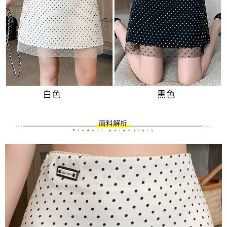
３．未成年的使用者請事先徵得法定代理人或監護人之同意方可使用
付款後7-11取貨
「AFTEE先享後付」，若未經同意申辦者引起之損失，本公司不負相關責
任。
每筆NT$80，滿NT$699(含以上)免運費
４．使用「AFTEE先享後付」時，將依據個別帳號之用戶狀況，依本公司即
時審查核予不同之上限額度；若仍有額度不足之情形，本公司將視審查結果
宅配
請求用戶進行身份認證。
每筆NT$70，滿NT$699(含以上)免運費
５．嚴禁一人註冊多個帳號或使用他人資訊註冊。若發現惡意使用之情形，
恩沛科技股份有限公司將有權停止該用戶之使用額度並採取法律行動。
離島-郵局寄送
每筆NT$90，滿NT$699(含以上)免運費
國家/地區配送
查看運費