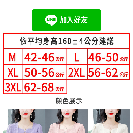
成交易。
Hami Point
AFTEE先享後付是「在收到商品之後才付款」的支付方式。 讓您購物簡單
3.實際核准額度、可分期數及費用金額請依後續交易確認頁面所載為準。
便利好安心！
相關說明
4.訂單成立30分鐘內，如未前往確認交易或遇審核未通過，訂單將自動取
１．簡單：不需註冊會員、不需綁卡、不需儲值。
「Hami Point」為中華電信所提供之點數服務，可於會員專區綁定中華電信
消。如遇「轉專審核」未通過狀況，表示未達大哥付你分期系統評分，恕無
２．便利：只要手機號碼，簡訊認證，即可結帳。
ATM付款
會員帳號後，即可在購物車使用 Hami Point 折抵消費金額 (1點等於1元)。
法說明評估內容。
３．安心：先確認商品／服務後，再付款。
【繳款方式說明】
1.分期款項不併入電信帳單，「大哥付你分期」於每月結算日後寄送繳費提
運送方式
【「AFTEE先享後付」結帳流程】
醒簡訊。
１．於結帳方式選擇「AFTEE先享後付」後，將跳轉至「AFTEE先享後付」
2.透過簡訊連結打開帳單後，可選擇「超商條碼／台灣大直營門市／銀行轉
全家付款取貨
結帳頁面，進行簡訊認證並確認金額後，即可完成結帳。
帳／街口支付／iPASS MONEY」等通路繳費。
２．訂單成立數日內，您將收到繳費通知簡訊。
每筆NT$80，滿NT$699(含以上)免運費
３．收到繳費通知簡訊後14天內，點擊此簡訊中的連結，可透過四大超商／
【注意事項】
ATM／網路銀行／等多元方式進行付款，方視為交易完成。
付款後全家取貨
1.本服務係由「台灣大哥大股份有限公司」（以下簡稱本公司）所提供，讓
※ 請注意：結帳手續完成當下不需立刻繳費，但若您需要取消訂單，請聯絡
用戶於交易時，得透過本服務購買商品或服務，並由商店將買賣／分期付款
每筆NT$80，滿NT$699(含以上)免運費
購買商品的店家。未經商家同意取消之訂單仍視為有效，需透過AFTEE先享
買賣價金債權讓與本公司後，依約使用本公司帳單繳交帳款。
後付繳納相關費用。
2.基於同意付款使用「大哥付你分期」之契約關係目的，商店將以您的個人
萊爾富取貨付款
※ 交易是否成功請以「AFTEE先享後付 」之結帳頁面顯示為準，若有關於
資料（包含姓名、電話或地址）提供予台灣大哥大進項蒐集、處理及利用，
是否繳費成功／繳費後需取消欲退款等相關疑問，請聯繫「AFTEE先享後付
每筆NT$80，滿NT$699(含以上)免運費
由本公司與您本人進行分期帳單所需資料之確認、核對及更正。
客戶支援中心」
https://netprotections.freshdesk.com/support/home
3.完整用戶服務條款，請詳閱以下連結：
https://oppay.tw/userRule
付款後萊爾富取貨
【注意事項】
每筆NT$80，滿NT$699(含以上)免運費
１．透過由恩沛科技股份有限公司提供之「AFTEE先享後付」服務完成之交
易，需依本服務之必要範圍內提供個人資料，並將交易相關給付款項請求債
7-11付款取貨
權轉讓予恩沛科技股份有限公司。
２．關於個人資料處理事宜，請瀏覽以下網址：
每筆NT$80，滿NT$699(含以上)免運費
https://aftee.tw/terms/#terms3