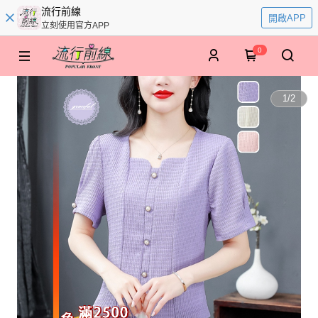
流行前線
開啟APP
立刻使用官方APP
0
1
/
2