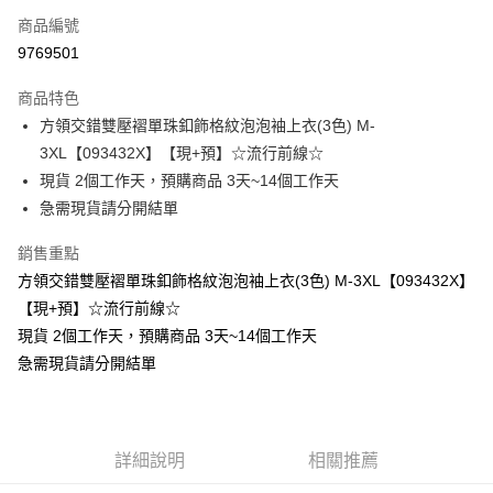
商品編號
超商取貨付款
9769501
LINE Pay
商品特色
Apple Pay
方領交錯雙壓褶單珠釦飾格紋泡泡袖上衣(3色) M-
3XL【093432X】【現+預】☆流行前線☆
街口支付
現貨 2個工作天，預購商品 3天~14個工作天
悠遊付
急需現貨請分開結單
Google Pay
銷售重點
方領交錯雙壓褶單珠釦飾格紋泡泡袖上衣(3色) M-3XL【093432X】
全支付
【現+預】☆流行前線☆
全盈+PAY
現貨 2個工作天，預購商品 3天~14個工作天
急需現貨請分開結單
大哥付你分期
相關說明
【大哥付你分期使用說明】
AFTEE先享後付
1.本服務由台灣大哥大提供，台灣大哥大用戶可立即使用無須另外申請。
2.付款方式選擇「大哥付你分期」，訂單成立後會自動跳轉到大哥付的交易
相關說明
詳細說明
相關推薦
流程，驗證手機門號後，選擇欲分期的期數、繳款截止日，確認付款後即完
【關於「AFTEE先享後付」】