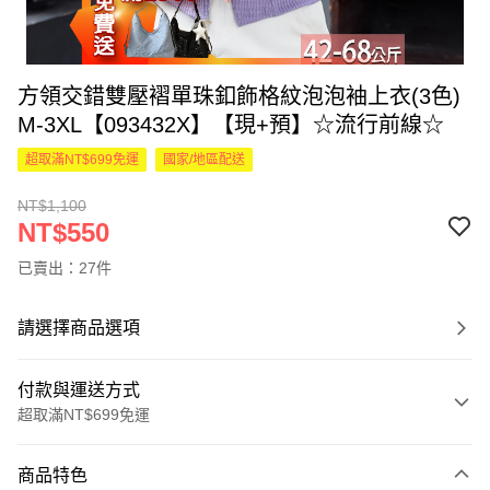
方領交錯雙壓褶單珠釦飾格紋泡泡袖上衣(3色)
M-3XL【093432X】【現+預】☆流行前線☆
超取滿NT$699免運
國家/地區配送
NT$1,100
NT$550
已賣出：27件
請選擇商品選項
付款與運送方式
超取滿NT$699免運
付款方式
商品特色
信用卡一次付款