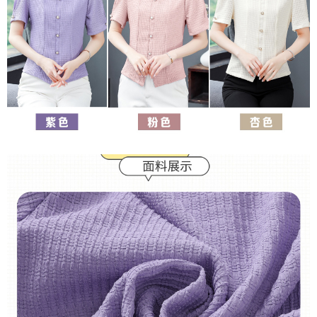
３．未成年的使用者請事先徵得法定代理人或監護人之同意方可使用
付款後7-11取貨
「AFTEE先享後付」，若未經同意申辦者引起之損失，本公司不負相關責
任。
每筆NT$80，滿NT$699(含以上)免運費
４．使用「AFTEE先享後付」時，將依據個別帳號之用戶狀況，依本公司即
時審查核予不同之上限額度；若仍有額度不足之情形，本公司將視審查結果
宅配
請求用戶進行身份認證。
每筆NT$70，滿NT$699(含以上)免運費
５．嚴禁一人註冊多個帳號或使用他人資訊註冊。若發現惡意使用之情形，
恩沛科技股份有限公司將有權停止該用戶之使用額度並採取法律行動。
離島-郵局寄送
每筆NT$90，滿NT$699(含以上)免運費
國家/地區配送
查看運費