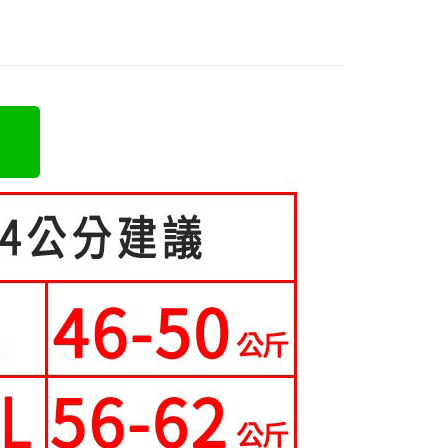
立30分鐘內，如未前往確認交易或遇審核未通過，訂單將自動取
類
圓領上衣
：不需註冊會員、不需綁卡、不需儲值。
 Point」為中華電信所提供之點數服務，可於會員專區綁定中華電
「轉專審核」未通過狀況，表示未達大哥付你分期系統評分，恕
：只要手機號碼，簡訊認證，即可結帳。
，即可在購物車使用 Hami Point 折抵消費金額 (1點等於1
5-55kg)
評估內容。
：先確認商品／服務後，再付款。
式說明】
5-70kg)
項不併入電信帳單，「大哥付你分期」於每月結算日後寄送繳費提
EE先享後付」結帳流程】
方式選擇「AFTEE先享後付」後，將跳轉至「AFTEE先享後
訊連結打開帳單後，可選擇「超商條碼／台灣大直營門市／銀行轉
頁面，進行簡訊認證並確認金額後，即可完成結帳。
取貨
付／iPASS MONEY」等通路繳費。
成立數日內，您將收到繳費通知簡訊。
費通知簡訊後14天內，點擊此簡訊中的連結，可透過四大超商
0，滿NT$699(含以上)免運費
項】
網路銀行／等多元方式進行付款，方視為交易完成。
係由「台灣大哥大股份有限公司」（以下簡稱本公司）所提供，讓
：結帳手續完成當下不需立刻繳費，但若您需要取消訂單，請聯
家取貨
易時，得透過本服務購買商品或服務，並由商店將買賣／分期付
的店家。未經商家同意取消之訂單仍視為有效，需透過AFTEE
0，滿NT$699(含以上)免運費
金債權讓與本公司後，依約使用本公司帳單繳交帳款。
繳納相關費用。
意付款使用「大哥付你分期」之契約關係目的，商店將以您的個人
否成功請以「AFTEE先享後付 」之結帳頁面顯示為準，若有關於
貨付款
含姓名、電話或地址）提供予台灣大哥大進項蒐集、處理及利
功／繳費後需取消欲退款等相關疑問，請聯繫「AFTEE先享後
公司與您本人進行分期帳單所需資料之確認、核對及更正。
援中心」
https://netprotections.freshdesk.com/support/home
0，滿NT$699(含以上)免運費
戶服務條款，請詳閱以下連結：
https://oppay.tw/userRule
項】
爾富取貨
恩沛科技股份有限公司提供之「AFTEE先享後付」服務完成之
0，滿NT$699(含以上)免運費
依本服務之必要範圍內提供個人資料，並將交易相關給付款項請
讓予恩沛科技股份有限公司。
取貨
個人資料處理事宜，請瀏覽以下網址：
ee.tw/terms/#terms3
0，滿NT$699(含以上)免運費
年的使用者請事先徵得法定代理人或監護人之同意方可使用
E先享後付」，若未經同意申辦者引起之損失，本公司不負相關責