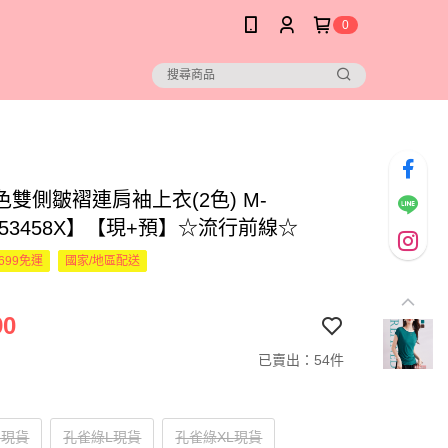
0
雙側皺褶連肩袖上衣(2色) M-
353458X】【現+預】☆流行前線☆
699免運
國家/地區配送
90
已賣出：54件
M現貨
孔雀綠L現貨
孔雀綠XL現貨