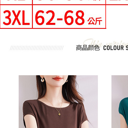
付款後7-1
任。
每筆NT$8
４．使用「
即時審查
宅配
結果請求
５．嚴禁
每筆NT$7
形，恩沛
動。
離島-郵局
每筆NT$9
國家/地區