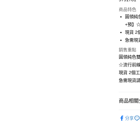
超商取貨
商品特色
LINE Pay
圓領純色
+預】
Apple Pay
現貨 2
街口支付
急需現
悠遊付
銷售重點
圓領純色雙側
Google Pa
☆流行前
全支付
現貨 2個
急需現貨
全盈+PAY
大哥付你
商品相關分
相關說明
【大哥付
❄清涼夏款
AFTEE先
1.本服務
分享
2.付款方
相關說明
👚上衣分
流程，驗
【關於「A
Hami Poin
完成交易
AFTEE
👚上衣分
3.實際核
便利好安
相關說明