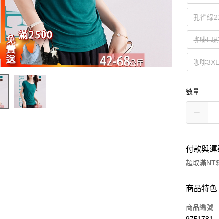
孔雀綠2
咖啡L現
咖啡3X
數量
付款與運
超取滿NT$
付款方式
商品特色
信用卡一
商品編號
9751781