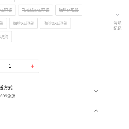
XL現貨
孔雀綠3XL現貨
咖啡M現貨
清除
貨
咖啡XL現貨
咖啡2XL現貨
紀錄
L現貨
送方式
699免運
次付款