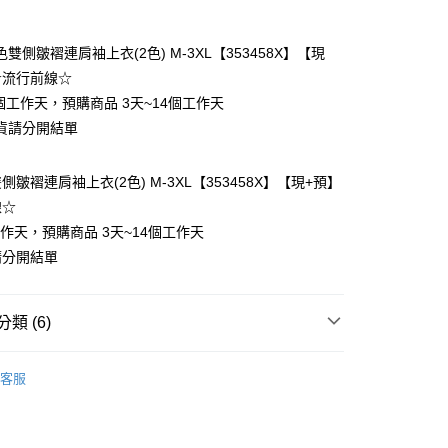
付款
雙側皺褶連肩袖上衣(2色) M-3XL【353458X】【現
☆流行前線☆
個工作天，預購商品 3天~14個工作天
貨請分開結單
皺褶連肩袖上衣(2色) M-3XL【353458X】【現+預】
y
線☆
工作天，預購商品 3天~14個工作天
請分開結單
分期
類 (6)
你分期使用說明】
❄
享後付
由台灣大哥大提供，台灣大哥大用戶可立即使用無須另外申請。
客服
式選擇「大哥付你分期」，訂單成立後會自動跳轉到大哥付的交易
類
短袖上衣
證手機門號後，選擇欲分期的期數、繳款截止日，確認付款後即
FTEE先享後付」】
t
。
先享後付是「在收到商品之後才付款」的支付方式。 讓您購物簡單
類
舒適棉T
准額度、可分期數及費用金額請依後續交易確認頁面所載為準。
心！