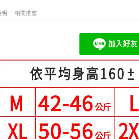
4.訂單成
👚上衣分
１．簡單
「Hami
消。如遇
ATM付款
２．便利
信會員帳號後
說明
相關推薦
小尺碼女裝(4
無法說明
３．安心
元)。
【繳款方
中尺碼女裝(5
1.分期款
【「AFT
運送方式
醒簡訊。
１．於結帳
2.透過簡
付」結帳
全家付款
帳／街口支
２．訂單
３．收到繳
每筆NT$8
【注意事
／ATM／
1.本服務
※ 請注意
付款後全
用戶於交
絡購買商品
每筆NT$8
款買賣價
先享後付
2.基於同
※ 交易是
萊爾富取
資料（包
是否繳費成
用，由本
付客戶支
每筆NT$8
3.完整用
【注意事
付款後萊
１．透過由
每筆NT$8
交易，需
求債權轉
7-11付款
２．關於
https://aft
每筆NT$8
３．未成
「AFTE