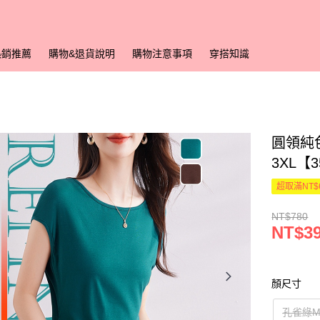
熱銷推薦
購物&退貨說明
購物注意事項
穿搭知識
圓領純色
3XL【
超取滿NT$
NT$780
NT$3
顏尺寸
孔雀綠