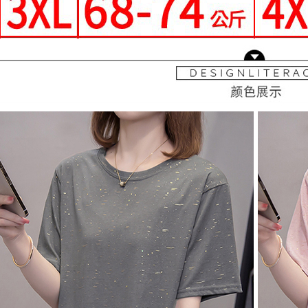
即時審查
離島-郵局
結果請求
５．嚴禁
每筆NT$9
形，恩沛
動。
國家/地區