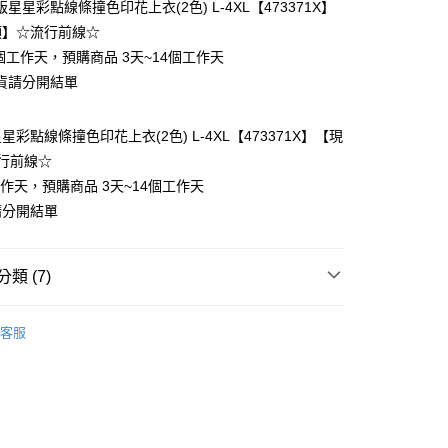
星星彩點線條撞色印花上衣(2色) L-4XL【473371X】
預】☆流行前線☆
個工作天，預購商品 3天~14個工作天
貨請分開結單
彩點線條撞色印花上衣(2色) L-4XL【473371X】【現
y
行前線☆
工作天，預購商品 3天~14個工作天
請分開結單
分期
類 (7)
你分期使用說明】
❄
享後付
由台灣大哥大提供，台灣大哥大用戶可立即使用無須另外申請。
客服
式選擇「大哥付你分期」，訂單成立後會自動跳轉到大哥付的交易
類
短袖上衣
證手機門號後，選擇欲分期的期數、繳款截止日，確認付款後即
FTEE先享後付」】
t
。
先享後付是「在收到商品之後才付款」的支付方式。 讓您購物簡單
類
舒適棉T
准額度、可分期數及費用金額請依後續交易確認頁面所載為準。
心！
立30分鐘內，如未前往確認交易或遇審核未通過，訂單將自動取
類
圓領上衣
：不需註冊會員、不需綁卡、不需儲值。
 Point」為中華電信所提供之點數服務，可於會員專區綁定中華電
「轉專審核」未通過狀況，表示未達大哥付你分期系統評分，恕
：只要手機號碼，簡訊認證，即可結帳。
，即可在購物車使用 Hami Point 折抵消費金額 (1點等於1
70kg以上)
評估內容。