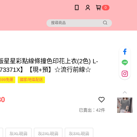
0
版星星彩點線條撞色印花上衣(2色) L-
473371X】【現+預】☆流行前線☆
699免運
國家/地區配送
80
已賣出：42件
灰XL現貨
灰2XL現貨
灰3XL現貨