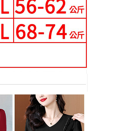
ee.tw/terms/#terms3
0，滿NT$699(含以上)免運費
年的使用者請事先徵得法定代理人或監護人之同意方可使用
E先享後付」，若未經同意申辦者引起之損失，本公司不負相關責
0，滿NT$699(含以上)免運費
AFTEE先享後付」時，將依據個別帳號之用戶狀況，依本公司
核予不同之上限額度；若仍有額度不足之情形，本公司將視審查
寄送
用戶進行身份認證。
一人註冊多個帳號或使用他人資訊註冊。若發現惡意使用之情
0，滿NT$699(含以上)免運費
科技股份有限公司將有權停止該用戶之使用額度並採取法律行
配送
查看運費