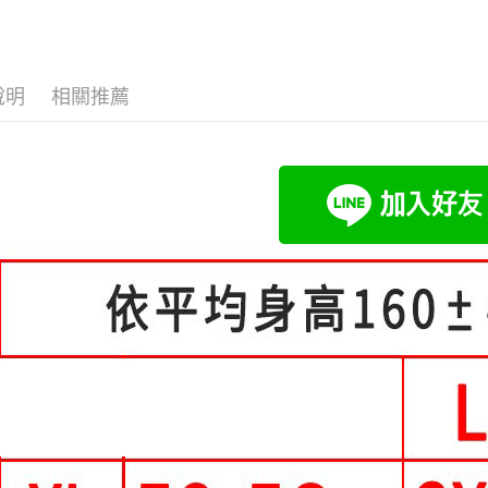
流程，驗
【關於「A
Hami Poin
完成交易
AFTEE
👚上衣分
3.實際核
便利好安
相關說明
4.訂單成
👚上衣分
１．簡單
「Hami
消。如遇
ATM付款
２．便利
信會員帳號後
說明
相關推薦
大尺碼女裝(
無法說明
３．安心
元)。
【繳款方
小尺碼女裝(4
1.分期款
【「AFT
運送方式
醒簡訊。
１．於結帳
中尺碼女裝(5
2.透過簡
付」結帳
全家付款
帳／街口支
２．訂單
３．收到繳
每筆NT$8
【注意事
／ATM／
1.本服務
※ 請注意
付款後全
用戶於交
絡購買商品
每筆NT$8
款買賣價
先享後付
2.基於同
※ 交易是
付款後萊
資料（包
是否繳費成
用，由本
付客戶支
每筆NT$8
3.完整用
【注意事
7-11付款
１．透過由
每筆NT$8
交易，需
求債權轉
付款後7-1
２．關於