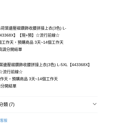
次付款
付款
荷葉邊壓褶鑽飾收腰拼接上衣(3色) L-
443368X】【現+預】☆流行前線☆
個工作天，預購商品 3天~14個工作天
貨請分開結單
邊壓褶鑽飾收腰拼接上衣(3色) L-5XL【443368X】
y
☆流行前線☆
工作天，預購商品 3天~14個工作天
請分開結單
分期
類 (7)
你分期使用說明】
❄
享後付
由台灣大哥大提供，台灣大哥大用戶可立即使用無須另外申請。
客服
式選擇「大哥付你分期」，訂單成立後會自動跳轉到大哥付的交易
類
短袖上衣