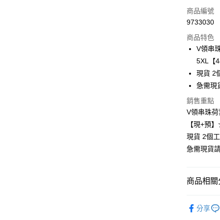
信用卡一
商品編號
9733030
超商取貨
商品特色
LINE Pay
V領串珠
5XL【
Apple Pay
現貨 2
街口支付
急需現
悠遊付
銷售重點
V領串珠荷葉
Google Pa
【現+預】
全支付
現貨 2個
急需現貨
全盈+PAY
大哥付你
商品相關分
相關說明
【大哥付
❄清涼夏款
AFTEE先
1.本服務
分享
2.付款方
相關說明
👚上衣分