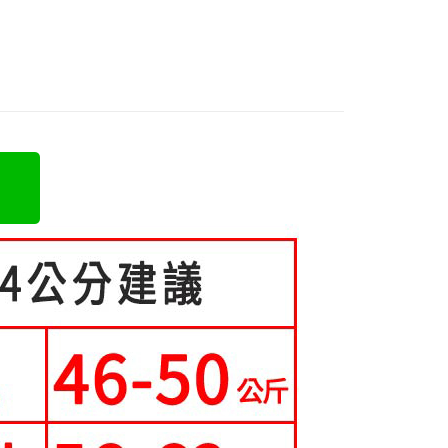
證手機門號後，選擇欲分期的期數、繳款截止日，確認付款後即
FTEE先享後付」】
t
。
先享後付是「在收到商品之後才付款」的支付方式。 讓您購物簡單
類
雪紡衫
准額度、可分期數及費用金額請依後續交易確認頁面所載為準。
心！
立30分鐘內，如未前往確認交易或遇審核未通過，訂單將自動取
類
V領上衣
：不需註冊會員、不需綁卡、不需儲值。
 Point」為中華電信所提供之點數服務，可於會員專區綁定中華電
「轉專審核」未通過狀況，表示未達大哥付你分期系統評分，恕
：只要手機號碼，簡訊認證，即可結帳。
，即可在購物車使用 Hami Point 折抵消費金額 (1點等於1
70kg以上)
評估內容。
：先確認商品／服務後，再付款。
式說明】
5-55kg)
項不併入電信帳單，「大哥付你分期」於每月結算日後寄送繳費提
EE先享後付」結帳流程】
方式選擇「AFTEE先享後付」後，將跳轉至「AFTEE先享後
5-70kg)
訊連結打開帳單後，可選擇「超商條碼／台灣大直營門市／銀行轉
頁面，進行簡訊認證並確認金額後，即可完成結帳。
取貨
付／iPASS MONEY」等通路繳費。
成立數日內，您將收到繳費通知簡訊。
費通知簡訊後14天內，點擊此簡訊中的連結，可透過四大超商
0，滿NT$699(含以上)免運費
項】
網路銀行／等多元方式進行付款，方視為交易完成。
係由「台灣大哥大股份有限公司」（以下簡稱本公司）所提供，讓
：結帳手續完成當下不需立刻繳費，但若您需要取消訂單，請聯
家取貨
易時，得透過本服務購買商品或服務，並由商店將買賣／分期付
的店家。未經商家同意取消之訂單仍視為有效，需透過AFTEE
0，滿NT$699(含以上)免運費
金債權讓與本公司後，依約使用本公司帳單繳交帳款。
繳納相關費用。
意付款使用「大哥付你分期」之契約關係目的，商店將以您的個人
否成功請以「AFTEE先享後付 」之結帳頁面顯示為準，若有關於
爾富取貨
含姓名、電話或地址）提供予台灣大哥大進項蒐集、處理及利
功／繳費後需取消欲退款等相關疑問，請聯繫「AFTEE先享後
公司與您本人進行分期帳單所需資料之確認、核對及更正。
援中心」
https://netprotections.freshdesk.com/support/home
0，滿NT$699(含以上)免運費
戶服務條款，請詳閱以下連結：
https://oppay.tw/userRule
項】
取貨
恩沛科技股份有限公司提供之「AFTEE先享後付」服務完成之
0，滿NT$699(含以上)免運費
依本服務之必要範圍內提供個人資料，並將交易相關給付款項請
讓予恩沛科技股份有限公司。
1取貨
個人資料處理事宜，請瀏覽以下網址：