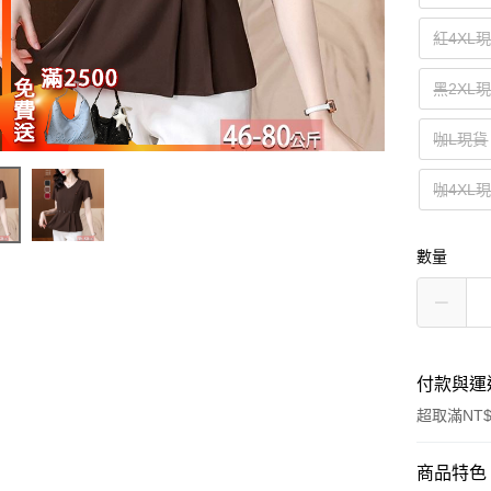
紅4XL
黑2XL
咖L現貨
咖4XL
數量
付款與運
超取滿NT$
付款方式
商品特色