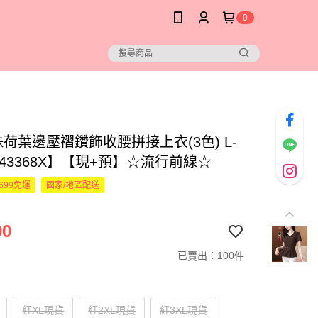
0
荷葉邊壓褶鑽飾收腰拼接上衣(3色) L-
443368X】【現+預】☆流行前線☆
699免運
國家/地區配送
90
已賣出：100件
紅XL現貨
紅2XL現貨
紅3XL現貨