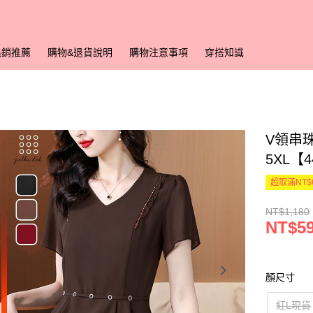
熱銷推薦
購物&退貨說明
購物注意事項
穿搭知識
V領串珠
5XL【
超取滿NT$
NT$1,180
NT$5
顏尺寸
紅L現貨