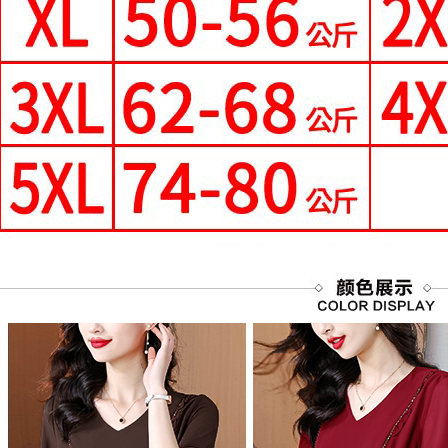
https://aft
每筆NT$8
３．未成
「AFTE
宅配
任。
每筆NT$7
４．使用「
即時審查
離島-郵局
結果請求
５．嚴禁
每筆NT$9
形，恩沛
動。
國家/地區