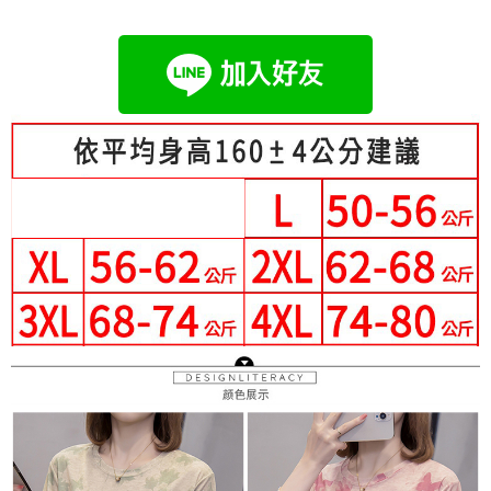
成交易。
Hami Point
AFTEE先享後付是「在收到商品之後才付款」的支付方式。 讓您購物簡單
3.實際核准額度、可分期數及費用金額請依後續交易確認頁面所載為準。
便利好安心！
相關說明
4.訂單成立30分鐘內，如未前往確認交易或遇審核未通過，訂單將自動取
１．簡單：不需註冊會員、不需綁卡、不需儲值。
「Hami Point」為中華電信所提供之點數服務，可於會員專區綁定中華電信
消。如遇「轉專審核」未通過狀況，表示未達大哥付你分期系統評分，恕無
２．便利：只要手機號碼，簡訊認證，即可結帳。
ATM付款
會員帳號後，即可在購物車使用 Hami Point 折抵消費金額 (1點等於1元)。
法說明評估內容。
３．安心：先確認商品／服務後，再付款。
【繳款方式說明】
1.分期款項不併入電信帳單，「大哥付你分期」於每月結算日後寄送繳費提
運送方式
【「AFTEE先享後付」結帳流程】
醒簡訊。
１．於結帳方式選擇「AFTEE先享後付」後，將跳轉至「AFTEE先享後付」
2.透過簡訊連結打開帳單後，可選擇「超商條碼／台灣大直營門市／銀行轉
全家付款取貨
結帳頁面，進行簡訊認證並確認金額後，即可完成結帳。
帳／街口支付／iPASS MONEY」等通路繳費。
２．訂單成立數日內，您將收到繳費通知簡訊。
每筆NT$80，滿NT$699(含以上)免運費
３．收到繳費通知簡訊後14天內，點擊此簡訊中的連結，可透過四大超商／
【注意事項】
ATM／網路銀行／等多元方式進行付款，方視為交易完成。
付款後全家取貨
1.本服務係由「台灣大哥大股份有限公司」（以下簡稱本公司）所提供，讓
※ 請注意：結帳手續完成當下不需立刻繳費，但若您需要取消訂單，請聯絡
用戶於交易時，得透過本服務購買商品或服務，並由商店將買賣／分期付款
每筆NT$80，滿NT$699(含以上)免運費
購買商品的店家。未經商家同意取消之訂單仍視為有效，需透過AFTEE先享
買賣價金債權讓與本公司後，依約使用本公司帳單繳交帳款。
後付繳納相關費用。
2.基於同意付款使用「大哥付你分期」之契約關係目的，商店將以您的個人
萊爾富取貨付款
※ 交易是否成功請以「AFTEE先享後付 」之結帳頁面顯示為準，若有關於
資料（包含姓名、電話或地址）提供予台灣大哥大進項蒐集、處理及利用，
是否繳費成功／繳費後需取消欲退款等相關疑問，請聯繫「AFTEE先享後付
每筆NT$80，滿NT$699(含以上)免運費
由本公司與您本人進行分期帳單所需資料之確認、核對及更正。
客戶支援中心」
https://netprotections.freshdesk.com/support/home
3.完整用戶服務條款，請詳閱以下連結：
https://oppay.tw/userRule
付款後萊爾富取貨
【注意事項】
每筆NT$80，滿NT$699(含以上)免運費
１．透過由恩沛科技股份有限公司提供之「AFTEE先享後付」服務完成之交
易，需依本服務之必要範圍內提供個人資料，並將交易相關給付款項請求債
7-11付款取貨
權轉讓予恩沛科技股份有限公司。
２．關於個人資料處理事宜，請瀏覽以下網址：
每筆NT$80，滿NT$699(含以上)免運費
https://aftee.tw/terms/#terms3