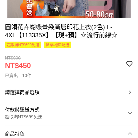
圓領花卉蝴蝶暈染漸層印花上衣(2色) L-
4XL【113335X】【現+預】☆流行前線☆
超取滿NT$699免運
國家/地區配送
NT$900
NT$450
已賣出：10件
請選擇商品選項
付款與運送方式
超取滿NT$699免運
付款方式
商品特色
信用卡一次付款