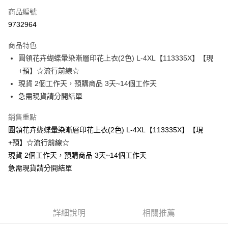
商品編號
超商取貨付款
9732964
LINE Pay
商品特色
Apple Pay
圓領花卉蝴蝶暈染漸層印花上衣(2色) L-4XL【113335X】【現
+預】☆流行前線☆
街口支付
現貨 2個工作天，預購商品 3天~14個工作天
悠遊付
急需現貨請分開結單
Google Pay
銷售重點
圓領花卉蝴蝶暈染漸層印花上衣(2色) L-4XL【113335X】【現
全支付
+預】☆流行前線☆
全盈+PAY
現貨 2個工作天，預購商品 3天~14個工作天
急需現貨請分開結單
大哥付你分期
相關說明
【大哥付你分期使用說明】
AFTEE先享後付
1.本服務由台灣大哥大提供，台灣大哥大用戶可立即使用無須另外申請。
2.付款方式選擇「大哥付你分期」，訂單成立後會自動跳轉到大哥付的交易
相關說明
詳細說明
相關推薦
流程，驗證手機門號後，選擇欲分期的期數、繳款截止日，確認付款後即完
【關於「AFTEE先享後付」】