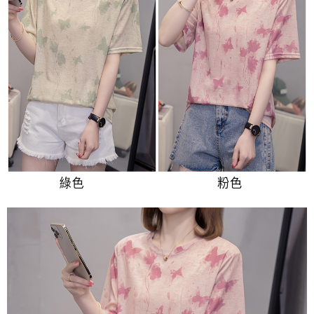
３．未成年的使用者請事先徵得法定代理人或監護人之同意方可使用
付款後7-11取貨
「AFTEE先享後付」，若未經同意申辦者引起之損失，本公司不負相關責
任。
每筆NT$80，滿NT$699(含以上)免運費
４．使用「AFTEE先享後付」時，將依據個別帳號之用戶狀況，依本公司即
時審查核予不同之上限額度；若仍有額度不足之情形，本公司將視審查結果
宅配
請求用戶進行身份認證。
每筆NT$70，滿NT$699(含以上)免運費
５．嚴禁一人註冊多個帳號或使用他人資訊註冊。若發現惡意使用之情形，
恩沛科技股份有限公司將有權停止該用戶之使用額度並採取法律行動。
離島-郵局寄送
每筆NT$90，滿NT$699(含以上)免運費
國家/地區配送
查看運費