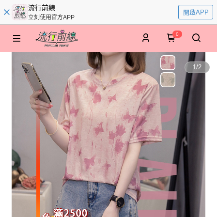
流行前線
開啟APP
立刻使用官方APP
0
1
/
2