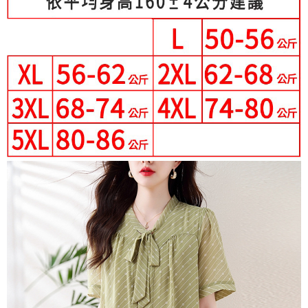
３．未成年的使用者請事先徵得法定代理人或監護人之同意方可使用
宅配
「AFTEE先享後付」，若未經同意申辦者引起之損失，本公司不負相關責
任。
每筆NT$70，滿NT$699(含以上)免運費
４．使用「AFTEE先享後付」時，將依據個別帳號之用戶狀況，依本公司即
時審查核予不同之上限額度；若仍有額度不足之情形，本公司將視審查結果
離島-郵局寄送
請求用戶進行身份認證。
每筆NT$90，滿NT$699(含以上)免運費
５．嚴禁一人註冊多個帳號或使用他人資訊註冊。若發現惡意使用之情形，
恩沛科技股份有限公司將有權停止該用戶之使用額度並採取法律行動。
國家/地區配送
查看運費