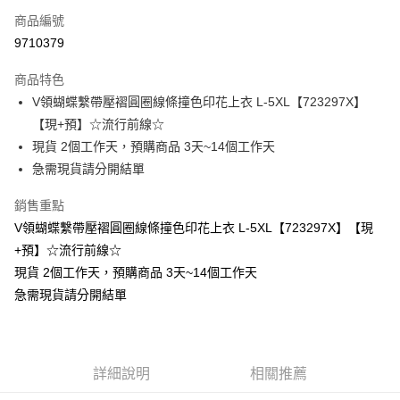
商品編號
超商取貨付款
9710379
LINE Pay
商品特色
Apple Pay
V領蝴蝶繫帶壓褶圓圈線條撞色印花上衣 L-5XL【723297X】
【現+預】☆流行前線☆
街口支付
現貨 2個工作天，預購商品 3天~14個工作天
悠遊付
急需現貨請分開結單
Google Pay
銷售重點
V領蝴蝶繫帶壓褶圓圈線條撞色印花上衣 L-5XL【723297X】【現
全支付
+預】☆流行前線☆
全盈+PAY
現貨 2個工作天，預購商品 3天~14個工作天
急需現貨請分開結單
大哥付你分期
相關說明
【大哥付你分期使用說明】
AFTEE先享後付
1.本服務由台灣大哥大提供，台灣大哥大用戶可立即使用無須另外申請。
2.付款方式選擇「大哥付你分期」，訂單成立後會自動跳轉到大哥付的交易
相關說明
詳細說明
相關推薦
流程，驗證手機門號後，選擇欲分期的期數、繳款截止日，確認付款後即完
【關於「AFTEE先享後付」】