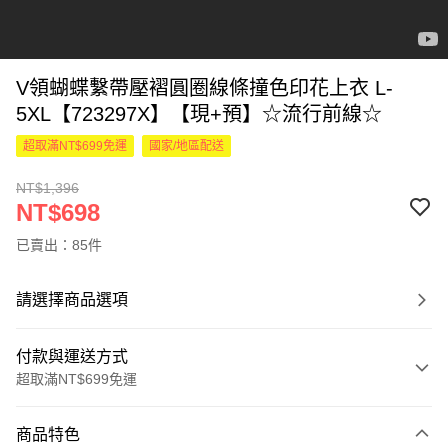
V領蝴蝶繫帶壓褶圓圈線條撞色印花上衣 L-
5XL【723297X】【現+預】☆流行前線☆
超取滿NT$699免運
國家/地區配送
NT$1,396
NT$698
已賣出：85件
請選擇商品選項
付款與運送方式
超取滿NT$699免運
付款方式
商品特色
信用卡一次付款