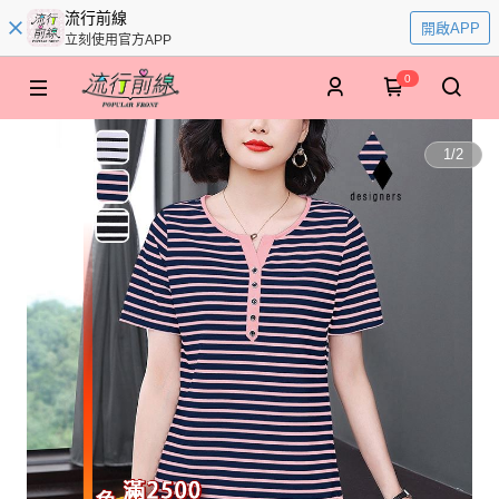
流行前線
開啟APP
立刻使用官方APP
0
1
/
2