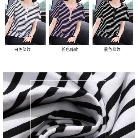
３．未成年的使用者請事先徵得法定代理人或監護人之同意方可使用
宅配
「AFTEE先享後付」，若未經同意申辦者引起之損失，本公司不負相關責
任。
每筆NT$70，滿NT$699(含以上)免運費
４．使用「AFTEE先享後付」時，將依據個別帳號之用戶狀況，依本公司即
時審查核予不同之上限額度；若仍有額度不足之情形，本公司將視審查結果
離島-郵局寄送
請求用戶進行身份認證。
每筆NT$90，滿NT$699(含以上)免運費
５．嚴禁一人註冊多個帳號或使用他人資訊註冊。若發現惡意使用之情形，
恩沛科技股份有限公司將有權停止該用戶之使用額度並採取法律行動。
國家/地區配送
查看運費