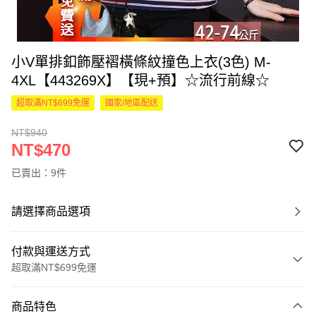
小V單排釦飾壓褶橫條紋撞色上衣(3色) M-
4XL【443269X】【現+預】☆流行前線☆
超取滿NT$699免運
國家/地區配送
NT$940
NT$470
已賣出：9件
請選擇商品選項
付款與運送方式
超取滿NT$699免運
付款方式
商品特色
信用卡一次付款