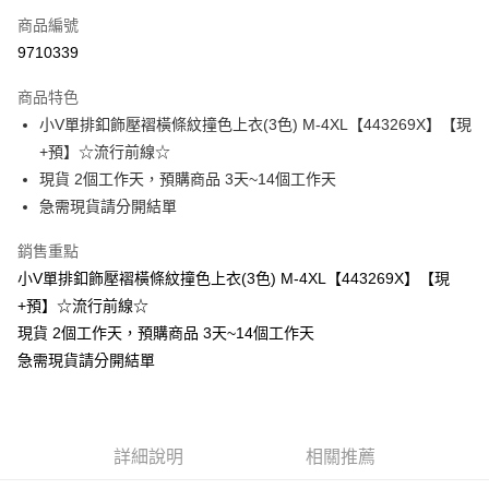
商品編號
超商取貨付款
9710339
LINE Pay
商品特色
Apple Pay
小V單排釦飾壓褶橫條紋撞色上衣(3色) M-4XL【443269X】【現
+預】☆流行前線☆
街口支付
現貨 2個工作天，預購商品 3天~14個工作天
悠遊付
急需現貨請分開結單
Google Pay
銷售重點
小V單排釦飾壓褶橫條紋撞色上衣(3色) M-4XL【443269X】【現
全支付
+預】☆流行前線☆
全盈+PAY
現貨 2個工作天，預購商品 3天~14個工作天
急需現貨請分開結單
大哥付你分期
相關說明
【大哥付你分期使用說明】
AFTEE先享後付
1.本服務由台灣大哥大提供，台灣大哥大用戶可立即使用無須另外申請。
2.付款方式選擇「大哥付你分期」，訂單成立後會自動跳轉到大哥付的交易
相關說明
詳細說明
相關推薦
流程，驗證手機門號後，選擇欲分期的期數、繳款截止日，確認付款後即完
【關於「AFTEE先享後付」】