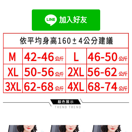
成交易。
Hami Point
AFTEE先享後付是「在收到商品之後才付款」的支付方式。 讓您購物簡單
3.實際核准額度、可分期數及費用金額請依後續交易確認頁面所載為準。
便利好安心！
相關說明
4.訂單成立30分鐘內，如未前往確認交易或遇審核未通過，訂單將自動取
１．簡單：不需註冊會員、不需綁卡、不需儲值。
「Hami Point」為中華電信所提供之點數服務，可於會員專區綁定中華電信
消。如遇「轉專審核」未通過狀況，表示未達大哥付你分期系統評分，恕無
２．便利：只要手機號碼，簡訊認證，即可結帳。
ATM付款
會員帳號後，即可在購物車使用 Hami Point 折抵消費金額 (1點等於1元)。
法說明評估內容。
３．安心：先確認商品／服務後，再付款。
【繳款方式說明】
1.分期款項不併入電信帳單，「大哥付你分期」於每月結算日後寄送繳費提
運送方式
【「AFTEE先享後付」結帳流程】
醒簡訊。
１．於結帳方式選擇「AFTEE先享後付」後，將跳轉至「AFTEE先享後付」
2.透過簡訊連結打開帳單後，可選擇「超商條碼／台灣大直營門市／銀行轉
全家付款取貨
結帳頁面，進行簡訊認證並確認金額後，即可完成結帳。
帳／街口支付／iPASS MONEY」等通路繳費。
２．訂單成立數日內，您將收到繳費通知簡訊。
每筆NT$80，滿NT$699(含以上)免運費
３．收到繳費通知簡訊後14天內，點擊此簡訊中的連結，可透過四大超商／
【注意事項】
ATM／網路銀行／等多元方式進行付款，方視為交易完成。
付款後全家取貨
1.本服務係由「台灣大哥大股份有限公司」（以下簡稱本公司）所提供，讓
※ 請注意：結帳手續完成當下不需立刻繳費，但若您需要取消訂單，請聯絡
用戶於交易時，得透過本服務購買商品或服務，並由商店將買賣／分期付款
每筆NT$80，滿NT$699(含以上)免運費
購買商品的店家。未經商家同意取消之訂單仍視為有效，需透過AFTEE先享
買賣價金債權讓與本公司後，依約使用本公司帳單繳交帳款。
後付繳納相關費用。
2.基於同意付款使用「大哥付你分期」之契約關係目的，商店將以您的個人
付款後萊爾富取貨
※ 交易是否成功請以「AFTEE先享後付 」之結帳頁面顯示為準，若有關於
資料（包含姓名、電話或地址）提供予台灣大哥大進項蒐集、處理及利用，
是否繳費成功／繳費後需取消欲退款等相關疑問，請聯繫「AFTEE先享後付
每筆NT$80，滿NT$699(含以上)免運費
由本公司與您本人進行分期帳單所需資料之確認、核對及更正。
客戶支援中心」
https://netprotections.freshdesk.com/support/home
3.完整用戶服務條款，請詳閱以下連結：
https://oppay.tw/userRule
7-11付款取貨
【注意事項】
每筆NT$80，滿NT$699(含以上)免運費
１．透過由恩沛科技股份有限公司提供之「AFTEE先享後付」服務完成之交
易，需依本服務之必要範圍內提供個人資料，並將交易相關給付款項請求債
付款後7-11取貨
權轉讓予恩沛科技股份有限公司。
２．關於個人資料處理事宜，請瀏覽以下網址：
每筆NT$80，滿NT$699(含以上)免運費
https://aftee.tw/terms/#terms3