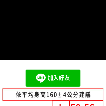
成交易。
Hami Point
AFTEE先享後付是「在收到商品之後才付款」的支付方式。 讓您購物簡單
3.實際核准額度、可分期數及費用金額請依後續交易確認頁面所載為準。
便利好安心！
相關說明
4.訂單成立30分鐘內，如未前往確認交易或遇審核未通過，訂單將自動取
１．簡單：不需註冊會員、不需綁卡、不需儲值。
「Hami Point」為中華電信所提供之點數服務，可於會員專區綁定中華電信
消。如遇「轉專審核」未通過狀況，表示未達大哥付你分期系統評分，恕無
２．便利：只要手機號碼，簡訊認證，即可結帳。
ATM付款
會員帳號後，即可在購物車使用 Hami Point 折抵消費金額 (1點等於1元)。
法說明評估內容。
３．安心：先確認商品／服務後，再付款。
【繳款方式說明】
1.分期款項不併入電信帳單，「大哥付你分期」於每月結算日後寄送繳費提
運送方式
【「AFTEE先享後付」結帳流程】
醒簡訊。
１．於結帳方式選擇「AFTEE先享後付」後，將跳轉至「AFTEE先享後付」
2.透過簡訊連結打開帳單後，可選擇「超商條碼／台灣大直營門市／銀行轉
全家付款取貨
結帳頁面，進行簡訊認證並確認金額後，即可完成結帳。
帳／街口支付／iPASS MONEY」等通路繳費。
２．訂單成立數日內，您將收到繳費通知簡訊。
每筆NT$80，滿NT$699(含以上)免運費
３．收到繳費通知簡訊後14天內，點擊此簡訊中的連結，可透過四大超商／
【注意事項】
ATM／網路銀行／等多元方式進行付款，方視為交易完成。
付款後全家取貨
1.本服務係由「台灣大哥大股份有限公司」（以下簡稱本公司）所提供，讓
※ 請注意：結帳手續完成當下不需立刻繳費，但若您需要取消訂單，請聯絡
用戶於交易時，得透過本服務購買商品或服務，並由商店將買賣／分期付款
每筆NT$80，滿NT$699(含以上)免運費
購買商品的店家。未經商家同意取消之訂單仍視為有效，需透過AFTEE先享
買賣價金債權讓與本公司後，依約使用本公司帳單繳交帳款。
後付繳納相關費用。
2.基於同意付款使用「大哥付你分期」之契約關係目的，商店將以您的個人
付款後萊爾富取貨
※ 交易是否成功請以「AFTEE先享後付 」之結帳頁面顯示為準，若有關於
資料（包含姓名、電話或地址）提供予台灣大哥大進項蒐集、處理及利用，
是否繳費成功／繳費後需取消欲退款等相關疑問，請聯繫「AFTEE先享後付
每筆NT$80，滿NT$699(含以上)免運費
由本公司與您本人進行分期帳單所需資料之確認、核對及更正。
客戶支援中心」
https://netprotections.freshdesk.com/support/home
3.完整用戶服務條款，請詳閱以下連結：
https://oppay.tw/userRule
7-11付款取貨
【注意事項】
每筆NT$80，滿NT$699(含以上)免運費
１．透過由恩沛科技股份有限公司提供之「AFTEE先享後付」服務完成之交
易，需依本服務之必要範圍內提供個人資料，並將交易相關給付款項請求債
付款後7-11取貨
權轉讓予恩沛科技股份有限公司。
２．關於個人資料處理事宜，請瀏覽以下網址：
每筆NT$80，滿NT$699(含以上)免運費
https://aftee.tw/terms/#terms3