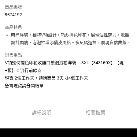
商品編號
超商取貨付款
9674192
LINE Pay
商品特色
Apple Pay
時尚洋裝，獨特V領設計，巧妙撞色印花，展現個性魅力。收腰
設計顯瘦，泡泡袖增添俏皮風格。多尺碼選擇，展現自信曲線。
街口支付
銷售重點
悠遊付
V領幾何撞色印花收腰口袋泡泡袖洋裝 L-5XL【343160X】【現
Google Pay
+預】☆流行前線☆
現貨 2個工作天，預購商品 3天~14個工作天
全支付
急需現貨請分開結單
全盈+PAY
大哥付你分期
相關說明
詳細說明
相關推薦
【大哥付你分期使用說明】
AFTEE先享後付
1.本服務由台灣大哥大提供，台灣大哥大用戶可立即使用無須另外申請。
2.付款方式選擇「大哥付你分期」，訂單成立後會自動跳轉到大哥付的交易
相關說明
流程，驗證手機門號後，選擇欲分期的期數、繳款截止日，確認付款後即完
【關於「AFTEE先享後付」】