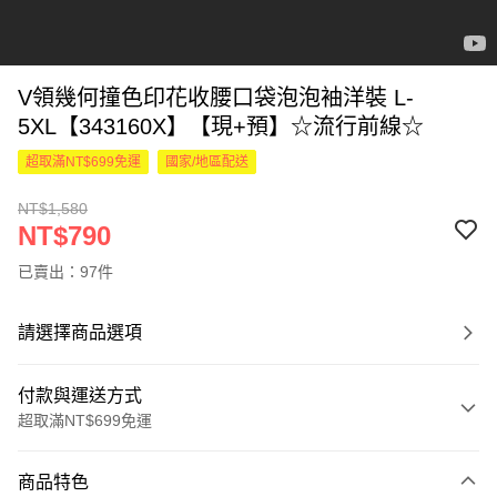
V領幾何撞色印花收腰口袋泡泡袖洋裝 L-
5XL【343160X】【現+預】☆流行前線☆
超取滿NT$699免運
國家/地區配送
NT$1,580
NT$790
已賣出：97件
請選擇商品選項
付款與運送方式
超取滿NT$699免運
付款方式
商品特色
信用卡一次付款