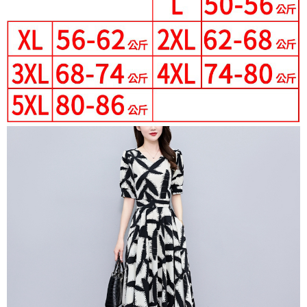
３．未成年的使用者請事先徵得法定代理人或監護人之同意方可使用
宅配
「AFTEE先享後付」，若未經同意申辦者引起之損失，本公司不負相關責
任。
每筆NT$70，滿NT$699(含以上)免運費
４．使用「AFTEE先享後付」時，將依據個別帳號之用戶狀況，依本公司即
時審查核予不同之上限額度；若仍有額度不足之情形，本公司將視審查結果
離島-郵局寄送
請求用戶進行身份認證。
每筆NT$90，滿NT$699(含以上)免運費
５．嚴禁一人註冊多個帳號或使用他人資訊註冊。若發現惡意使用之情形，
恩沛科技股份有限公司將有權停止該用戶之使用額度並採取法律行動。
國家/地區配送
查看運費