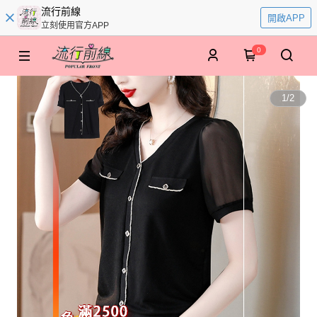
流行前線
開啟APP
立刻使用官方APP
0
1
/
2