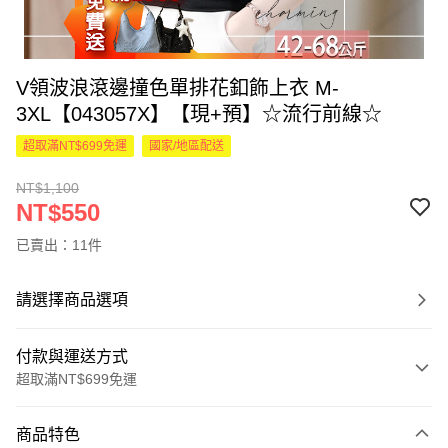
V領波浪滾邊撞色單排花釦飾上衣 M-
3XL【043057X】【現+預】☆流行前線☆
超取滿NT$699免運
國家/地區配送
NT$1,100
NT$550
已賣出：11件
請選擇商品選項
付款與運送方式
超取滿NT$699免運
付款方式
商品特色
信用卡一次付款