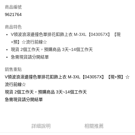
商品編號
超商取貨付款
9621764
LINE Pay
商品特色
Apple Pay
V領波浪滾邊撞色單排花釦飾上衣 M-3XL【043057X】【現
+預】☆流行前線☆
街口支付
現貨 2個工作天，預購商品 3天~14個工作天
悠遊付
急需現貨請分開結單
Google Pay
銷售重點
V領波浪滾邊撞色單排花釦飾上衣 M-3XL【043057X】【現+預】☆
全支付
流行前線☆
全盈+PAY
現貨 2個工作天，預購商品 3天~14個工作天
急需現貨請分開結單
大哥付你分期
相關說明
【大哥付你分期使用說明】
AFTEE先享後付
1.本服務由台灣大哥大提供，台灣大哥大用戶可立即使用無須另外申請。
2.付款方式選擇「大哥付你分期」，訂單成立後會自動跳轉到大哥付的交易
相關說明
詳細說明
相關推薦
流程，驗證手機門號後，選擇欲分期的期數、繳款截止日，確認付款後即完
【關於「AFTEE先享後付」】