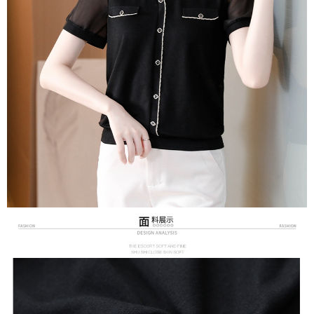
３．未成年的使用者請事先徵得法定代理人或監護人之同意方可使用
宅配
「AFTEE先享後付」，若未經同意申辦者引起之損失，本公司不負相關責
任。
每筆NT$70，滿NT$699(含以上)免運費
４．使用「AFTEE先享後付」時，將依據個別帳號之用戶狀況，依本公司即
時審查核予不同之上限額度；若仍有額度不足之情形，本公司將視審查結果
離島-郵局寄送
請求用戶進行身份認證。
每筆NT$90，滿NT$699(含以上)免運費
５．嚴禁一人註冊多個帳號或使用他人資訊註冊。若發現惡意使用之情形，
恩沛科技股份有限公司將有權停止該用戶之使用額度並採取法律行動。
國家/地區配送
查看運費