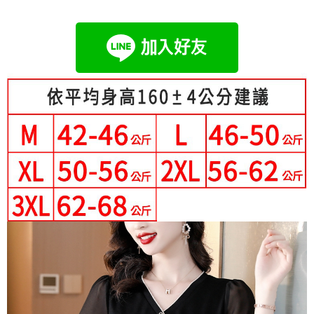
成交易。
Hami Point
AFTEE先享後付是「在收到商品之後才付款」的支付方式。 讓您購物簡單
3.實際核准額度、可分期數及費用金額請依後續交易確認頁面所載為準。
便利好安心！
相關說明
4.訂單成立30分鐘內，如未前往確認交易或遇審核未通過，訂單將自動取
１．簡單：不需註冊會員、不需綁卡、不需儲值。
「Hami Point」為中華電信所提供之點數服務，可於會員專區綁定中華電信
消。如遇「轉專審核」未通過狀況，表示未達大哥付你分期系統評分，恕無
２．便利：只要手機號碼，簡訊認證，即可結帳。
ATM付款
會員帳號後，即可在購物車使用 Hami Point 折抵消費金額 (1點等於1元)。
法說明評估內容。
３．安心：先確認商品／服務後，再付款。
【繳款方式說明】
1.分期款項不併入電信帳單，「大哥付你分期」於每月結算日後寄送繳費提
運送方式
【「AFTEE先享後付」結帳流程】
醒簡訊。
１．於結帳方式選擇「AFTEE先享後付」後，將跳轉至「AFTEE先享後付」
2.透過簡訊連結打開帳單後，可選擇「超商條碼／台灣大直營門市／銀行轉
全家付款取貨
結帳頁面，進行簡訊認證並確認金額後，即可完成結帳。
帳／街口支付／iPASS MONEY」等通路繳費。
２．訂單成立數日內，您將收到繳費通知簡訊。
每筆NT$80，滿NT$699(含以上)免運費
３．收到繳費通知簡訊後14天內，點擊此簡訊中的連結，可透過四大超商／
【注意事項】
ATM／網路銀行／等多元方式進行付款，方視為交易完成。
付款後全家取貨
1.本服務係由「台灣大哥大股份有限公司」（以下簡稱本公司）所提供，讓
※ 請注意：結帳手續完成當下不需立刻繳費，但若您需要取消訂單，請聯絡
用戶於交易時，得透過本服務購買商品或服務，並由商店將買賣／分期付款
每筆NT$80，滿NT$699(含以上)免運費
購買商品的店家。未經商家同意取消之訂單仍視為有效，需透過AFTEE先享
買賣價金債權讓與本公司後，依約使用本公司帳單繳交帳款。
後付繳納相關費用。
2.基於同意付款使用「大哥付你分期」之契約關係目的，商店將以您的個人
付款後萊爾富取貨
※ 交易是否成功請以「AFTEE先享後付 」之結帳頁面顯示為準，若有關於
資料（包含姓名、電話或地址）提供予台灣大哥大進項蒐集、處理及利用，
是否繳費成功／繳費後需取消欲退款等相關疑問，請聯繫「AFTEE先享後付
每筆NT$80，滿NT$699(含以上)免運費
由本公司與您本人進行分期帳單所需資料之確認、核對及更正。
客戶支援中心」
https://netprotections.freshdesk.com/support/home
3.完整用戶服務條款，請詳閱以下連結：
https://oppay.tw/userRule
7-11付款取貨
【注意事項】
每筆NT$80，滿NT$699(含以上)免運費
１．透過由恩沛科技股份有限公司提供之「AFTEE先享後付」服務完成之交
易，需依本服務之必要範圍內提供個人資料，並將交易相關給付款項請求債
付款後7-11取貨
權轉讓予恩沛科技股份有限公司。
２．關於個人資料處理事宜，請瀏覽以下網址：
每筆NT$80，滿NT$699(含以上)免運費
https://aftee.tw/terms/#terms3