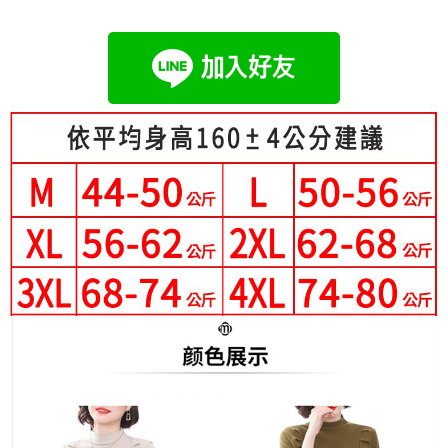
成交易。
Hami Point
AFTEE先享後付是「在收到商品之後才付款」的支付方式。 讓您購物簡單
3.實際核准額度、可分期數及費用金額請依後續交易確認頁面所載為準。
便利好安心！
相關說明
4.訂單成立30分鐘內，如未前往確認交易或遇審核未通過，訂單將自動取
１．簡單：不需註冊會員、不需綁卡、不需儲值。
「Hami Point」為中華電信所提供之點數服務，可於會員專區綁定中華電信
消。如遇「轉專審核」未通過狀況，表示未達大哥付你分期系統評分，恕無
２．便利：只要手機號碼，簡訊認證，即可結帳。
ATM付款
會員帳號後，即可在購物車使用 Hami Point 折抵消費金額 (1點等於1元)。
法說明評估內容。
３．安心：先確認商品／服務後，再付款。
【繳款方式說明】
1.分期款項不併入電信帳單，「大哥付你分期」於每月結算日後寄送繳費提
運送方式
【「AFTEE先享後付」結帳流程】
醒簡訊。
１．於結帳方式選擇「AFTEE先享後付」後，將跳轉至「AFTEE先享後付」
2.透過簡訊連結打開帳單後，可選擇「超商條碼／台灣大直營門市／銀行轉
全家付款取貨
結帳頁面，進行簡訊認證並確認金額後，即可完成結帳。
帳／街口支付／iPASS MONEY」等通路繳費。
２．訂單成立數日內，您將收到繳費通知簡訊。
每筆NT$80，滿NT$699(含以上)免運費
３．收到繳費通知簡訊後14天內，點擊此簡訊中的連結，可透過四大超商／
【注意事項】
ATM／網路銀行／等多元方式進行付款，方視為交易完成。
付款後全家取貨
1.本服務係由「台灣大哥大股份有限公司」（以下簡稱本公司）所提供，讓
※ 請注意：結帳手續完成當下不需立刻繳費，但若您需要取消訂單，請聯絡
用戶於交易時，得透過本服務購買商品或服務，並由商店將買賣／分期付款
每筆NT$80，滿NT$699(含以上)免運費
購買商品的店家。未經商家同意取消之訂單仍視為有效，需透過AFTEE先享
買賣價金債權讓與本公司後，依約使用本公司帳單繳交帳款。
後付繳納相關費用。
2.基於同意付款使用「大哥付你分期」之契約關係目的，商店將以您的個人
付款後萊爾富取貨
※ 交易是否成功請以「AFTEE先享後付 」之結帳頁面顯示為準，若有關於
資料（包含姓名、電話或地址）提供予台灣大哥大進項蒐集、處理及利用，
是否繳費成功／繳費後需取消欲退款等相關疑問，請聯繫「AFTEE先享後付
每筆NT$80，滿NT$699(含以上)免運費
由本公司與您本人進行分期帳單所需資料之確認、核對及更正。
客戶支援中心」
https://netprotections.freshdesk.com/support/home
3.完整用戶服務條款，請詳閱以下連結：
https://oppay.tw/userRule
7-11付款取貨
【注意事項】
每筆NT$80，滿NT$699(含以上)免運費
１．透過由恩沛科技股份有限公司提供之「AFTEE先享後付」服務完成之交
易，需依本服務之必要範圍內提供個人資料，並將交易相關給付款項請求債
付款後7-11取貨
權轉讓予恩沛科技股份有限公司。
２．關於個人資料處理事宜，請瀏覽以下網址：
每筆NT$80，滿NT$699(含以上)免運費
https://aftee.tw/terms/#terms3