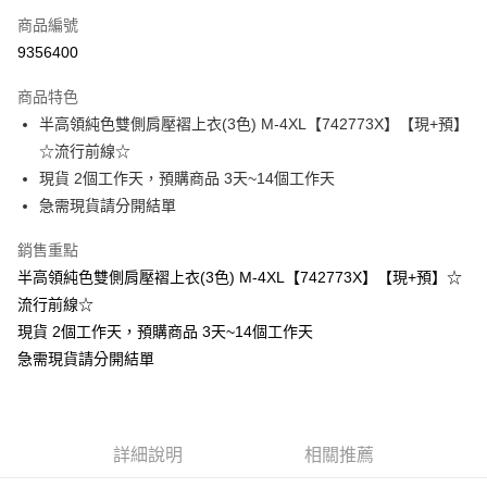
商品編號
超商取貨付款
9356400
LINE Pay
商品特色
Apple Pay
半高領純色雙側肩壓褶上衣(3色) M-4XL【742773X】【現+預】
☆流行前線☆
街口支付
現貨 2個工作天，預購商品 3天~14個工作天
悠遊付
急需現貨請分開結單
Google Pay
銷售重點
半高領純色雙側肩壓褶上衣(3色) M-4XL【742773X】【現+預】☆
全支付
流行前線☆
全盈+PAY
現貨 2個工作天，預購商品 3天~14個工作天
急需現貨請分開結單
大哥付你分期
相關說明
【大哥付你分期使用說明】
AFTEE先享後付
1.本服務由台灣大哥大提供，台灣大哥大用戶可立即使用無須另外申請。
2.付款方式選擇「大哥付你分期」，訂單成立後會自動跳轉到大哥付的交易
相關說明
詳細說明
相關推薦
流程，驗證手機門號後，選擇欲分期的期數、繳款截止日，確認付款後即完
【關於「AFTEE先享後付」】