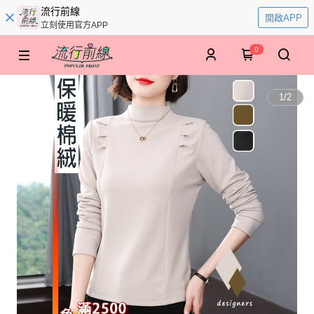
流行前線
開啟APP
立刻使用官方APP
0
1
/
2