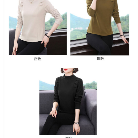
３．未成年的使用者請事先徵得法定代理人或監護人之同意方可使用
宅配
「AFTEE先享後付」，若未經同意申辦者引起之損失，本公司不負相關責
任。
每筆NT$70，滿NT$699(含以上)免運費
４．使用「AFTEE先享後付」時，將依據個別帳號之用戶狀況，依本公司即
時審查核予不同之上限額度；若仍有額度不足之情形，本公司將視審查結果
離島-郵局寄送
請求用戶進行身份認證。
每筆NT$90，滿NT$699(含以上)免運費
５．嚴禁一人註冊多個帳號或使用他人資訊註冊。若發現惡意使用之情形，
恩沛科技股份有限公司將有權停止該用戶之使用額度並採取法律行動。
國家/地區配送
查看運費