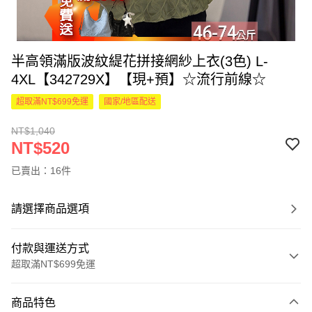
半高領滿版波紋緹花拼接網紗上衣(3色) L-
4XL【342729X】【現+預】☆流行前線☆
超取滿NT$699免運
國家/地區配送
NT$1,040
NT$520
已賣出：16件
請選擇商品選項
付款與運送方式
超取滿NT$699免運
付款方式
商品特色
信用卡一次付款