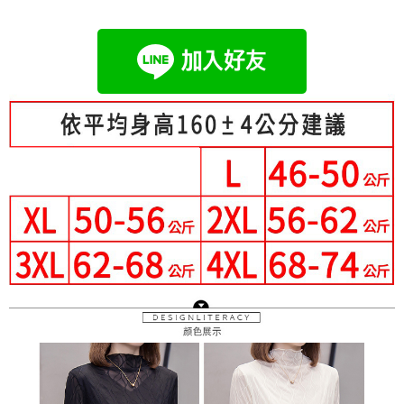
成交易。
Hami Point
AFTEE先享後付是「在收到商品之後才付款」的支付方式。 讓您購物簡單
3.實際核准額度、可分期數及費用金額請依後續交易確認頁面所載為準。
便利好安心！
相關說明
4.訂單成立30分鐘內，如未前往確認交易或遇審核未通過，訂單將自動取
１．簡單：不需註冊會員、不需綁卡、不需儲值。
「Hami Point」為中華電信所提供之點數服務，可於會員專區綁定中華電信
消。如遇「轉專審核」未通過狀況，表示未達大哥付你分期系統評分，恕無
２．便利：只要手機號碼，簡訊認證，即可結帳。
ATM付款
會員帳號後，即可在購物車使用 Hami Point 折抵消費金額 (1點等於1元)。
法說明評估內容。
３．安心：先確認商品／服務後，再付款。
【繳款方式說明】
1.分期款項不併入電信帳單，「大哥付你分期」於每月結算日後寄送繳費提
運送方式
【「AFTEE先享後付」結帳流程】
醒簡訊。
１．於結帳方式選擇「AFTEE先享後付」後，將跳轉至「AFTEE先享後付」
2.透過簡訊連結打開帳單後，可選擇「超商條碼／台灣大直營門市／銀行轉
全家付款取貨
結帳頁面，進行簡訊認證並確認金額後，即可完成結帳。
帳／街口支付／iPASS MONEY」等通路繳費。
２．訂單成立數日內，您將收到繳費通知簡訊。
每筆NT$80，滿NT$699(含以上)免運費
３．收到繳費通知簡訊後14天內，點擊此簡訊中的連結，可透過四大超商／
【注意事項】
ATM／網路銀行／等多元方式進行付款，方視為交易完成。
付款後全家取貨
1.本服務係由「台灣大哥大股份有限公司」（以下簡稱本公司）所提供，讓
※ 請注意：結帳手續完成當下不需立刻繳費，但若您需要取消訂單，請聯絡
用戶於交易時，得透過本服務購買商品或服務，並由商店將買賣／分期付款
每筆NT$80，滿NT$699(含以上)免運費
購買商品的店家。未經商家同意取消之訂單仍視為有效，需透過AFTEE先享
買賣價金債權讓與本公司後，依約使用本公司帳單繳交帳款。
後付繳納相關費用。
2.基於同意付款使用「大哥付你分期」之契約關係目的，商店將以您的個人
付款後萊爾富取貨
※ 交易是否成功請以「AFTEE先享後付 」之結帳頁面顯示為準，若有關於
資料（包含姓名、電話或地址）提供予台灣大哥大進項蒐集、處理及利用，
是否繳費成功／繳費後需取消欲退款等相關疑問，請聯繫「AFTEE先享後付
每筆NT$80，滿NT$699(含以上)免運費
由本公司與您本人進行分期帳單所需資料之確認、核對及更正。
客戶支援中心」
https://netprotections.freshdesk.com/support/home
3.完整用戶服務條款，請詳閱以下連結：
https://oppay.tw/userRule
7-11付款取貨
【注意事項】
每筆NT$80，滿NT$699(含以上)免運費
１．透過由恩沛科技股份有限公司提供之「AFTEE先享後付」服務完成之交
易，需依本服務之必要範圍內提供個人資料，並將交易相關給付款項請求債
付款後7-11取貨
權轉讓予恩沛科技股份有限公司。
２．關於個人資料處理事宜，請瀏覽以下網址：
每筆NT$80，滿NT$699(含以上)免運費
https://aftee.tw/terms/#terms3