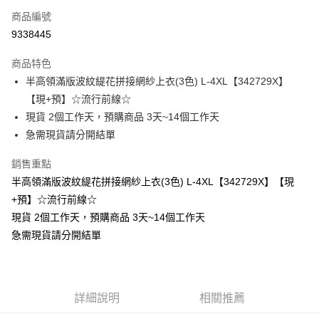
商品編號
超商取貨付款
9338445
LINE Pay
商品特色
Apple Pay
半高領滿版波紋緹花拼接網紗上衣(3色) L-4XL【342729X】
【現+預】☆流行前線☆
街口支付
現貨 2個工作天，預購商品 3天~14個工作天
悠遊付
急需現貨請分開結單
Google Pay
銷售重點
半高領滿版波紋緹花拼接網紗上衣(3色) L-4XL【342729X】【現
全支付
+預】☆流行前線☆
全盈+PAY
現貨 2個工作天，預購商品 3天~14個工作天
急需現貨請分開結單
大哥付你分期
相關說明
【大哥付你分期使用說明】
AFTEE先享後付
1.本服務由台灣大哥大提供，台灣大哥大用戶可立即使用無須另外申請。
2.付款方式選擇「大哥付你分期」，訂單成立後會自動跳轉到大哥付的交易
相關說明
詳細說明
相關推薦
流程，驗證手機門號後，選擇欲分期的期數、繳款截止日，確認付款後即完
【關於「AFTEE先享後付」】