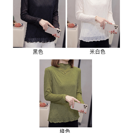
３．未成年的使用者請事先徵得法定代理人或監護人之同意方可使用
宅配
「AFTEE先享後付」，若未經同意申辦者引起之損失，本公司不負相關責
任。
每筆NT$70，滿NT$699(含以上)免運費
４．使用「AFTEE先享後付」時，將依據個別帳號之用戶狀況，依本公司即
時審查核予不同之上限額度；若仍有額度不足之情形，本公司將視審查結果
離島-郵局寄送
請求用戶進行身份認證。
每筆NT$90，滿NT$699(含以上)免運費
５．嚴禁一人註冊多個帳號或使用他人資訊註冊。若發現惡意使用之情形，
恩沛科技股份有限公司將有權停止該用戶之使用額度並採取法律行動。
國家/地區配送
查看運費