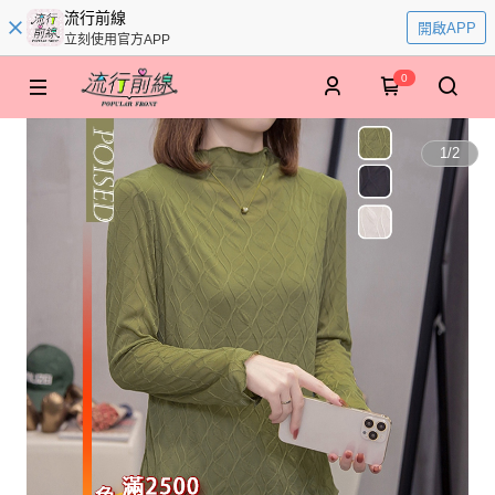
流行前線
開啟APP
立刻使用官方APP
0
1
/
2