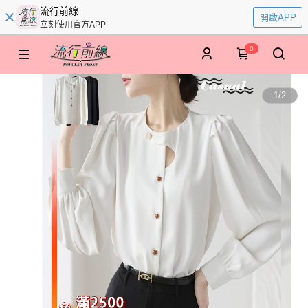
流行前線
開啟APP
立刻使用官方APP
0
1
/
2