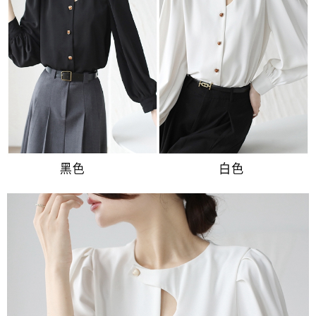
２．關於個人資料處理事宜，請瀏覽以下網址：
每筆NT$80，滿NT$699(含以上)免運費
https://aftee.tw/terms/#terms3
３．未成年的使用者請事先徵得法定代理人或監護人之同意方可使用
宅配
「AFTEE先享後付」，若未經同意申辦者引起之損失，本公司不負相關責
任。
每筆NT$70，滿NT$699(含以上)免運費
４．使用「AFTEE先享後付」時，將依據個別帳號之用戶狀況，依本公司即
時審查核予不同之上限額度；若仍有額度不足之情形，本公司將視審查結果
離島-郵局寄送
請求用戶進行身份認證。
每筆NT$90，滿NT$699(含以上)免運費
５．嚴禁一人註冊多個帳號或使用他人資訊註冊。若發現惡意使用之情形，
恩沛科技股份有限公司將有權停止該用戶之使用額度並採取法律行動。
國家/地區配送
查看運費