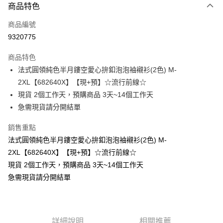
商品特色
信用卡一次付款
商品編號
超商取貨付款
9320775
LINE Pay
商品特色
Apple Pay
法式圓領純色半月鏤空愛心拚釦泡泡袖襯衫(2色) M-
2XL【682640X】【現+預】☆流行前線☆
街口支付
現貨 2個工作天，預購商品 3天~14個工作天
悠遊付
急需現貨請分開結單
Google Pay
銷售重點
法式圓領純色半月鏤空愛心拚釦泡泡袖襯衫(2色) M-
全支付
2XL【682640X】【現+預】☆流行前線☆
全盈+PAY
現貨 2個工作天，預購商品 3天~14個工作天
急需現貨請分開結單
大哥付你分期
相關說明
【大哥付你分期使用說明】
AFTEE先享後付
1.本服務由台灣大哥大提供，台灣大哥大用戶可立即使用無須另外申請。
2.付款方式選擇「大哥付你分期」，訂單成立後會自動跳轉到大哥付的交易
相關說明
詳細說明
相關推薦