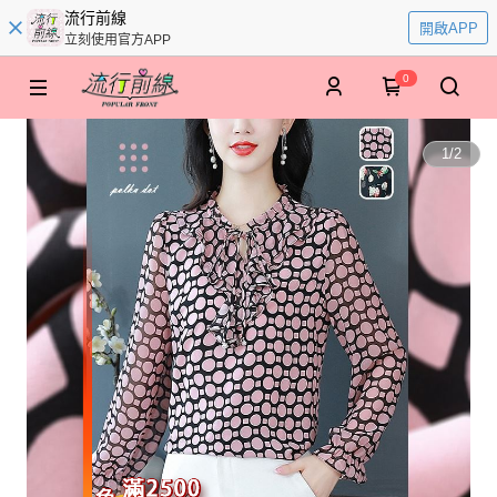
流行前線
開啟APP
立刻使用官方APP
0
1
/
2