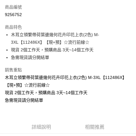
商品編號
超商取貨付款
9256752
LINE Pay
商品特色
Apple Pay
木耳立領繫帶荷葉邊幾何花卉印花上衣(2色) M-
3XL【112486X】【現+預】☆流行前線☆
街口支付
現貨 2個工作天，預購商品 3天~14個工作天
悠遊付
急需現貨請分開結單
Google Pay
銷售重點
木耳立領繫帶荷葉邊幾何花卉印花上衣(2色) M-3XL【112486X】
全支付
【現+預】☆流行前線☆
全盈+PAY
現貨 2個工作天，預購商品 3天~14個工作天
急需現貨請分開結單
大哥付你分期
相關說明
【大哥付你分期使用說明】
AFTEE先享後付
1.本服務由台灣大哥大提供，台灣大哥大用戶可立即使用無須另外申請。
2.付款方式選擇「大哥付你分期」，訂單成立後會自動跳轉到大哥付的交易
相關說明
詳細說明
相關推薦
流程，驗證手機門號後，選擇欲分期的期數、繳款截止日，確認付款後即完
【關於「AFTEE先享後付」】