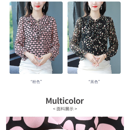
３．未成年的使用者請事先徵得法定代理人或監護人之同意方可使用
宅配
「AFTEE先享後付」，若未經同意申辦者引起之損失，本公司不負相關責
任。
每筆NT$70，滿NT$699(含以上)免運費
４．使用「AFTEE先享後付」時，將依據個別帳號之用戶狀況，依本公司即
時審查核予不同之上限額度；若仍有額度不足之情形，本公司將視審查結果
離島-郵局寄送
請求用戶進行身份認證。
每筆NT$90，滿NT$699(含以上)免運費
５．嚴禁一人註冊多個帳號或使用他人資訊註冊。若發現惡意使用之情形，
恩沛科技股份有限公司將有權停止該用戶之使用額度並採取法律行動。
國家/地區配送
查看運費