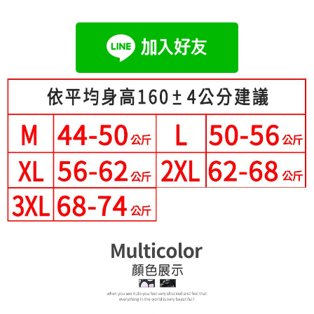
成交易。
Hami Point
AFTEE先享後付是「在收到商品之後才付款」的支付方式。 讓您購物簡單
3.實際核准額度、可分期數及費用金額請依後續交易確認頁面所載為準。
便利好安心！
相關說明
4.訂單成立30分鐘內，如未前往確認交易或遇審核未通過，訂單將自動取
１．簡單：不需註冊會員、不需綁卡、不需儲值。
「Hami Point」為中華電信所提供之點數服務，可於會員專區綁定中華電信
消。如遇「轉專審核」未通過狀況，表示未達大哥付你分期系統評分，恕無
２．便利：只要手機號碼，簡訊認證，即可結帳。
ATM付款
會員帳號後，即可在購物車使用 Hami Point 折抵消費金額 (1點等於1元)。
法說明評估內容。
３．安心：先確認商品／服務後，再付款。
【繳款方式說明】
1.分期款項不併入電信帳單，「大哥付你分期」於每月結算日後寄送繳費提
運送方式
【「AFTEE先享後付」結帳流程】
醒簡訊。
１．於結帳方式選擇「AFTEE先享後付」後，將跳轉至「AFTEE先享後付」
2.透過簡訊連結打開帳單後，可選擇「超商條碼／台灣大直營門市／銀行轉
全家付款取貨
結帳頁面，進行簡訊認證並確認金額後，即可完成結帳。
帳／街口支付／iPASS MONEY」等通路繳費。
２．訂單成立數日內，您將收到繳費通知簡訊。
每筆NT$80，滿NT$699(含以上)免運費
３．收到繳費通知簡訊後14天內，點擊此簡訊中的連結，可透過四大超商／
【注意事項】
ATM／網路銀行／等多元方式進行付款，方視為交易完成。
付款後全家取貨
1.本服務係由「台灣大哥大股份有限公司」（以下簡稱本公司）所提供，讓
※ 請注意：結帳手續完成當下不需立刻繳費，但若您需要取消訂單，請聯絡
用戶於交易時，得透過本服務購買商品或服務，並由商店將買賣／分期付款
每筆NT$80，滿NT$699(含以上)免運費
購買商品的店家。未經商家同意取消之訂單仍視為有效，需透過AFTEE先享
買賣價金債權讓與本公司後，依約使用本公司帳單繳交帳款。
後付繳納相關費用。
2.基於同意付款使用「大哥付你分期」之契約關係目的，商店將以您的個人
付款後萊爾富取貨
※ 交易是否成功請以「AFTEE先享後付 」之結帳頁面顯示為準，若有關於
資料（包含姓名、電話或地址）提供予台灣大哥大進項蒐集、處理及利用，
是否繳費成功／繳費後需取消欲退款等相關疑問，請聯繫「AFTEE先享後付
每筆NT$80，滿NT$699(含以上)免運費
由本公司與您本人進行分期帳單所需資料之確認、核對及更正。
客戶支援中心」
https://netprotections.freshdesk.com/support/home
3.完整用戶服務條款，請詳閱以下連結：
https://oppay.tw/userRule
7-11付款取貨
【注意事項】
每筆NT$80，滿NT$699(含以上)免運費
１．透過由恩沛科技股份有限公司提供之「AFTEE先享後付」服務完成之交
易，需依本服務之必要範圍內提供個人資料，並將交易相關給付款項請求債
付款後7-11取貨
權轉讓予恩沛科技股份有限公司。
２．關於個人資料處理事宜，請瀏覽以下網址：
每筆NT$80，滿NT$699(含以上)免運費
https://aftee.tw/terms/#terms3