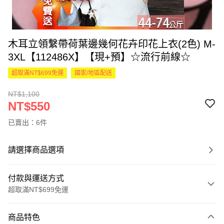
木耳立領繫帶荷葉邊幾何花卉印花上衣(2色) M-
3XL【112486X】【現+預】☆流行前線☆
超取滿NT$699免運
國家/地區配送
NT$1,100
NT$550
已賣出：6件
請選擇商品選項
付款與運送方式
超取滿NT$699免運
付款方式
商品特色
信用卡一次付款