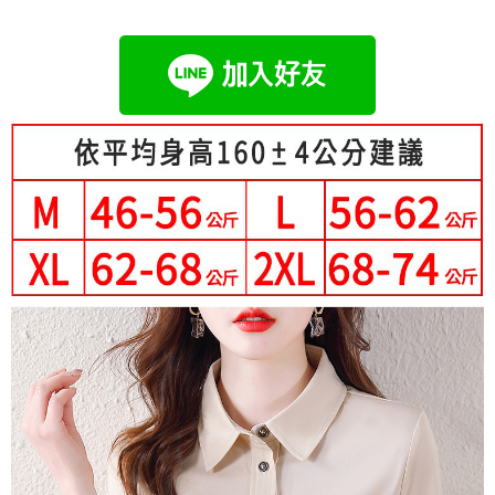
成交易。
Hami Point
AFTEE先享後付是「在收到商品之後才付款」的支付方式。 讓您購物簡單
3.實際核准額度、可分期數及費用金額請依後續交易確認頁面所載為準。
便利好安心！
相關說明
4.訂單成立30分鐘內，如未前往確認交易或遇審核未通過，訂單將自動取
１．簡單：不需註冊會員、不需綁卡、不需儲值。
「Hami Point」為中華電信所提供之點數服務，可於會員專區綁定中華電信
消。如遇「轉專審核」未通過狀況，表示未達大哥付你分期系統評分，恕無
２．便利：只要手機號碼，簡訊認證，即可結帳。
ATM付款
會員帳號後，即可在購物車使用 Hami Point 折抵消費金額 (1點等於1元)。
法說明評估內容。
３．安心：先確認商品／服務後，再付款。
【繳款方式說明】
1.分期款項不併入電信帳單，「大哥付你分期」於每月結算日後寄送繳費提
運送方式
【「AFTEE先享後付」結帳流程】
醒簡訊。
１．於結帳方式選擇「AFTEE先享後付」後，將跳轉至「AFTEE先享後付」
2.透過簡訊連結打開帳單後，可選擇「超商條碼／台灣大直營門市／銀行轉
全家付款取貨
結帳頁面，進行簡訊認證並確認金額後，即可完成結帳。
帳／街口支付／iPASS MONEY」等通路繳費。
２．訂單成立數日內，您將收到繳費通知簡訊。
每筆NT$80，滿NT$699(含以上)免運費
３．收到繳費通知簡訊後14天內，點擊此簡訊中的連結，可透過四大超商／
【注意事項】
ATM／網路銀行／等多元方式進行付款，方視為交易完成。
付款後全家取貨
1.本服務係由「台灣大哥大股份有限公司」（以下簡稱本公司）所提供，讓
※ 請注意：結帳手續完成當下不需立刻繳費，但若您需要取消訂單，請聯絡
用戶於交易時，得透過本服務購買商品或服務，並由商店將買賣／分期付款
每筆NT$80，滿NT$699(含以上)免運費
購買商品的店家。未經商家同意取消之訂單仍視為有效，需透過AFTEE先享
買賣價金債權讓與本公司後，依約使用本公司帳單繳交帳款。
後付繳納相關費用。
2.基於同意付款使用「大哥付你分期」之契約關係目的，商店將以您的個人
萊爾富取貨付款
※ 交易是否成功請以「AFTEE先享後付 」之結帳頁面顯示為準，若有關於
資料（包含姓名、電話或地址）提供予台灣大哥大進項蒐集、處理及利用，
是否繳費成功／繳費後需取消欲退款等相關疑問，請聯繫「AFTEE先享後付
每筆NT$80，滿NT$699(含以上)免運費
由本公司與您本人進行分期帳單所需資料之確認、核對及更正。
客戶支援中心」
https://netprotections.freshdesk.com/support/home
3.完整用戶服務條款，請詳閱以下連結：
https://oppay.tw/userRule
付款後萊爾富取貨
【注意事項】
每筆NT$80，滿NT$699(含以上)免運費
１．透過由恩沛科技股份有限公司提供之「AFTEE先享後付」服務完成之交
易，需依本服務之必要範圍內提供個人資料，並將交易相關給付款項請求債
7-11付款取貨
權轉讓予恩沛科技股份有限公司。
２．關於個人資料處理事宜，請瀏覽以下網址：
每筆NT$80，滿NT$699(含以上)免運費
https://aftee.tw/terms/#terms3