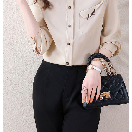
３．未成年的使用者請事先徵得法定代理人或監護人之同意方可使用
付款後7-11取貨
「AFTEE先享後付」，若未經同意申辦者引起之損失，本公司不負相關責
任。
每筆NT$80，滿NT$699(含以上)免運費
４．使用「AFTEE先享後付」時，將依據個別帳號之用戶狀況，依本公司即
時審查核予不同之上限額度；若仍有額度不足之情形，本公司將視審查結果
宅配
請求用戶進行身份認證。
每筆NT$70，滿NT$699(含以上)免運費
５．嚴禁一人註冊多個帳號或使用他人資訊註冊。若發現惡意使用之情形，
恩沛科技股份有限公司將有權停止該用戶之使用額度並採取法律行動。
離島-郵局寄送
每筆NT$90，滿NT$699(含以上)免運費
國家/地區配送
查看運費