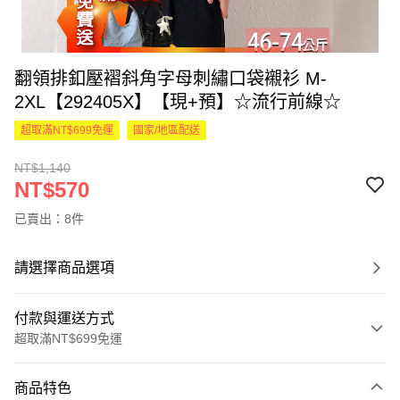
翻領排釦壓褶斜角字母刺繡口袋襯衫 M-
2XL【292405X】【現+預】☆流行前線☆
超取滿NT$699免運
國家/地區配送
NT$1,140
NT$570
已賣出：8件
請選擇商品選項
付款與運送方式
超取滿NT$699免運
付款方式
商品特色
信用卡一次付款