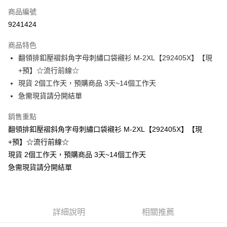
商品編號
超商取貨付款
9241424
LINE Pay
商品特色
Apple Pay
翻領排釦壓褶斜角字母刺繡口袋襯衫 M-2XL【292405X】【現
+預】☆流行前線☆
街口支付
現貨 2個工作天，預購商品 3天~14個工作天
悠遊付
急需現貨請分開結單
Google Pay
銷售重點
翻領排釦壓褶斜角字母刺繡口袋襯衫 M-2XL【292405X】【現
全支付
+預】☆流行前線☆
全盈+PAY
現貨 2個工作天，預購商品 3天~14個工作天
急需現貨請分開結單
大哥付你分期
相關說明
【大哥付你分期使用說明】
AFTEE先享後付
1.本服務由台灣大哥大提供，台灣大哥大用戶可立即使用無須另外申請。
2.付款方式選擇「大哥付你分期」，訂單成立後會自動跳轉到大哥付的交易
相關說明
詳細說明
相關推薦
流程，驗證手機門號後，選擇欲分期的期數、繳款截止日，確認付款後即完
【關於「AFTEE先享後付」】