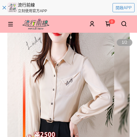
流行前線
開啟APP
立刻使用官方APP
0
1
/
2