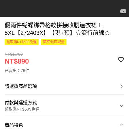
假兩件蝴蝶綁帶格紋拼接收腰連衣裙 L-
5XL【272403X】【現+預】☆流行前線☆
超取滿NT$699免運
國家/地區配送
NT$1,780
NT$890
已賣出：76件
請選擇商品選項
付款與運送方式
超取滿NT$699免運
付款方式
商品特色
信用卡一次付款