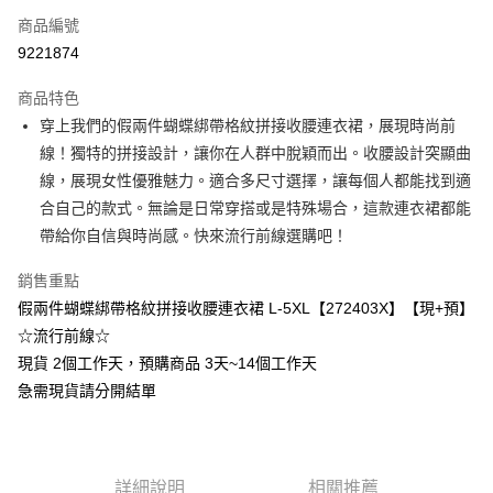
商品編號
超商取貨付款
9221874
LINE Pay
商品特色
Apple Pay
穿上我們的假兩件蝴蝶綁帶格紋拼接收腰連衣裙，展現時尚前
線！獨特的拼接設計，讓你在人群中脫穎而出。收腰設計突顯曲
街口支付
線，展現女性優雅魅力。適合多尺寸選擇，讓每個人都能找到適
悠遊付
合自己的款式。無論是日常穿搭或是特殊場合，這款連衣裙都能
帶給你自信與時尚感。快來流行前線選購吧！
Google Pay
銷售重點
全支付
假兩件蝴蝶綁帶格紋拼接收腰連衣裙 L-5XL【272403X】【現+預】
全盈+PAY
☆流行前線☆
現貨 2個工作天，預購商品 3天~14個工作天
大哥付你分期
急需現貨請分開結單
相關說明
【大哥付你分期使用說明】
AFTEE先享後付
1.本服務由台灣大哥大提供，台灣大哥大用戶可立即使用無須另外申請。
2.付款方式選擇「大哥付你分期」，訂單成立後會自動跳轉到大哥付的交易
相關說明
流程，驗證手機門號後，選擇欲分期的期數、繳款截止日，確認付款後即完
【關於「AFTEE先享後付」】
詳細說明
相關推薦