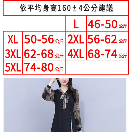
３．未成年的使用者請事先徵得法定代理人或監護人之同意方可使用
宅配
「AFTEE先享後付」，若未經同意申辦者引起之損失，本公司不負相關責
任。
每筆NT$70，滿NT$699(含以上)免運費
４．使用「AFTEE先享後付」時，將依據個別帳號之用戶狀況，依本公司即
時審查核予不同之上限額度；若仍有額度不足之情形，本公司將視審查結果
離島-郵局寄送
請求用戶進行身份認證。
每筆NT$90，滿NT$699(含以上)免運費
５．嚴禁一人註冊多個帳號或使用他人資訊註冊。若發現惡意使用之情形，
恩沛科技股份有限公司將有權停止該用戶之使用額度並採取法律行動。
國家/地區配送
查看運費