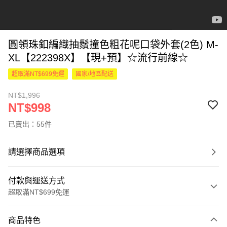
圓領珠釦編織抽鬚撞色粗花呢口袋外套(2色) M-
XL【222398X】【現+預】☆流行前線☆
超取滿NT$699免運
國家/地區配送
NT$1,996
NT$998
已賣出：55件
請選擇商品選項
付款與運送方式
超取滿NT$699免運
付款方式
商品特色
信用卡一次付款