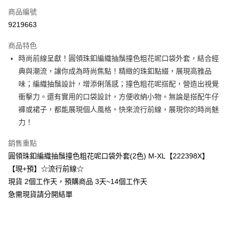
商品編號
超商取貨付款
9219663
LINE Pay
商品特色
Apple Pay
時尚前線呈獻！圓領珠釦編織抽鬚撞色粗花呢口袋外套，結合經
典與潮流，讓你成為時尚焦點！精緻的珠釦點綴，展現高雅品
街口支付
味；編織抽鬚設計，增添俐落感；撞色粗花呢搭配，營造出視覺
悠遊付
衝擊力。還有實用的口袋設計，方便收納小物。無論是搭配牛仔
褲或裙子，都能展現個人風格。快來流行前線，展現你的時尚魅
Google Pay
力！
全支付
銷售重點
全盈+PAY
圓領珠釦編織抽鬚撞色粗花呢口袋外套(2色) M-XL【222398X】
【現+預】☆流行前線☆
大哥付你分期
現貨 2個工作天，預購商品 3天~14個工作天
相關說明
【大哥付你分期使用說明】
急需現貨請分開結單
AFTEE先享後付
1.本服務由台灣大哥大提供，台灣大哥大用戶可立即使用無須另外申請。
2.付款方式選擇「大哥付你分期」，訂單成立後會自動跳轉到大哥付的交易
相關說明
流程，驗證手機門號後，選擇欲分期的期數、繳款截止日，確認付款後即完
【關於「AFTEE先享後付」】