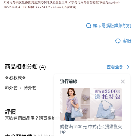
顯示電腦版詳細說明
客服
商品相關分類 (4)
查看全部
🍀春秋款🍀
流行前線
🧥外套
薄外套
評價
喜歡這個商品嗎？購買後給他一個好評吧
購物滿1500元 中式花朵燙鑽髮夾
!💝