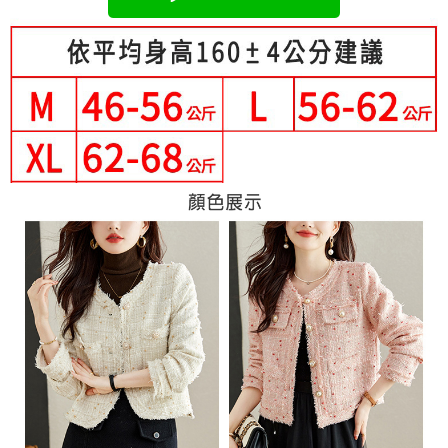
３．未成年的使用者請事先徵得法定代理人或監護人之同意方可使用
宅配
「AFTEE先享後付」，若未經同意申辦者引起之損失，本公司不負相關責
任。
每筆NT$70，滿NT$699(含以上)免運費
４．使用「AFTEE先享後付」時，將依據個別帳號之用戶狀況，依本公司即
時審查核予不同之上限額度；若仍有額度不足之情形，本公司將視審查結果
離島-郵局寄送
請求用戶進行身份認證。
每筆NT$90，滿NT$699(含以上)免運費
５．嚴禁一人註冊多個帳號或使用他人資訊註冊。若發現惡意使用之情形，
恩沛科技股份有限公司將有權停止該用戶之使用額度並採取法律行動。
國家/地區配送
查看運費