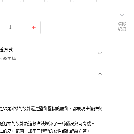
清除
紀錄
送方式
699免運
次付款
付款
無論是V領斜襟的設計還是墬飾壓褶的腰飾，都展現出優雅與
撞色泡泡袖的設計為這款洋裝增添了一絲俏皮與時尚感。
M-3XL的尺寸範圍，讓不同體型的女性都能輕鬆穿著。