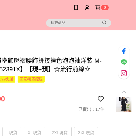
0
襟墬飾壓褶腰飾拼接撞色泡泡袖洋裝 M-
152391X】【現+預】☆流行前線☆
699免運
國家/地區配送
90
已賣出：17件
L現貨
XL現貨
2XL現貨
3XL現貨