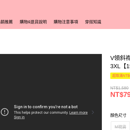
熱銷推薦
購物&退貨說明
購物注意事項
穿搭知識
V領斜
3XL【
超取滿NT$
NT$1,580
NT$7
顏色尺寸
M現貨