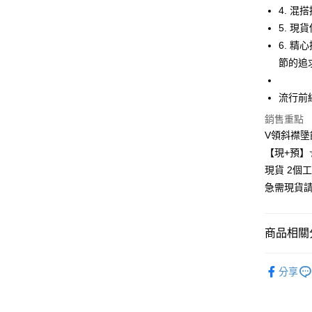
4. 
悠遊付
5. 
Google Pa
6. 
節的追
全支付
全盈+PAY
流行前
大哥付你
銷售重點
相關說明
V領斜襟墬
【大哥付
【現+預】
AFTEE先
1.本服務
現貨 2個
2.付款方
相關說明
流程，驗
急需現貨
【關於「A
Hami Poin
完成交易
AFTEE
3.實際核
便利好安
相關說明
4.訂單成
１．簡單
「Hami
商品相關分
消。如遇
ATM付款
２．便利
信會員帳號後
無法說明
３．安心
元)。
🍀春秋款
【繳款方
分享
1.分期款
【「AFT
👗洋裝/套
運送方式
醒簡訊。
１．於結帳
2.透過簡
付」結帳
👗洋裝/套
全家付款
帳／街口支