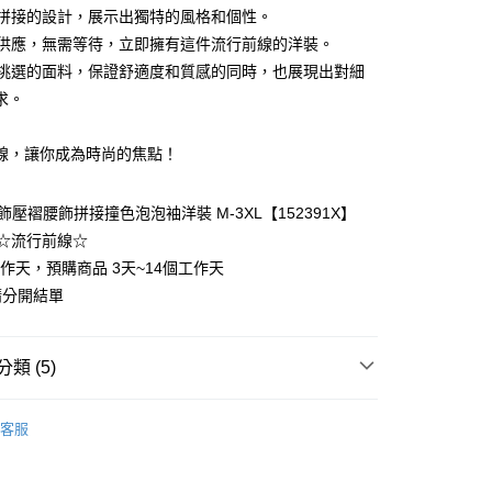
混搭拼接的設計，展示出獨特的風格和個性。
現貨供應，無需等待，立即擁有這件流行前線的洋裝。
y
精心挑選的面料，保證舒適度和質感的同時，也展現出對細
求。
線，讓你成為時尚的焦點！
分期
飾壓褶腰飾拼接撞色泡泡袖洋裝 M-3XL【152391X】
你分期使用說明】
☆流行前線☆
享後付
由台灣大哥大提供，台灣大哥大用戶可立即使用無須另外申請。
工作天，預購商品 3天~14個工作天
式選擇「大哥付你分期」，訂單成立後會自動跳轉到大哥付的交易
證手機門號後，選擇欲分期的期數、繳款截止日，確認付款後即
請分開結單
FTEE先享後付」】
t
。
先享後付是「在收到商品之後才付款」的支付方式。 讓您購物簡單
准額度、可分期數及費用金額請依後續交易確認頁面所載為準。
心！
立30分鐘內，如未前往確認交易或遇審核未通過，訂單將自動取
：不需註冊會員、不需綁卡、不需儲值。
 Point」為中華電信所提供之點數服務，可於會員專區綁定中華電
類 (5)
「轉專審核」未通過狀況，表示未達大哥付你分期系統評分，恕
：只要手機號碼，簡訊認證，即可結帳。
，即可在購物車使用 Hami Point 折抵消費金額 (1點等於1
評估內容。
：先確認商品／服務後，再付款。

式說明】
客服
項不併入電信帳單，「大哥付你分期」於每月結算日後寄送繳費提
EE先享後付」結帳流程】
裝
長袖洋裝
方式選擇「AFTEE先享後付」後，將跳轉至「AFTEE先享後
訊連結打開帳單後，可選擇「超商條碼／台灣大直營門市／銀行轉
頁面，進行簡訊認證並確認金額後，即可完成結帳。
裝
長洋裝
取貨
付／iPASS MONEY」等通路繳費。