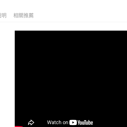
２．訂單
３．收到繳
每筆NT$8
小尺碼女裝(4
【注意事
／ATM／
1.本服務
說明
相關推薦
※ 請注意
中尺碼女裝(5
付款後全
用戶於交
絡購買商品
每筆NT$8
款買賣價
先享後付
2.基於同
※ 交易是
萊爾富取
資料（包
是否繳費成
用，由本
付客戶支
每筆NT$8
3.完整用
【注意事
付款後萊
１．透過由
每筆NT$8
交易，需
求債權轉
7-11付款
２．關於
https://aft
每筆NT$8
３．未成
「AFTE
付款後7-1
任。
每筆NT$8
４．使用「
即時審查
宅配
結果請求
５．嚴禁
每筆NT$7
形，恩沛
動。
離島-郵局