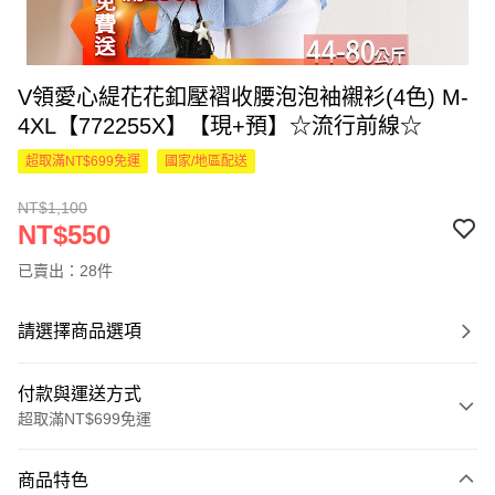
V領愛心緹花花釦壓褶收腰泡泡袖襯衫(4色) M-
4XL【772255X】【現+預】☆流行前線☆
超取滿NT$699免運
國家/地區配送
NT$1,100
NT$550
已賣出：28件
請選擇商品選項
付款與運送方式
超取滿NT$699免運
付款方式
商品特色
信用卡一次付款