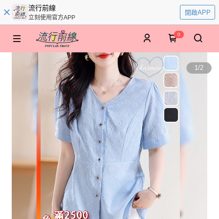
流行前線
開啟APP
立刻使用官方APP
0
1
/
2