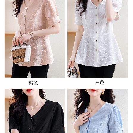
３．未成年的使用者請事先徵得法定代理人或監護人之同意方可使用
宅配
「AFTEE先享後付」，若未經同意申辦者引起之損失，本公司不負相關責
任。
每筆NT$70，滿NT$699(含以上)免運費
４．使用「AFTEE先享後付」時，將依據個別帳號之用戶狀況，依本公司即
時審查核予不同之上限額度；若仍有額度不足之情形，本公司將視審查結果
離島-郵局寄送
請求用戶進行身份認證。
每筆NT$90，滿NT$699(含以上)免運費
５．嚴禁一人註冊多個帳號或使用他人資訊註冊。若發現惡意使用之情形，
恩沛科技股份有限公司將有權停止該用戶之使用額度並採取法律行動。
國家/地區配送
查看運費