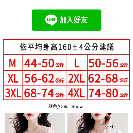
成交易。
Hami Point
AFTEE先享後付是「在收到商品之後才付款」的支付方式。 讓您購物簡單
3.實際核准額度、可分期數及費用金額請依後續交易確認頁面所載為準。
便利好安心！
相關說明
4.訂單成立30分鐘內，如未前往確認交易或遇審核未通過，訂單將自動取
１．簡單：不需註冊會員、不需綁卡、不需儲值。
「Hami Point」為中華電信所提供之點數服務，可於會員專區綁定中華電信
消。如遇「轉專審核」未通過狀況，表示未達大哥付你分期系統評分，恕無
２．便利：只要手機號碼，簡訊認證，即可結帳。
ATM付款
會員帳號後，即可在購物車使用 Hami Point 折抵消費金額 (1點等於1元)。
法說明評估內容。
３．安心：先確認商品／服務後，再付款。
【繳款方式說明】
1.分期款項不併入電信帳單，「大哥付你分期」於每月結算日後寄送繳費提
運送方式
【「AFTEE先享後付」結帳流程】
醒簡訊。
１．於結帳方式選擇「AFTEE先享後付」後，將跳轉至「AFTEE先享後付」
2.透過簡訊連結打開帳單後，可選擇「超商條碼／台灣大直營門市／銀行轉
全家付款取貨
結帳頁面，進行簡訊認證並確認金額後，即可完成結帳。
帳／街口支付／iPASS MONEY」等通路繳費。
２．訂單成立數日內，您將收到繳費通知簡訊。
每筆NT$80，滿NT$699(含以上)免運費
３．收到繳費通知簡訊後14天內，點擊此簡訊中的連結，可透過四大超商／
【注意事項】
ATM／網路銀行／等多元方式進行付款，方視為交易完成。
付款後全家取貨
1.本服務係由「台灣大哥大股份有限公司」（以下簡稱本公司）所提供，讓
※ 請注意：結帳手續完成當下不需立刻繳費，但若您需要取消訂單，請聯絡
用戶於交易時，得透過本服務購買商品或服務，並由商店將買賣／分期付款
每筆NT$80，滿NT$699(含以上)免運費
購買商品的店家。未經商家同意取消之訂單仍視為有效，需透過AFTEE先享
買賣價金債權讓與本公司後，依約使用本公司帳單繳交帳款。
後付繳納相關費用。
2.基於同意付款使用「大哥付你分期」之契約關係目的，商店將以您的個人
付款後萊爾富取貨
※ 交易是否成功請以「AFTEE先享後付 」之結帳頁面顯示為準，若有關於
資料（包含姓名、電話或地址）提供予台灣大哥大進項蒐集、處理及利用，
是否繳費成功／繳費後需取消欲退款等相關疑問，請聯繫「AFTEE先享後付
每筆NT$80，滿NT$699(含以上)免運費
由本公司與您本人進行分期帳單所需資料之確認、核對及更正。
客戶支援中心」
https://netprotections.freshdesk.com/support/home
3.完整用戶服務條款，請詳閱以下連結：
https://oppay.tw/userRule
7-11付款取貨
【注意事項】
每筆NT$80，滿NT$699(含以上)免運費
１．透過由恩沛科技股份有限公司提供之「AFTEE先享後付」服務完成之交
易，需依本服務之必要範圍內提供個人資料，並將交易相關給付款項請求債
付款後7-11取貨
權轉讓予恩沛科技股份有限公司。
２．關於個人資料處理事宜，請瀏覽以下網址：
每筆NT$80，滿NT$699(含以上)免運費
https://aftee.tw/terms/#terms3