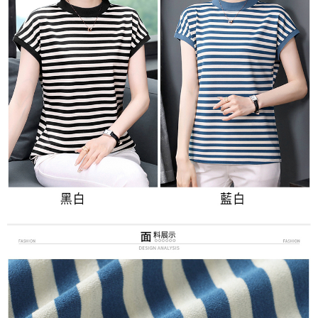
３．未成年的使用者請事先徵得法定代理人或監護人之同意方可使用
付款後7-11取貨
「AFTEE先享後付」，若未經同意申辦者引起之損失，本公司不負相關責
任。
每筆NT$80，滿NT$699(含以上)免運費
４．使用「AFTEE先享後付」時，將依據個別帳號之用戶狀況，依本公司即
時審查核予不同之上限額度；若仍有額度不足之情形，本公司將視審查結果
宅配
請求用戶進行身份認證。
每筆NT$70，滿NT$699(含以上)免運費
５．嚴禁一人註冊多個帳號或使用他人資訊註冊。若發現惡意使用之情形，
恩沛科技股份有限公司將有權停止該用戶之使用額度並採取法律行動。
離島-郵局寄送
每筆NT$90，滿NT$699(含以上)免運費
國家/地區配送
查看運費