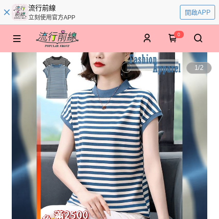
流行前線
開啟APP
立刻使用官方APP
0
1
/
2