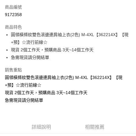
商品編號
超商取貨付款
9172358
LINE Pay
商品特色
Apple Pay
圓領橫條紋雙色滾邊連肩袖上衣(2色) M-4XL【362214X】【現
+預】☆流行前線☆
街口支付
現貨 2個工作天，預購商品 3天~14個工作天
悠遊付
急需現貨請分開結單
Google Pay
銷售重點
圓領橫條紋雙色滾邊連肩袖上衣(2色) M-4XL【362214X】【現
全支付
+預】☆流行前線☆
全盈+PAY
現貨 2個工作天，預購商品 3天~14個工作天
急需現貨請分開結單
大哥付你分期
相關說明
【大哥付你分期使用說明】
AFTEE先享後付
1.本服務由台灣大哥大提供，台灣大哥大用戶可立即使用無須另外申請。
2.付款方式選擇「大哥付你分期」，訂單成立後會自動跳轉到大哥付的交易
相關說明
詳細說明
相關推薦
流程，驗證手機門號後，選擇欲分期的期數、繳款截止日，確認付款後即完
【關於「AFTEE先享後付」】