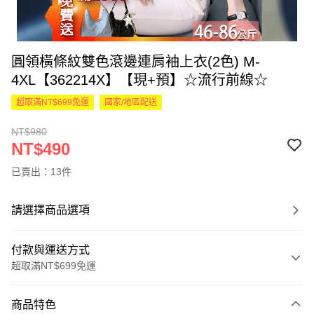
圓領橫條紋雙色滾邊連肩袖上衣(2色) M-
4XL【362214X】【現+預】☆流行前線☆
超取滿NT$699免運
國家/地區配送
NT$980
NT$490
已賣出：13件
請選擇商品選項
付款與運送方式
超取滿NT$699免運
付款方式
商品特色
信用卡一次付款