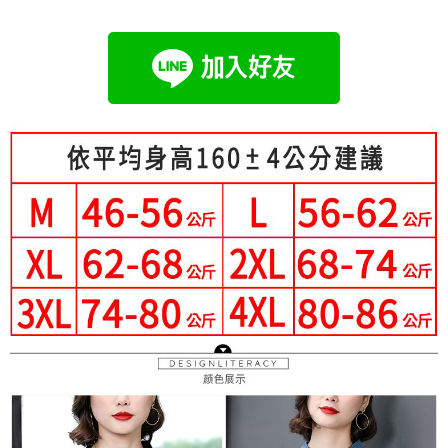
成交易。
Hami Point
AFTEE先享後付是「在收到商品之後才付款」的支付方式。 讓您購物簡單
3.實際核准額度、可分期數及費用金額請依後續交易確認頁面所載為準。
便利好安心！
相關說明
4.訂單成立30分鐘內，如未前往確認交易或遇審核未通過，訂單將自動取
１．簡單：不需註冊會員、不需綁卡、不需儲值。
「Hami Point」為中華電信所提供之點數服務，可於會員專區綁定中華電信
消。如遇「轉專審核」未通過狀況，表示未達大哥付你分期系統評分，恕無
２．便利：只要手機號碼，簡訊認證，即可結帳。
ATM付款
會員帳號後，即可在購物車使用 Hami Point 折抵消費金額 (1點等於1元)。
法說明評估內容。
３．安心：先確認商品／服務後，再付款。
【繳款方式說明】
1.分期款項不併入電信帳單，「大哥付你分期」於每月結算日後寄送繳費提
運送方式
【「AFTEE先享後付」結帳流程】
醒簡訊。
１．於結帳方式選擇「AFTEE先享後付」後，將跳轉至「AFTEE先享後付」
2.透過簡訊連結打開帳單後，可選擇「超商條碼／台灣大直營門市／銀行轉
全家付款取貨
結帳頁面，進行簡訊認證並確認金額後，即可完成結帳。
帳／街口支付／iPASS MONEY」等通路繳費。
２．訂單成立數日內，您將收到繳費通知簡訊。
每筆NT$80，滿NT$699(含以上)免運費
３．收到繳費通知簡訊後14天內，點擊此簡訊中的連結，可透過四大超商／
【注意事項】
ATM／網路銀行／等多元方式進行付款，方視為交易完成。
付款後全家取貨
1.本服務係由「台灣大哥大股份有限公司」（以下簡稱本公司）所提供，讓
※ 請注意：結帳手續完成當下不需立刻繳費，但若您需要取消訂單，請聯絡
用戶於交易時，得透過本服務購買商品或服務，並由商店將買賣／分期付款
每筆NT$80，滿NT$699(含以上)免運費
購買商品的店家。未經商家同意取消之訂單仍視為有效，需透過AFTEE先享
買賣價金債權讓與本公司後，依約使用本公司帳單繳交帳款。
後付繳納相關費用。
2.基於同意付款使用「大哥付你分期」之契約關係目的，商店將以您的個人
萊爾富取貨付款
※ 交易是否成功請以「AFTEE先享後付 」之結帳頁面顯示為準，若有關於
資料（包含姓名、電話或地址）提供予台灣大哥大進項蒐集、處理及利用，
是否繳費成功／繳費後需取消欲退款等相關疑問，請聯繫「AFTEE先享後付
每筆NT$80，滿NT$699(含以上)免運費
由本公司與您本人進行分期帳單所需資料之確認、核對及更正。
客戶支援中心」
https://netprotections.freshdesk.com/support/home
3.完整用戶服務條款，請詳閱以下連結：
https://oppay.tw/userRule
付款後萊爾富取貨
【注意事項】
每筆NT$80，滿NT$699(含以上)免運費
１．透過由恩沛科技股份有限公司提供之「AFTEE先享後付」服務完成之交
易，需依本服務之必要範圍內提供個人資料，並將交易相關給付款項請求債
7-11付款取貨
權轉讓予恩沛科技股份有限公司。
２．關於個人資料處理事宜，請瀏覽以下網址：
每筆NT$80，滿NT$699(含以上)免運費
https://aftee.tw/terms/#terms3