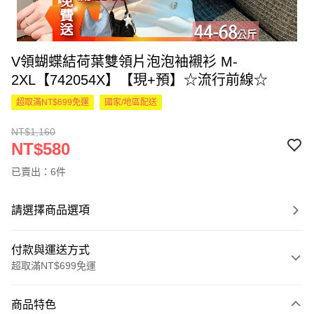
V領蝴蝶結荷葉雙領片泡泡袖襯衫 M-
2XL【742054X】【現+預】☆流行前線☆
超取滿NT$699免運
國家/地區配送
NT$1,160
NT$580
已賣出：6件
請選擇商品選項
付款與運送方式
超取滿NT$699免運
付款方式
商品特色
信用卡一次付款