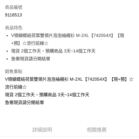
商品編號
超商取貨付款
9118513
LINE Pay
商品特色
Apple Pay
V領蝴蝶結荷葉雙領片泡泡袖襯衫 M-2XL【742054X】【現
+預】☆流行前線☆
街口支付
現貨 2個工作天，預購商品 3天~14個工作天
悠遊付
急需現貨請分開結單
Google Pay
銷售重點
V領蝴蝶結荷葉雙領片泡泡袖襯衫 M-2XL【742054X】【現+預】☆
全支付
流行前線☆
全盈+PAY
現貨 2個工作天，預購商品 3天~14個工作天
急需現貨請分開結單
大哥付你分期
相關說明
【大哥付你分期使用說明】
AFTEE先享後付
1.本服務由台灣大哥大提供，台灣大哥大用戶可立即使用無須另外申請。
2.付款方式選擇「大哥付你分期」，訂單成立後會自動跳轉到大哥付的交易
相關說明
詳細說明
相關推薦
流程，驗證手機門號後，選擇欲分期的期數、繳款截止日，確認付款後即完
【關於「AFTEE先享後付」】