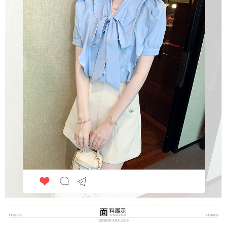
３．未成年的使用者請事先徵得法定代理人或監護人之同意方可使用
付款後7-11取貨
「AFTEE先享後付」，若未經同意申辦者引起之損失，本公司不負相關責
任。
每筆NT$80，滿NT$699(含以上)免運費
４．使用「AFTEE先享後付」時，將依據個別帳號之用戶狀況，依本公司即
時審查核予不同之上限額度；若仍有額度不足之情形，本公司將視審查結果
宅配
請求用戶進行身份認證。
每筆NT$70，滿NT$699(含以上)免運費
５．嚴禁一人註冊多個帳號或使用他人資訊註冊。若發現惡意使用之情形，
恩沛科技股份有限公司將有權停止該用戶之使用額度並採取法律行動。
離島-郵局寄送
每筆NT$90，滿NT$699(含以上)免運費
國家/地區配送
查看運費