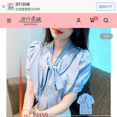
流行前線
開啟APP
立刻使用官方APP
0
1
/
2