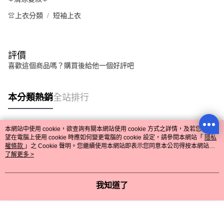
流行前線
👚上衣分類
短袖上衣
評價
喜歡這個商品嗎？購買後給他一個好評吧
購物滿1500元 中式花朵燙鑽髮夾
!💝
本分類熱銷
全站排行
購物滿2500元 星星刺繡托特包 !
💝
😎😎😎😎 666~
---------------------------------
本網站中使用 cookie，欲查詢有關本網站使用 cookie 方式之詳情，及若您不希
LINE綁定好友看優惠資訊！還送
熱門標籤
望在電腦上使用 cookie 時應如何變更電腦的 cookie 設定，請參閱本網站「
隱私
150折價券😍
權條款
」之 Cookie 聲明。您繼續使用本網站即表示您同意本公司得按本網站使
用條款之 Cookie 聲明使用 cookie。
了解更多 >
回覆至 流行前線
我知道了