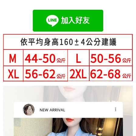
成交易。
Hami Point
AFTEE先享後付是「在收到商品之後才付款」的支付方式。 讓您購物簡單
3.實際核准額度、可分期數及費用金額請依後續交易確認頁面所載為準。
便利好安心！
相關說明
4.訂單成立30分鐘內，如未前往確認交易或遇審核未通過，訂單將自動取
１．簡單：不需註冊會員、不需綁卡、不需儲值。
「Hami Point」為中華電信所提供之點數服務，可於會員專區綁定中華電信
消。如遇「轉專審核」未通過狀況，表示未達大哥付你分期系統評分，恕無
２．便利：只要手機號碼，簡訊認證，即可結帳。
ATM付款
會員帳號後，即可在購物車使用 Hami Point 折抵消費金額 (1點等於1元)。
法說明評估內容。
３．安心：先確認商品／服務後，再付款。
【繳款方式說明】
1.分期款項不併入電信帳單，「大哥付你分期」於每月結算日後寄送繳費提
運送方式
【「AFTEE先享後付」結帳流程】
醒簡訊。
１．於結帳方式選擇「AFTEE先享後付」後，將跳轉至「AFTEE先享後付」
2.透過簡訊連結打開帳單後，可選擇「超商條碼／台灣大直營門市／銀行轉
全家付款取貨
結帳頁面，進行簡訊認證並確認金額後，即可完成結帳。
帳／街口支付／iPASS MONEY」等通路繳費。
２．訂單成立數日內，您將收到繳費通知簡訊。
每筆NT$80，滿NT$699(含以上)免運費
３．收到繳費通知簡訊後14天內，點擊此簡訊中的連結，可透過四大超商／
【注意事項】
ATM／網路銀行／等多元方式進行付款，方視為交易完成。
付款後全家取貨
1.本服務係由「台灣大哥大股份有限公司」（以下簡稱本公司）所提供，讓
※ 請注意：結帳手續完成當下不需立刻繳費，但若您需要取消訂單，請聯絡
用戶於交易時，得透過本服務購買商品或服務，並由商店將買賣／分期付款
每筆NT$80，滿NT$699(含以上)免運費
購買商品的店家。未經商家同意取消之訂單仍視為有效，需透過AFTEE先享
買賣價金債權讓與本公司後，依約使用本公司帳單繳交帳款。
後付繳納相關費用。
2.基於同意付款使用「大哥付你分期」之契約關係目的，商店將以您的個人
萊爾富取貨付款
※ 交易是否成功請以「AFTEE先享後付 」之結帳頁面顯示為準，若有關於
資料（包含姓名、電話或地址）提供予台灣大哥大進項蒐集、處理及利用，
是否繳費成功／繳費後需取消欲退款等相關疑問，請聯繫「AFTEE先享後付
每筆NT$80，滿NT$699(含以上)免運費
由本公司與您本人進行分期帳單所需資料之確認、核對及更正。
客戶支援中心」
https://netprotections.freshdesk.com/support/home
3.完整用戶服務條款，請詳閱以下連結：
https://oppay.tw/userRule
付款後萊爾富取貨
【注意事項】
每筆NT$80，滿NT$699(含以上)免運費
１．透過由恩沛科技股份有限公司提供之「AFTEE先享後付」服務完成之交
易，需依本服務之必要範圍內提供個人資料，並將交易相關給付款項請求債
7-11付款取貨
權轉讓予恩沛科技股份有限公司。
２．關於個人資料處理事宜，請瀏覽以下網址：
每筆NT$80，滿NT$699(含以上)免運費
https://aftee.tw/terms/#terms3