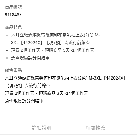
商品編號
超商取貨付款
9118467
LINE Pay
商品特色
Apple Pay
木耳立領蝴蝶繫帶幾何印花喇叭袖上衣(2色) M-
3XL【442024X】【現+預】☆流行前線☆
街口支付
現貨 2個工作天，預購商品 3天~14個工作天
悠遊付
急需現貨請分開結單
Google Pay
銷售重點
木耳立領蝴蝶繫帶幾何印花喇叭袖上衣(2色) M-3XL【442024X】
全支付
【現+預】☆流行前線☆
全盈+PAY
現貨 2個工作天，預購商品 3天~14個工作天
急需現貨請分開結單
大哥付你分期
相關說明
【大哥付你分期使用說明】
AFTEE先享後付
1.本服務由台灣大哥大提供，台灣大哥大用戶可立即使用無須另外申請。
2.付款方式選擇「大哥付你分期」，訂單成立後會自動跳轉到大哥付的交易
相關說明
詳細說明
相關推薦
流程，驗證手機門號後，選擇欲分期的期數、繳款截止日，確認付款後即完
【關於「AFTEE先享後付」】