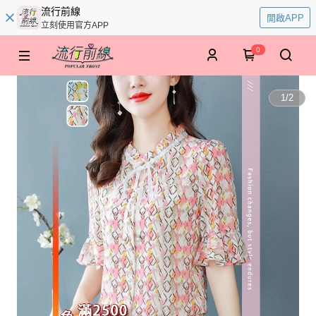
流行前線
開啟APP
立刻使用官方APP
0
1
/
2