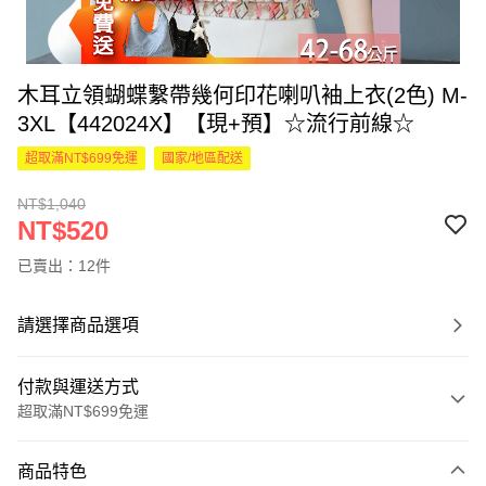
木耳立領蝴蝶繫帶幾何印花喇叭袖上衣(2色) M-
3XL【442024X】【現+預】☆流行前線☆
超取滿NT$699免運
國家/地區配送
NT$1,040
NT$520
已賣出：12件
請選擇商品選項
付款與運送方式
超取滿NT$699免運
付款方式
商品特色
信用卡一次付款