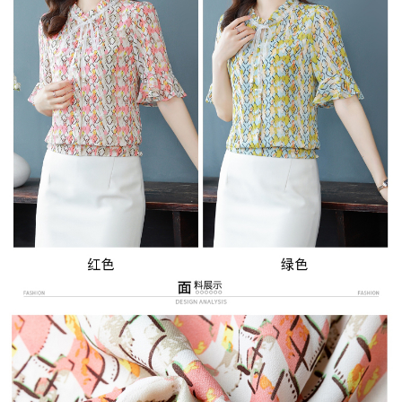
３．未成年的使用者請事先徵得法定代理人或監護人之同意方可使用
宅配
「AFTEE先享後付」，若未經同意申辦者引起之損失，本公司不負相關責
任。
每筆NT$70，滿NT$699(含以上)免運費
４．使用「AFTEE先享後付」時，將依據個別帳號之用戶狀況，依本公司即
時審查核予不同之上限額度；若仍有額度不足之情形，本公司將視審查結果
離島-郵局寄送
請求用戶進行身份認證。
每筆NT$90，滿NT$699(含以上)免運費
５．嚴禁一人註冊多個帳號或使用他人資訊註冊。若發現惡意使用之情形，
恩沛科技股份有限公司將有權停止該用戶之使用額度並採取法律行動。
國家/地區配送
查看運費