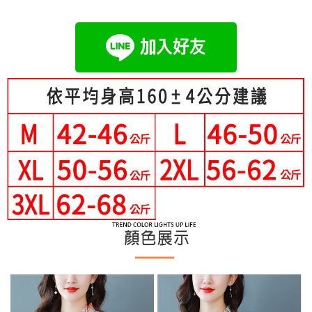
成交易。
Hami Point
AFTEE先享後付是「在收到商品之後才付款」的支付方式。 讓您購物簡單
3.實際核准額度、可分期數及費用金額請依後續交易確認頁面所載為準。
便利好安心！
相關說明
4.訂單成立30分鐘內，如未前往確認交易或遇審核未通過，訂單將自動取
１．簡單：不需註冊會員、不需綁卡、不需儲值。
「Hami Point」為中華電信所提供之點數服務，可於會員專區綁定中華電信
消。如遇「轉專審核」未通過狀況，表示未達大哥付你分期系統評分，恕無
２．便利：只要手機號碼，簡訊認證，即可結帳。
ATM付款
會員帳號後，即可在購物車使用 Hami Point 折抵消費金額 (1點等於1元)。
法說明評估內容。
３．安心：先確認商品／服務後，再付款。
【繳款方式說明】
1.分期款項不併入電信帳單，「大哥付你分期」於每月結算日後寄送繳費提
運送方式
【「AFTEE先享後付」結帳流程】
醒簡訊。
１．於結帳方式選擇「AFTEE先享後付」後，將跳轉至「AFTEE先享後付」
2.透過簡訊連結打開帳單後，可選擇「超商條碼／台灣大直營門市／銀行轉
全家付款取貨
結帳頁面，進行簡訊認證並確認金額後，即可完成結帳。
帳／街口支付／iPASS MONEY」等通路繳費。
２．訂單成立數日內，您將收到繳費通知簡訊。
每筆NT$80，滿NT$699(含以上)免運費
３．收到繳費通知簡訊後14天內，點擊此簡訊中的連結，可透過四大超商／
【注意事項】
ATM／網路銀行／等多元方式進行付款，方視為交易完成。
付款後全家取貨
1.本服務係由「台灣大哥大股份有限公司」（以下簡稱本公司）所提供，讓
※ 請注意：結帳手續完成當下不需立刻繳費，但若您需要取消訂單，請聯絡
用戶於交易時，得透過本服務購買商品或服務，並由商店將買賣／分期付款
每筆NT$80，滿NT$699(含以上)免運費
購買商品的店家。未經商家同意取消之訂單仍視為有效，需透過AFTEE先享
買賣價金債權讓與本公司後，依約使用本公司帳單繳交帳款。
後付繳納相關費用。
2.基於同意付款使用「大哥付你分期」之契約關係目的，商店將以您的個人
付款後萊爾富取貨
※ 交易是否成功請以「AFTEE先享後付 」之結帳頁面顯示為準，若有關於
資料（包含姓名、電話或地址）提供予台灣大哥大進項蒐集、處理及利用，
是否繳費成功／繳費後需取消欲退款等相關疑問，請聯繫「AFTEE先享後付
每筆NT$80，滿NT$699(含以上)免運費
由本公司與您本人進行分期帳單所需資料之確認、核對及更正。
客戶支援中心」
https://netprotections.freshdesk.com/support/home
3.完整用戶服務條款，請詳閱以下連結：
https://oppay.tw/userRule
7-11付款取貨
【注意事項】
每筆NT$80，滿NT$699(含以上)免運費
１．透過由恩沛科技股份有限公司提供之「AFTEE先享後付」服務完成之交
易，需依本服務之必要範圍內提供個人資料，並將交易相關給付款項請求債
付款後7-11取貨
權轉讓予恩沛科技股份有限公司。
２．關於個人資料處理事宜，請瀏覽以下網址：
每筆NT$80，滿NT$699(含以上)免運費
https://aftee.tw/terms/#terms3