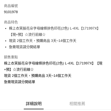
商品編號
超商取貨付款
9101978
LINE Pay
商品特色
Apple Pay
棉上衣笑臉花朵字母線條拚色印花(2色) L-4XL【171997X】
【現+預】☆流行前線☆
街口支付
現貨 2個工作天，預購商品 3天~14個工作天
悠遊付
急需現貨請分開結單
Google Pay
銷售重點
棉上衣笑臉花朵字母線條拚色印花(2色) L-4XL【171997X】【現
全支付
+預】☆流行前線☆
全盈+PAY
現貨 2個工作天，預購商品 3天~14個工作天
急需現貨請分開結單
大哥付你分期
相關說明
【大哥付你分期使用說明】
AFTEE先享後付
1.本服務由台灣大哥大提供，台灣大哥大用戶可立即使用無須另外申請。
2.付款方式選擇「大哥付你分期」，訂單成立後會自動跳轉到大哥付的交易
相關說明
詳細說明
相關推薦
流程，驗證手機門號後，選擇欲分期的期數、繳款截止日，確認付款後即完
【關於「AFTEE先享後付」】