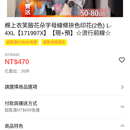
棉上衣笑臉花朵字母線條拚色印花(2色) L-
4XL【171997X】【現+預】☆流行前線☆
超取滿NT$699免運
國家/地區配送
NT$940
NT$470
已賣出：26件
請選擇商品選項
付款與運送方式
超取滿NT$699免運
付款方式
商品特色
信用卡一次付款