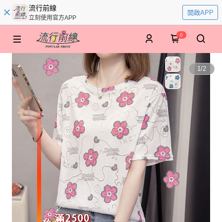
流行前線
開啟APP
立刻使用官方APP
0
1
/
2