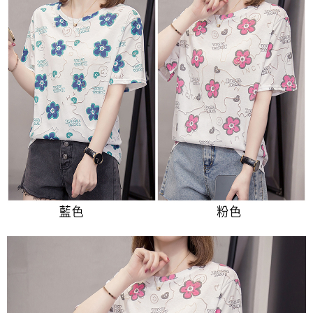
３．未成年的使用者請事先徵得法定代理人或監護人之同意方可使用
宅配
「AFTEE先享後付」，若未經同意申辦者引起之損失，本公司不負相關責
任。
每筆NT$70，滿NT$699(含以上)免運費
４．使用「AFTEE先享後付」時，將依據個別帳號之用戶狀況，依本公司即
時審查核予不同之上限額度；若仍有額度不足之情形，本公司將視審查結果
離島-郵局寄送
請求用戶進行身份認證。
每筆NT$90，滿NT$699(含以上)免運費
５．嚴禁一人註冊多個帳號或使用他人資訊註冊。若發現惡意使用之情形，
恩沛科技股份有限公司將有權停止該用戶之使用額度並採取法律行動。
國家/地區配送
查看運費