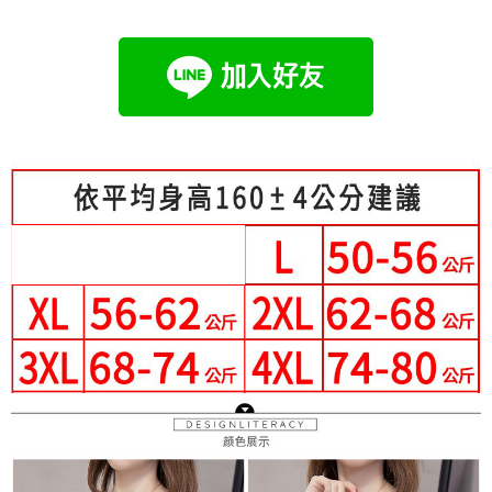
成交易。
Hami Point
AFTEE先享後付是「在收到商品之後才付款」的支付方式。 讓您購物簡單
3.實際核准額度、可分期數及費用金額請依後續交易確認頁面所載為準。
便利好安心！
相關說明
4.訂單成立30分鐘內，如未前往確認交易或遇審核未通過，訂單將自動取
１．簡單：不需註冊會員、不需綁卡、不需儲值。
「Hami Point」為中華電信所提供之點數服務，可於會員專區綁定中華電信
消。如遇「轉專審核」未通過狀況，表示未達大哥付你分期系統評分，恕無
２．便利：只要手機號碼，簡訊認證，即可結帳。
ATM付款
會員帳號後，即可在購物車使用 Hami Point 折抵消費金額 (1點等於1元)。
法說明評估內容。
３．安心：先確認商品／服務後，再付款。
【繳款方式說明】
1.分期款項不併入電信帳單，「大哥付你分期」於每月結算日後寄送繳費提
運送方式
【「AFTEE先享後付」結帳流程】
醒簡訊。
１．於結帳方式選擇「AFTEE先享後付」後，將跳轉至「AFTEE先享後付」
2.透過簡訊連結打開帳單後，可選擇「超商條碼／台灣大直營門市／銀行轉
全家付款取貨
結帳頁面，進行簡訊認證並確認金額後，即可完成結帳。
帳／街口支付／iPASS MONEY」等通路繳費。
２．訂單成立數日內，您將收到繳費通知簡訊。
每筆NT$80，滿NT$699(含以上)免運費
３．收到繳費通知簡訊後14天內，點擊此簡訊中的連結，可透過四大超商／
【注意事項】
ATM／網路銀行／等多元方式進行付款，方視為交易完成。
付款後全家取貨
1.本服務係由「台灣大哥大股份有限公司」（以下簡稱本公司）所提供，讓
※ 請注意：結帳手續完成當下不需立刻繳費，但若您需要取消訂單，請聯絡
用戶於交易時，得透過本服務購買商品或服務，並由商店將買賣／分期付款
每筆NT$80，滿NT$699(含以上)免運費
購買商品的店家。未經商家同意取消之訂單仍視為有效，需透過AFTEE先享
買賣價金債權讓與本公司後，依約使用本公司帳單繳交帳款。
後付繳納相關費用。
2.基於同意付款使用「大哥付你分期」之契約關係目的，商店將以您的個人
付款後萊爾富取貨
※ 交易是否成功請以「AFTEE先享後付 」之結帳頁面顯示為準，若有關於
資料（包含姓名、電話或地址）提供予台灣大哥大進項蒐集、處理及利用，
是否繳費成功／繳費後需取消欲退款等相關疑問，請聯繫「AFTEE先享後付
每筆NT$80，滿NT$699(含以上)免運費
由本公司與您本人進行分期帳單所需資料之確認、核對及更正。
客戶支援中心」
https://netprotections.freshdesk.com/support/home
3.完整用戶服務條款，請詳閱以下連結：
https://oppay.tw/userRule
7-11付款取貨
【注意事項】
每筆NT$80，滿NT$699(含以上)免運費
１．透過由恩沛科技股份有限公司提供之「AFTEE先享後付」服務完成之交
易，需依本服務之必要範圍內提供個人資料，並將交易相關給付款項請求債
付款後7-11取貨
權轉讓予恩沛科技股份有限公司。
２．關於個人資料處理事宜，請瀏覽以下網址：
每筆NT$80，滿NT$699(含以上)免運費
https://aftee.tw/terms/#terms3