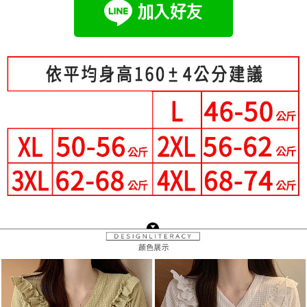
成交易。
Hami Point
AFTEE先享後付是「在收到商品之後才付款」的支付方式。 讓您購物簡單
3.實際核准額度、可分期數及費用金額請依後續交易確認頁面所載為準。
便利好安心！
相關說明
4.訂單成立30分鐘內，如未前往確認交易或遇審核未通過，訂單將自動取
１．簡單：不需註冊會員、不需綁卡、不需儲值。
「Hami Point」為中華電信所提供之點數服務，可於會員專區綁定中華電信
消。如遇「轉專審核」未通過狀況，表示未達大哥付你分期系統評分，恕無
２．便利：只要手機號碼，簡訊認證，即可結帳。
ATM付款
會員帳號後，即可在購物車使用 Hami Point 折抵消費金額 (1點等於1元)。
法說明評估內容。
３．安心：先確認商品／服務後，再付款。
【繳款方式說明】
1.分期款項不併入電信帳單，「大哥付你分期」於每月結算日後寄送繳費提
運送方式
【「AFTEE先享後付」結帳流程】
醒簡訊。
１．於結帳方式選擇「AFTEE先享後付」後，將跳轉至「AFTEE先享後付」
2.透過簡訊連結打開帳單後，可選擇「超商條碼／台灣大直營門市／銀行轉
全家付款取貨
結帳頁面，進行簡訊認證並確認金額後，即可完成結帳。
帳／街口支付／iPASS MONEY」等通路繳費。
２．訂單成立數日內，您將收到繳費通知簡訊。
每筆NT$80，滿NT$699(含以上)免運費
３．收到繳費通知簡訊後14天內，點擊此簡訊中的連結，可透過四大超商／
【注意事項】
ATM／網路銀行／等多元方式進行付款，方視為交易完成。
付款後全家取貨
1.本服務係由「台灣大哥大股份有限公司」（以下簡稱本公司）所提供，讓
※ 請注意：結帳手續完成當下不需立刻繳費，但若您需要取消訂單，請聯絡
用戶於交易時，得透過本服務購買商品或服務，並由商店將買賣／分期付款
每筆NT$80，滿NT$699(含以上)免運費
購買商品的店家。未經商家同意取消之訂單仍視為有效，需透過AFTEE先享
買賣價金債權讓與本公司後，依約使用本公司帳單繳交帳款。
後付繳納相關費用。
2.基於同意付款使用「大哥付你分期」之契約關係目的，商店將以您的個人
萊爾富取貨付款
※ 交易是否成功請以「AFTEE先享後付 」之結帳頁面顯示為準，若有關於
資料（包含姓名、電話或地址）提供予台灣大哥大進項蒐集、處理及利用，
是否繳費成功／繳費後需取消欲退款等相關疑問，請聯繫「AFTEE先享後付
每筆NT$80，滿NT$699(含以上)免運費
由本公司與您本人進行分期帳單所需資料之確認、核對及更正。
客戶支援中心」
https://netprotections.freshdesk.com/support/home
3.完整用戶服務條款，請詳閱以下連結：
https://oppay.tw/userRule
付款後萊爾富取貨
【注意事項】
每筆NT$80，滿NT$699(含以上)免運費
１．透過由恩沛科技股份有限公司提供之「AFTEE先享後付」服務完成之交
易，需依本服務之必要範圍內提供個人資料，並將交易相關給付款項請求債
7-11付款取貨
權轉讓予恩沛科技股份有限公司。
２．關於個人資料處理事宜，請瀏覽以下網址：
每筆NT$80，滿NT$699(含以上)免運費
https://aftee.tw/terms/#terms3