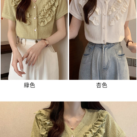
３．未成年的使用者請事先徵得法定代理人或監護人之同意方可使用
付款後7-11取貨
「AFTEE先享後付」，若未經同意申辦者引起之損失，本公司不負相關責
任。
每筆NT$80，滿NT$699(含以上)免運費
４．使用「AFTEE先享後付」時，將依據個別帳號之用戶狀況，依本公司即
時審查核予不同之上限額度；若仍有額度不足之情形，本公司將視審查結果
宅配
請求用戶進行身份認證。
每筆NT$70，滿NT$699(含以上)免運費
５．嚴禁一人註冊多個帳號或使用他人資訊註冊。若發現惡意使用之情形，
恩沛科技股份有限公司將有權停止該用戶之使用額度並採取法律行動。
離島-郵局寄送
每筆NT$90，滿NT$699(含以上)免運費
國家/地區配送
查看運費