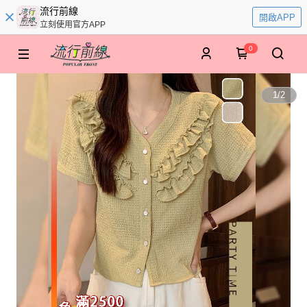
流行前線
開啟APP
立刻使用官方APP
0
1
/
2