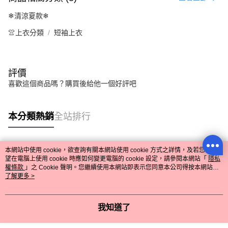
❄清涼夏款❄
👚上衣分類
短袖上衣
流行前線
評價
喜歡這個商品嗎？購買後給他一個好評吧
購物滿1500元 中式花朵燙鑽髮夾
!💝
本分類熱銷
全站排行
購物滿2500元 星星刺繡托特包 !
💝
😎😎😎😎 666~
---------------------------------
本網站中使用 cookie，欲查詢有關本網站使用 cookie 方式之詳情，及若您不希
熱門標籤
LINE綁定好友看優惠資訊！還送
望在電腦上使用 cookie 時應如何變更電腦的 cookie 設定，請參閱本網站「
隱私
150折價券😍
權條款
」之 Cookie 聲明。您繼續使用本網站即表示您同意本公司得按本網站使
用條款之 Cookie 聲明使用 cookie。
了解更多 >
回覆至 流行前線
我知道了