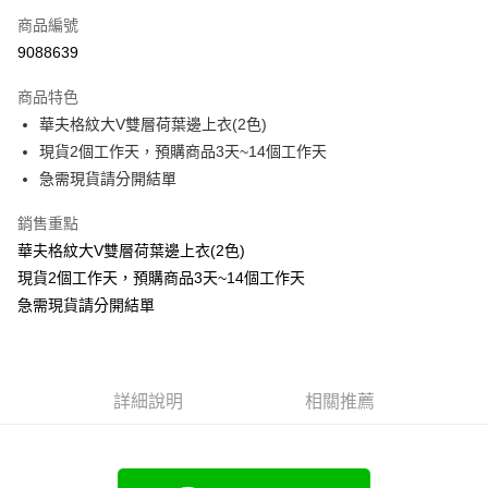
商品編號
超商取貨付款
9088639
LINE Pay
商品特色
Apple Pay
華夫格紋大V雙層荷葉邊上衣(2色)
現貨2個工作天，預購商品3天~14個工作天
街口支付
急需現貨請分開結單
悠遊付
銷售重點
Google Pay
華夫格紋大V雙層荷葉邊上衣(2色)
現貨2個工作天，預購商品3天~14個工作天
全支付
急需現貨請分開結單
全盈+PAY
大哥付你分期
相關說明
詳細說明
相關推薦
【大哥付你分期使用說明】
AFTEE先享後付
1.本服務由台灣大哥大提供，台灣大哥大用戶可立即使用無須另外申請。
2.付款方式選擇「大哥付你分期」，訂單成立後會自動跳轉到大哥付的交易
相關說明
流程，驗證手機門號後，選擇欲分期的期數、繳款截止日，確認付款後即完
【關於「AFTEE先享後付」】