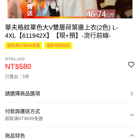
華夫格紋單色大V雙層荷葉邊上衣(2色) L-
4XL【611942X】【現+預】-流行前線-
超取滿NT$699免運
國家/地區配送
NT$1,160
NT$580
已賣出：5件
請選擇商品選項
付款與運送方式
超取滿NT$699免運
付款方式
商品特色
信用卡一次付款