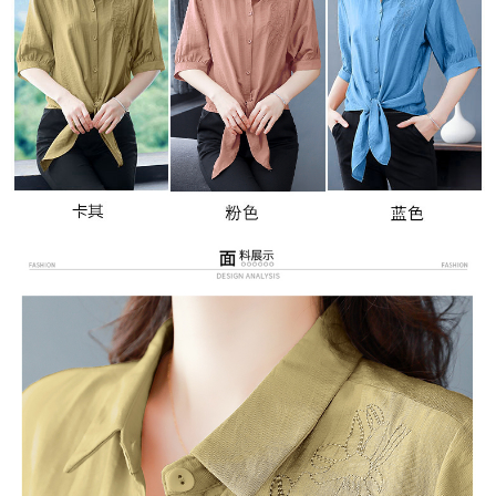
３．未成年的使用者請事先徵得法定代理人或監護人之同意方可使用
宅配
「AFTEE先享後付」，若未經同意申辦者引起之損失，本公司不負相關責
任。
每筆NT$70，滿NT$699(含以上)免運費
４．使用「AFTEE先享後付」時，將依據個別帳號之用戶狀況，依本公司即
時審查核予不同之上限額度；若仍有額度不足之情形，本公司將視審查結果
離島-郵局寄送
請求用戶進行身份認證。
每筆NT$90，滿NT$699(含以上)免運費
５．嚴禁一人註冊多個帳號或使用他人資訊註冊。若發現惡意使用之情形，
恩沛科技股份有限公司將有權停止該用戶之使用額度並採取法律行動。
國家/地區配送
查看運費