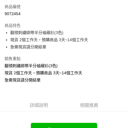
商品編號
超商取貨付款
9072454
LINE Pay
商品特色
Apple Pay
翻領刺繡綁帶半分袖襯衫(3色)
現貨 2個工作天，預購商品 3天~14個工作天
街口支付
急需現貨請分開結單
悠遊付
銷售重點
Google Pay
翻領刺繡綁帶半分袖襯衫(3色)
現貨 2個工作天，預購商品 3天~14個工作天
全支付
急需現貨請分開結單
全盈+PAY
大哥付你分期
相關說明
詳細說明
相關推薦
【大哥付你分期使用說明】
AFTEE先享後付
1.本服務由台灣大哥大提供，台灣大哥大用戶可立即使用無須另外申請。
2.付款方式選擇「大哥付你分期」，訂單成立後會自動跳轉到大哥付的交易
相關說明
流程，驗證手機門號後，選擇欲分期的期數、繳款截止日，確認付款後即完
【關於「AFTEE先享後付」】