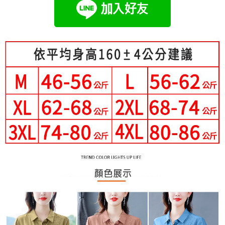
成交易。
Hami Point
AFTEE先享後付是「在收到商品之後才付款」的支付方式。 讓您購物簡單
3.實際核准額度、可分期數及費用金額請依後續交易確認頁面所載為準。
便利好安心！
相關說明
4.訂單成立30分鐘內，如未前往確認交易或遇審核未通過，訂單將自動取
１．簡單：不需註冊會員、不需綁卡、不需儲值。
「Hami Point」為中華電信所提供之點數服務，可於會員專區綁定中華電信
消。如遇「轉專審核」未通過狀況，表示未達大哥付你分期系統評分，恕無
２．便利：只要手機號碼，簡訊認證，即可結帳。
ATM付款
會員帳號後，即可在購物車使用 Hami Point 折抵消費金額 (1點等於1元)。
法說明評估內容。
３．安心：先確認商品／服務後，再付款。
【繳款方式說明】
1.分期款項不併入電信帳單，「大哥付你分期」於每月結算日後寄送繳費提
運送方式
【「AFTEE先享後付」結帳流程】
醒簡訊。
１．於結帳方式選擇「AFTEE先享後付」後，將跳轉至「AFTEE先享後付」
2.透過簡訊連結打開帳單後，可選擇「超商條碼／台灣大直營門市／銀行轉
全家付款取貨
結帳頁面，進行簡訊認證並確認金額後，即可完成結帳。
帳／街口支付／iPASS MONEY」等通路繳費。
２．訂單成立數日內，您將收到繳費通知簡訊。
每筆NT$80，滿NT$699(含以上)免運費
３．收到繳費通知簡訊後14天內，點擊此簡訊中的連結，可透過四大超商／
【注意事項】
ATM／網路銀行／等多元方式進行付款，方視為交易完成。
付款後全家取貨
1.本服務係由「台灣大哥大股份有限公司」（以下簡稱本公司）所提供，讓
※ 請注意：結帳手續完成當下不需立刻繳費，但若您需要取消訂單，請聯絡
用戶於交易時，得透過本服務購買商品或服務，並由商店將買賣／分期付款
每筆NT$80，滿NT$699(含以上)免運費
購買商品的店家。未經商家同意取消之訂單仍視為有效，需透過AFTEE先享
買賣價金債權讓與本公司後，依約使用本公司帳單繳交帳款。
後付繳納相關費用。
2.基於同意付款使用「大哥付你分期」之契約關係目的，商店將以您的個人
付款後萊爾富取貨
※ 交易是否成功請以「AFTEE先享後付 」之結帳頁面顯示為準，若有關於
資料（包含姓名、電話或地址）提供予台灣大哥大進項蒐集、處理及利用，
是否繳費成功／繳費後需取消欲退款等相關疑問，請聯繫「AFTEE先享後付
每筆NT$80，滿NT$699(含以上)免運費
由本公司與您本人進行分期帳單所需資料之確認、核對及更正。
客戶支援中心」
https://netprotections.freshdesk.com/support/home
3.完整用戶服務條款，請詳閱以下連結：
https://oppay.tw/userRule
7-11付款取貨
【注意事項】
每筆NT$80，滿NT$699(含以上)免運費
１．透過由恩沛科技股份有限公司提供之「AFTEE先享後付」服務完成之交
易，需依本服務之必要範圍內提供個人資料，並將交易相關給付款項請求債
付款後7-11取貨
權轉讓予恩沛科技股份有限公司。
２．關於個人資料處理事宜，請瀏覽以下網址：
每筆NT$80，滿NT$699(含以上)免運費
https://aftee.tw/terms/#terms3