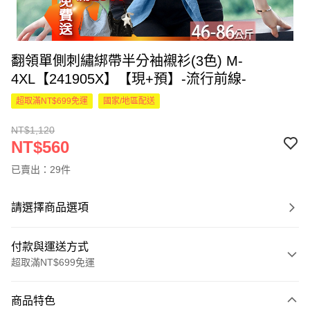
翻領單側刺繡綁帶半分袖襯衫(3色) M-
4XL【241905X】【現+預】-流行前線-
超取滿NT$699免運
國家/地區配送
NT$1,120
NT$560
已賣出：29件
請選擇商品選項
付款與運送方式
超取滿NT$699免運
付款方式
商品特色
信用卡一次付款