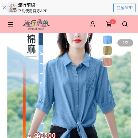
流行前線
開啟APP
立刻使用官方APP
0
1
/
2