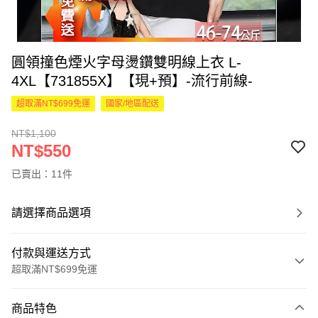
圓領撞色煙火字母燙鑽雙明線上衣 L-
4XL【731855X】【現+預】-流行前線-
超取滿NT$699免運
國家/地區配送
NT$1,100
NT$550
已賣出：11件
請選擇商品選項
付款與運送方式
超取滿NT$699免運
付款方式
商品特色
信用卡一次付款