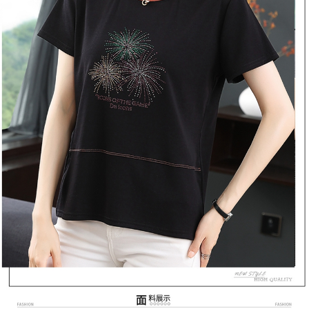
３．未成年的使用者請事先徵得法定代理人或監護人之同意方可使用
宅配
「AFTEE先享後付」，若未經同意申辦者引起之損失，本公司不負相關責
任。
每筆NT$70，滿NT$699(含以上)免運費
４．使用「AFTEE先享後付」時，將依據個別帳號之用戶狀況，依本公司即
時審查核予不同之上限額度；若仍有額度不足之情形，本公司將視審查結果
離島-郵局寄送
請求用戶進行身份認證。
每筆NT$90，滿NT$699(含以上)免運費
５．嚴禁一人註冊多個帳號或使用他人資訊註冊。若發現惡意使用之情形，
恩沛科技股份有限公司將有權停止該用戶之使用額度並採取法律行動。
國家/地區配送
查看運費