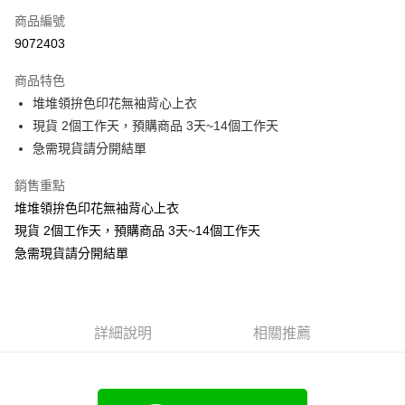
商品編號
超商取貨付款
9072403
LINE Pay
商品特色
Apple Pay
堆堆領拚色印花無袖背心上衣
現貨 2個工作天，預購商品 3天~14個工作天
街口支付
急需現貨請分開結單
悠遊付
銷售重點
Google Pay
堆堆領拚色印花無袖背心上衣
現貨 2個工作天，預購商品 3天~14個工作天
全支付
急需現貨請分開結單
全盈+PAY
大哥付你分期
相關說明
詳細說明
相關推薦
【大哥付你分期使用說明】
AFTEE先享後付
1.本服務由台灣大哥大提供，台灣大哥大用戶可立即使用無須另外申請。
2.付款方式選擇「大哥付你分期」，訂單成立後會自動跳轉到大哥付的交易
相關說明
流程，驗證手機門號後，選擇欲分期的期數、繳款截止日，確認付款後即完
【關於「AFTEE先享後付」】