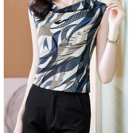
３．未成年的使用者請事先徵得法定代理人或監護人之同意方可使用
宅配
「AFTEE先享後付」，若未經同意申辦者引起之損失，本公司不負相關責
任。
每筆NT$70，滿NT$699(含以上)免運費
４．使用「AFTEE先享後付」時，將依據個別帳號之用戶狀況，依本公司即
時審查核予不同之上限額度；若仍有額度不足之情形，本公司將視審查結果
離島-郵局寄送
請求用戶進行身份認證。
每筆NT$90，滿NT$699(含以上)免運費
５．嚴禁一人註冊多個帳號或使用他人資訊註冊。若發現惡意使用之情形，
恩沛科技股份有限公司將有權停止該用戶之使用額度並採取法律行動。
國家/地區配送
查看運費