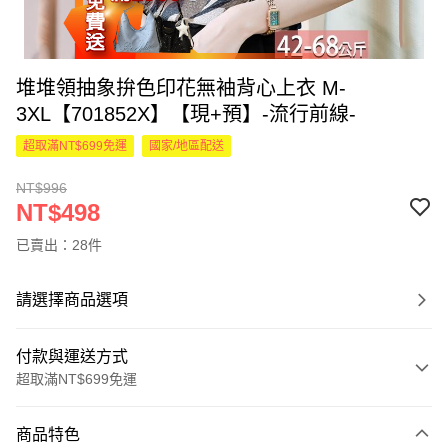
堆堆領抽象拚色印花無袖背心上衣 M-
3XL【701852X】【現+預】-流行前線-
超取滿NT$699免運
國家/地區配送
NT$996
NT$498
已賣出：28件
請選擇商品選項
付款與運送方式
超取滿NT$699免運
付款方式
商品特色
信用卡一次付款