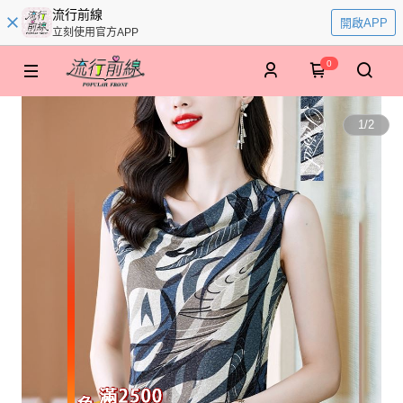
流行前線
開啟APP
立刻使用官方APP
0
1
/
2