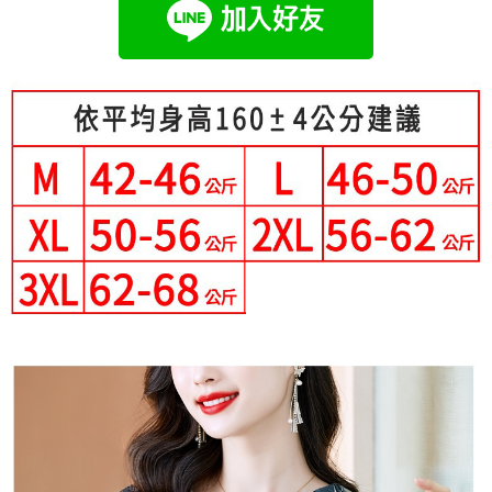
成交易。
Hami Point
AFTEE先享後付是「在收到商品之後才付款」的支付方式。 讓您購物簡單
3.實際核准額度、可分期數及費用金額請依後續交易確認頁面所載為準。
便利好安心！
相關說明
4.訂單成立30分鐘內，如未前往確認交易或遇審核未通過，訂單將自動取
１．簡單：不需註冊會員、不需綁卡、不需儲值。
「Hami Point」為中華電信所提供之點數服務，可於會員專區綁定中華電信
消。如遇「轉專審核」未通過狀況，表示未達大哥付你分期系統評分，恕無
２．便利：只要手機號碼，簡訊認證，即可結帳。
ATM付款
會員帳號後，即可在購物車使用 Hami Point 折抵消費金額 (1點等於1元)。
法說明評估內容。
３．安心：先確認商品／服務後，再付款。
【繳款方式說明】
1.分期款項不併入電信帳單，「大哥付你分期」於每月結算日後寄送繳費提
運送方式
【「AFTEE先享後付」結帳流程】
醒簡訊。
１．於結帳方式選擇「AFTEE先享後付」後，將跳轉至「AFTEE先享後付」
2.透過簡訊連結打開帳單後，可選擇「超商條碼／台灣大直營門市／銀行轉
全家付款取貨
結帳頁面，進行簡訊認證並確認金額後，即可完成結帳。
帳／街口支付／iPASS MONEY」等通路繳費。
２．訂單成立數日內，您將收到繳費通知簡訊。
每筆NT$80，滿NT$699(含以上)免運費
３．收到繳費通知簡訊後14天內，點擊此簡訊中的連結，可透過四大超商／
【注意事項】
ATM／網路銀行／等多元方式進行付款，方視為交易完成。
付款後全家取貨
1.本服務係由「台灣大哥大股份有限公司」（以下簡稱本公司）所提供，讓
※ 請注意：結帳手續完成當下不需立刻繳費，但若您需要取消訂單，請聯絡
用戶於交易時，得透過本服務購買商品或服務，並由商店將買賣／分期付款
每筆NT$80，滿NT$699(含以上)免運費
購買商品的店家。未經商家同意取消之訂單仍視為有效，需透過AFTEE先享
買賣價金債權讓與本公司後，依約使用本公司帳單繳交帳款。
後付繳納相關費用。
2.基於同意付款使用「大哥付你分期」之契約關係目的，商店將以您的個人
付款後萊爾富取貨
※ 交易是否成功請以「AFTEE先享後付 」之結帳頁面顯示為準，若有關於
資料（包含姓名、電話或地址）提供予台灣大哥大進項蒐集、處理及利用，
是否繳費成功／繳費後需取消欲退款等相關疑問，請聯繫「AFTEE先享後付
每筆NT$80，滿NT$699(含以上)免運費
由本公司與您本人進行分期帳單所需資料之確認、核對及更正。
客戶支援中心」
https://netprotections.freshdesk.com/support/home
3.完整用戶服務條款，請詳閱以下連結：
https://oppay.tw/userRule
7-11付款取貨
【注意事項】
每筆NT$80，滿NT$699(含以上)免運費
１．透過由恩沛科技股份有限公司提供之「AFTEE先享後付」服務完成之交
易，需依本服務之必要範圍內提供個人資料，並將交易相關給付款項請求債
付款後7-11取貨
權轉讓予恩沛科技股份有限公司。
２．關於個人資料處理事宜，請瀏覽以下網址：
每筆NT$80，滿NT$699(含以上)免運費
https://aftee.tw/terms/#terms3