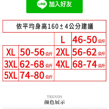
成交易。
Hami Point
AFTEE先享後付是「在收到商品之後才付款」的支付方式。 讓您購物簡單
3.實際核准額度、可分期數及費用金額請依後續交易確認頁面所載為準。
便利好安心！
相關說明
4.訂單成立30分鐘內，如未前往確認交易或遇審核未通過，訂單將自動取
１．簡單：不需註冊會員、不需綁卡、不需儲值。
「Hami Point」為中華電信所提供之點數服務，可於會員專區綁定中華電信
消。如遇「轉專審核」未通過狀況，表示未達大哥付你分期系統評分，恕無
２．便利：只要手機號碼，簡訊認證，即可結帳。
ATM付款
會員帳號後，即可在購物車使用 Hami Point 折抵消費金額 (1點等於1元)。
法說明評估內容。
３．安心：先確認商品／服務後，再付款。
【繳款方式說明】
1.分期款項不併入電信帳單，「大哥付你分期」於每月結算日後寄送繳費提
運送方式
【「AFTEE先享後付」結帳流程】
醒簡訊。
１．於結帳方式選擇「AFTEE先享後付」後，將跳轉至「AFTEE先享後付」
2.透過簡訊連結打開帳單後，可選擇「超商條碼／台灣大直營門市／銀行轉
全家付款取貨
結帳頁面，進行簡訊認證並確認金額後，即可完成結帳。
帳／街口支付／iPASS MONEY」等通路繳費。
２．訂單成立數日內，您將收到繳費通知簡訊。
每筆NT$80，滿NT$699(含以上)免運費
３．收到繳費通知簡訊後14天內，點擊此簡訊中的連結，可透過四大超商／
【注意事項】
ATM／網路銀行／等多元方式進行付款，方視為交易完成。
付款後全家取貨
1.本服務係由「台灣大哥大股份有限公司」（以下簡稱本公司）所提供，讓
※ 請注意：結帳手續完成當下不需立刻繳費，但若您需要取消訂單，請聯絡
用戶於交易時，得透過本服務購買商品或服務，並由商店將買賣／分期付款
每筆NT$80，滿NT$699(含以上)免運費
購買商品的店家。未經商家同意取消之訂單仍視為有效，需透過AFTEE先享
買賣價金債權讓與本公司後，依約使用本公司帳單繳交帳款。
後付繳納相關費用。
2.基於同意付款使用「大哥付你分期」之契約關係目的，商店將以您的個人
付款後萊爾富取貨
※ 交易是否成功請以「AFTEE先享後付 」之結帳頁面顯示為準，若有關於
資料（包含姓名、電話或地址）提供予台灣大哥大進項蒐集、處理及利用，
是否繳費成功／繳費後需取消欲退款等相關疑問，請聯繫「AFTEE先享後付
每筆NT$80，滿NT$699(含以上)免運費
由本公司與您本人進行分期帳單所需資料之確認、核對及更正。
客戶支援中心」
https://netprotections.freshdesk.com/support/home
3.完整用戶服務條款，請詳閱以下連結：
https://oppay.tw/userRule
7-11付款取貨
【注意事項】
每筆NT$80，滿NT$699(含以上)免運費
１．透過由恩沛科技股份有限公司提供之「AFTEE先享後付」服務完成之交
易，需依本服務之必要範圍內提供個人資料，並將交易相關給付款項請求債
付款後7-11取貨
權轉讓予恩沛科技股份有限公司。
２．關於個人資料處理事宜，請瀏覽以下網址：
每筆NT$80，滿NT$699(含以上)免運費
https://aftee.tw/terms/#terms3