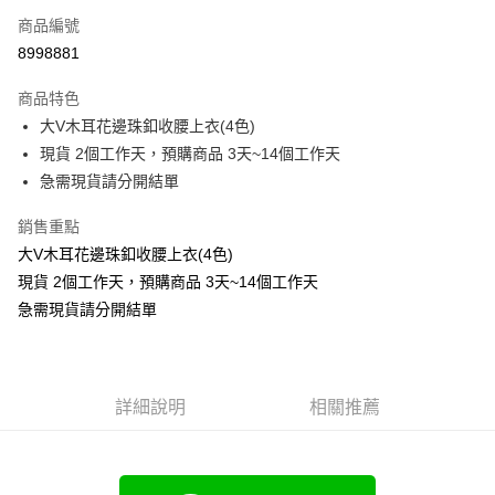
商品編號
超商取貨付款
8998881
LINE Pay
商品特色
Apple Pay
大V木耳花邊珠釦收腰上衣(4色)
現貨 2個工作天，預購商品 3天~14個工作天
街口支付
急需現貨請分開結單
悠遊付
銷售重點
Google Pay
大V木耳花邊珠釦收腰上衣(4色)
現貨 2個工作天，預購商品 3天~14個工作天
全支付
急需現貨請分開結單
全盈+PAY
大哥付你分期
相關說明
詳細說明
相關推薦
【大哥付你分期使用說明】
AFTEE先享後付
1.本服務由台灣大哥大提供，台灣大哥大用戶可立即使用無須另外申請。
2.付款方式選擇「大哥付你分期」，訂單成立後會自動跳轉到大哥付的交易
相關說明
流程，驗證手機門號後，選擇欲分期的期數、繳款截止日，確認付款後即完
【關於「AFTEE先享後付」】