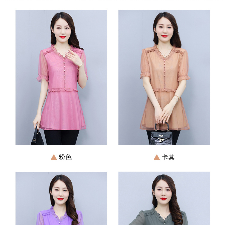
３．未成年的使用者請事先徵得法定代理人或監護人之同意方可使用
宅配
「AFTEE先享後付」，若未經同意申辦者引起之損失，本公司不負相關責
任。
每筆NT$70，滿NT$699(含以上)免運費
４．使用「AFTEE先享後付」時，將依據個別帳號之用戶狀況，依本公司即
時審查核予不同之上限額度；若仍有額度不足之情形，本公司將視審查結果
離島-郵局寄送
請求用戶進行身份認證。
每筆NT$90，滿NT$699(含以上)免運費
５．嚴禁一人註冊多個帳號或使用他人資訊註冊。若發現惡意使用之情形，
恩沛科技股份有限公司將有權停止該用戶之使用額度並採取法律行動。
國家/地區配送
查看運費