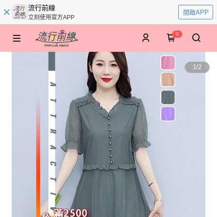
流行前線
開啟APP
立刻使用官方APP
0
1
/
2