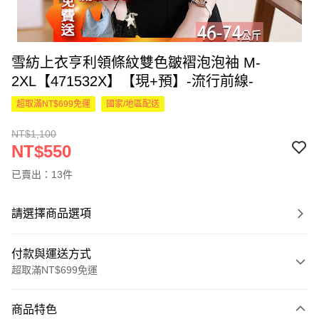
雪紡上衣亨利領條紋雙色皺褶泡泡袖 M-
2XL【471532X】【現+預】-流行前線-
超取滿NT$699免運
國家/地區配送
NT$1,100
NT$550
已賣出：13件
請選擇商品選項
付款與運送方式
超取滿NT$699免運
付款方式
商品特色
信用卡一次付款