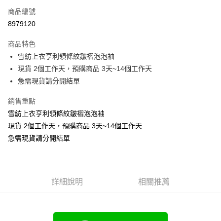
商品編號
超商取貨付款
8979120
LINE Pay
商品特色
Apple Pay
雪紡上衣亨利領條紋皺褶泡泡袖
現貨 2個工作天，預購商品 3天~14個工作天
街口支付
急需現貨請分開結單
悠遊付
銷售重點
Google Pay
雪紡上衣亨利領條紋皺褶泡泡袖
現貨 2個工作天，預購商品 3天~14個工作天
全支付
急需現貨請分開結單
全盈+PAY
大哥付你分期
相關說明
詳細說明
相關推薦
【大哥付你分期使用說明】
AFTEE先享後付
1.本服務由台灣大哥大提供，台灣大哥大用戶可立即使用無須另外申請。
2.付款方式選擇「大哥付你分期」，訂單成立後會自動跳轉到大哥付的交易
相關說明
流程，驗證手機門號後，選擇欲分期的期數、繳款截止日，確認付款後即完
【關於「AFTEE先享後付」】