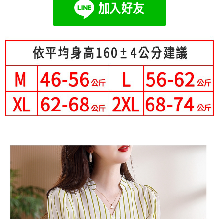
成交易。
Hami Point
AFTEE先享後付是「在收到商品之後才付款」的支付方式。 讓您購物簡單
3.實際核准額度、可分期數及費用金額請依後續交易確認頁面所載為準。
便利好安心！
相關說明
4.訂單成立30分鐘內，如未前往確認交易或遇審核未通過，訂單將自動取
１．簡單：不需註冊會員、不需綁卡、不需儲值。
「Hami Point」為中華電信所提供之點數服務，可於會員專區綁定中華電信
消。如遇「轉專審核」未通過狀況，表示未達大哥付你分期系統評分，恕無
２．便利：只要手機號碼，簡訊認證，即可結帳。
ATM付款
會員帳號後，即可在購物車使用 Hami Point 折抵消費金額 (1點等於1元)。
法說明評估內容。
３．安心：先確認商品／服務後，再付款。
【繳款方式說明】
1.分期款項不併入電信帳單，「大哥付你分期」於每月結算日後寄送繳費提
運送方式
【「AFTEE先享後付」結帳流程】
醒簡訊。
１．於結帳方式選擇「AFTEE先享後付」後，將跳轉至「AFTEE先享後付」
2.透過簡訊連結打開帳單後，可選擇「超商條碼／台灣大直營門市／銀行轉
全家付款取貨
結帳頁面，進行簡訊認證並確認金額後，即可完成結帳。
帳／街口支付／iPASS MONEY」等通路繳費。
２．訂單成立數日內，您將收到繳費通知簡訊。
每筆NT$80，滿NT$699(含以上)免運費
３．收到繳費通知簡訊後14天內，點擊此簡訊中的連結，可透過四大超商／
【注意事項】
ATM／網路銀行／等多元方式進行付款，方視為交易完成。
付款後全家取貨
1.本服務係由「台灣大哥大股份有限公司」（以下簡稱本公司）所提供，讓
※ 請注意：結帳手續完成當下不需立刻繳費，但若您需要取消訂單，請聯絡
用戶於交易時，得透過本服務購買商品或服務，並由商店將買賣／分期付款
每筆NT$80，滿NT$699(含以上)免運費
購買商品的店家。未經商家同意取消之訂單仍視為有效，需透過AFTEE先享
買賣價金債權讓與本公司後，依約使用本公司帳單繳交帳款。
後付繳納相關費用。
2.基於同意付款使用「大哥付你分期」之契約關係目的，商店將以您的個人
付款後萊爾富取貨
※ 交易是否成功請以「AFTEE先享後付 」之結帳頁面顯示為準，若有關於
資料（包含姓名、電話或地址）提供予台灣大哥大進項蒐集、處理及利用，
是否繳費成功／繳費後需取消欲退款等相關疑問，請聯繫「AFTEE先享後付
每筆NT$80，滿NT$699(含以上)免運費
由本公司與您本人進行分期帳單所需資料之確認、核對及更正。
客戶支援中心」
https://netprotections.freshdesk.com/support/home
3.完整用戶服務條款，請詳閱以下連結：
https://oppay.tw/userRule
7-11付款取貨
【注意事項】
每筆NT$80，滿NT$699(含以上)免運費
１．透過由恩沛科技股份有限公司提供之「AFTEE先享後付」服務完成之交
易，需依本服務之必要範圍內提供個人資料，並將交易相關給付款項請求債
付款後7-11取貨
權轉讓予恩沛科技股份有限公司。
２．關於個人資料處理事宜，請瀏覽以下網址：
每筆NT$80，滿NT$699(含以上)免運費
https://aftee.tw/terms/#terms3