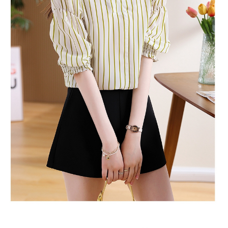
３．未成年的使用者請事先徵得法定代理人或監護人之同意方可使用
宅配
「AFTEE先享後付」，若未經同意申辦者引起之損失，本公司不負相關責
任。
每筆NT$70，滿NT$699(含以上)免運費
４．使用「AFTEE先享後付」時，將依據個別帳號之用戶狀況，依本公司即
時審查核予不同之上限額度；若仍有額度不足之情形，本公司將視審查結果
離島-郵局寄送
請求用戶進行身份認證。
每筆NT$90，滿NT$699(含以上)免運費
５．嚴禁一人註冊多個帳號或使用他人資訊註冊。若發現惡意使用之情形，
恩沛科技股份有限公司將有權停止該用戶之使用額度並採取法律行動。
國家/地區配送
查看運費