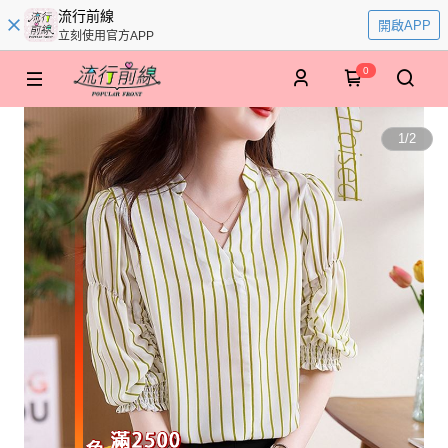
流行前線
開啟APP
立刻使用官方APP
0
1
/
2