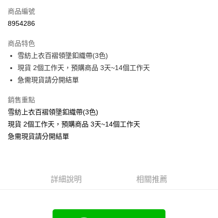
商品編號
超商取貨付款
8954286
LINE Pay
商品特色
Apple Pay
雪紡上衣百褶領墬釦織帶(3色)
現貨 2個工作天，預購商品 3天~14個工作天
街口支付
急需現貨請分開結單
悠遊付
銷售重點
Google Pay
雪紡上衣百褶領墬釦織帶(3色)
現貨 2個工作天，預購商品 3天~14個工作天
全支付
急需現貨請分開結單
全盈+PAY
大哥付你分期
相關說明
詳細說明
相關推薦
【大哥付你分期使用說明】
AFTEE先享後付
1.本服務由台灣大哥大提供，台灣大哥大用戶可立即使用無須另外申請。
2.付款方式選擇「大哥付你分期」，訂單成立後會自動跳轉到大哥付的交易
相關說明
流程，驗證手機門號後，選擇欲分期的期數、繳款截止日，確認付款後即完
【關於「AFTEE先享後付」】