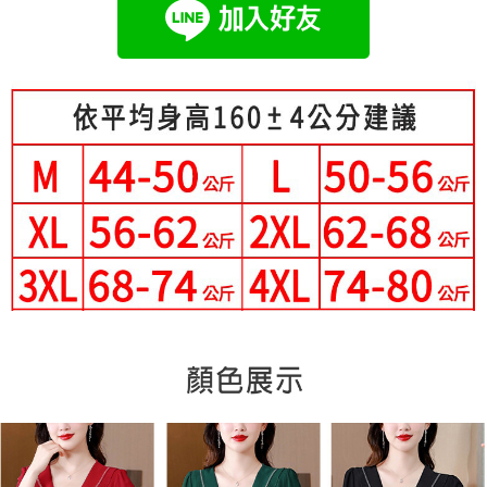
成交易。
Hami Point
AFTEE先享後付是「在收到商品之後才付款」的支付方式。 讓您購物簡單
3.實際核准額度、可分期數及費用金額請依後續交易確認頁面所載為準。
便利好安心！
相關說明
4.訂單成立30分鐘內，如未前往確認交易或遇審核未通過，訂單將自動取
１．簡單：不需註冊會員、不需綁卡、不需儲值。
「Hami Point」為中華電信所提供之點數服務，可於會員專區綁定中華電信
消。如遇「轉專審核」未通過狀況，表示未達大哥付你分期系統評分，恕無
２．便利：只要手機號碼，簡訊認證，即可結帳。
ATM付款
會員帳號後，即可在購物車使用 Hami Point 折抵消費金額 (1點等於1元)。
法說明評估內容。
３．安心：先確認商品／服務後，再付款。
【繳款方式說明】
1.分期款項不併入電信帳單，「大哥付你分期」於每月結算日後寄送繳費提
運送方式
【「AFTEE先享後付」結帳流程】
醒簡訊。
１．於結帳方式選擇「AFTEE先享後付」後，將跳轉至「AFTEE先享後付」
2.透過簡訊連結打開帳單後，可選擇「超商條碼／台灣大直營門市／銀行轉
全家付款取貨
結帳頁面，進行簡訊認證並確認金額後，即可完成結帳。
帳／街口支付／iPASS MONEY」等通路繳費。
２．訂單成立數日內，您將收到繳費通知簡訊。
每筆NT$80，滿NT$699(含以上)免運費
３．收到繳費通知簡訊後14天內，點擊此簡訊中的連結，可透過四大超商／
【注意事項】
ATM／網路銀行／等多元方式進行付款，方視為交易完成。
付款後全家取貨
1.本服務係由「台灣大哥大股份有限公司」（以下簡稱本公司）所提供，讓
※ 請注意：結帳手續完成當下不需立刻繳費，但若您需要取消訂單，請聯絡
用戶於交易時，得透過本服務購買商品或服務，並由商店將買賣／分期付款
每筆NT$80，滿NT$699(含以上)免運費
購買商品的店家。未經商家同意取消之訂單仍視為有效，需透過AFTEE先享
買賣價金債權讓與本公司後，依約使用本公司帳單繳交帳款。
後付繳納相關費用。
2.基於同意付款使用「大哥付你分期」之契約關係目的，商店將以您的個人
付款後萊爾富取貨
※ 交易是否成功請以「AFTEE先享後付 」之結帳頁面顯示為準，若有關於
資料（包含姓名、電話或地址）提供予台灣大哥大進項蒐集、處理及利用，
是否繳費成功／繳費後需取消欲退款等相關疑問，請聯繫「AFTEE先享後付
每筆NT$80，滿NT$699(含以上)免運費
由本公司與您本人進行分期帳單所需資料之確認、核對及更正。
客戶支援中心」
https://netprotections.freshdesk.com/support/home
3.完整用戶服務條款，請詳閱以下連結：
https://oppay.tw/userRule
7-11付款取貨
【注意事項】
每筆NT$80，滿NT$699(含以上)免運費
１．透過由恩沛科技股份有限公司提供之「AFTEE先享後付」服務完成之交
易，需依本服務之必要範圍內提供個人資料，並將交易相關給付款項請求債
付款後7-11取貨
權轉讓予恩沛科技股份有限公司。
２．關於個人資料處理事宜，請瀏覽以下網址：
每筆NT$80，滿NT$699(含以上)免運費
https://aftee.tw/terms/#terms3