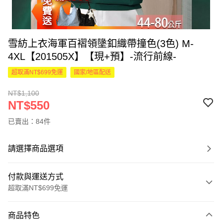
雪紡上衣海軍百褶領墬釦織帶撞色(3色) M-
4XL【201505X】【現+預】-流行前線-
超取滿NT$699免運
國家/地區配送
NT$1,100
NT$550
已賣出：84件
請選擇商品選項
付款與運送方式
超取滿NT$699免運
付款方式
商品特色
信用卡一次付款