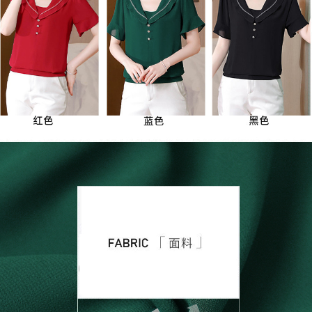
３．未成年的使用者請事先徵得法定代理人或監護人之同意方可使用
宅配
「AFTEE先享後付」，若未經同意申辦者引起之損失，本公司不負相關責
任。
每筆NT$70，滿NT$699(含以上)免運費
４．使用「AFTEE先享後付」時，將依據個別帳號之用戶狀況，依本公司即
時審查核予不同之上限額度；若仍有額度不足之情形，本公司將視審查結果
離島-郵局寄送
請求用戶進行身份認證。
每筆NT$90，滿NT$699(含以上)免運費
５．嚴禁一人註冊多個帳號或使用他人資訊註冊。若發現惡意使用之情形，
恩沛科技股份有限公司將有權停止該用戶之使用額度並採取法律行動。
國家/地區配送
查看運費