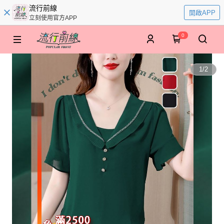
流行前線
開啟APP
立刻使用官方APP
0
1
/
2