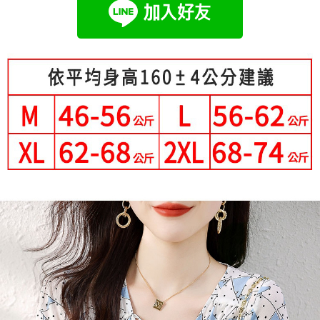
成交易。
Hami Point
AFTEE先享後付是「在收到商品之後才付款」的支付方式。 讓您購物簡單
3.實際核准額度、可分期數及費用金額請依後續交易確認頁面所載為準。
便利好安心！
相關說明
4.訂單成立30分鐘內，如未前往確認交易或遇審核未通過，訂單將自動取
１．簡單：不需註冊會員、不需綁卡、不需儲值。
「Hami Point」為中華電信所提供之點數服務，可於會員專區綁定中華電信
消。如遇「轉專審核」未通過狀況，表示未達大哥付你分期系統評分，恕無
２．便利：只要手機號碼，簡訊認證，即可結帳。
ATM付款
會員帳號後，即可在購物車使用 Hami Point 折抵消費金額 (1點等於1元)。
法說明評估內容。
３．安心：先確認商品／服務後，再付款。
【繳款方式說明】
1.分期款項不併入電信帳單，「大哥付你分期」於每月結算日後寄送繳費提
運送方式
【「AFTEE先享後付」結帳流程】
醒簡訊。
１．於結帳方式選擇「AFTEE先享後付」後，將跳轉至「AFTEE先享後付」
2.透過簡訊連結打開帳單後，可選擇「超商條碼／台灣大直營門市／銀行轉
全家付款取貨
結帳頁面，進行簡訊認證並確認金額後，即可完成結帳。
帳／街口支付／iPASS MONEY」等通路繳費。
２．訂單成立數日內，您將收到繳費通知簡訊。
每筆NT$80，滿NT$699(含以上)免運費
３．收到繳費通知簡訊後14天內，點擊此簡訊中的連結，可透過四大超商／
【注意事項】
ATM／網路銀行／等多元方式進行付款，方視為交易完成。
付款後全家取貨
1.本服務係由「台灣大哥大股份有限公司」（以下簡稱本公司）所提供，讓
※ 請注意：結帳手續完成當下不需立刻繳費，但若您需要取消訂單，請聯絡
用戶於交易時，得透過本服務購買商品或服務，並由商店將買賣／分期付款
每筆NT$80，滿NT$699(含以上)免運費
購買商品的店家。未經商家同意取消之訂單仍視為有效，需透過AFTEE先享
買賣價金債權讓與本公司後，依約使用本公司帳單繳交帳款。
後付繳納相關費用。
2.基於同意付款使用「大哥付你分期」之契約關係目的，商店將以您的個人
付款後萊爾富取貨
※ 交易是否成功請以「AFTEE先享後付 」之結帳頁面顯示為準，若有關於
資料（包含姓名、電話或地址）提供予台灣大哥大進項蒐集、處理及利用，
是否繳費成功／繳費後需取消欲退款等相關疑問，請聯繫「AFTEE先享後付
每筆NT$80，滿NT$699(含以上)免運費
由本公司與您本人進行分期帳單所需資料之確認、核對及更正。
客戶支援中心」
https://netprotections.freshdesk.com/support/home
3.完整用戶服務條款，請詳閱以下連結：
https://oppay.tw/userRule
7-11付款取貨
【注意事項】
每筆NT$80，滿NT$699(含以上)免運費
１．透過由恩沛科技股份有限公司提供之「AFTEE先享後付」服務完成之交
易，需依本服務之必要範圍內提供個人資料，並將交易相關給付款項請求債
付款後7-11取貨
權轉讓予恩沛科技股份有限公司。
２．關於個人資料處理事宜，請瀏覽以下網址：
每筆NT$80，滿NT$699(含以上)免運費
https://aftee.tw/terms/#terms3