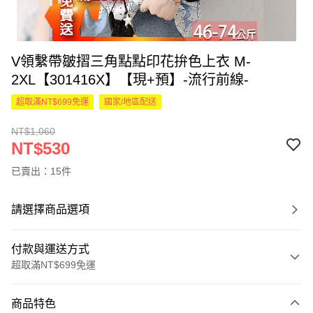
V領繫帶皺摺三角點點印花拚色上衣 M-
2XL【301416X】【現+預】-流行前線-
超取滿NT$699免運
國家/地區配送
NT$1,060
NT$530
已賣出：15件
請選擇商品選項
付款與運送方式
超取滿NT$699免運
付款方式
商品特色
信用卡一次付款