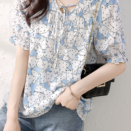
３．未成年的使用者請事先徵得法定代理人或監護人之同意方可使用
宅配
「AFTEE先享後付」，若未經同意申辦者引起之損失，本公司不負相關責
任。
每筆NT$70，滿NT$699(含以上)免運費
４．使用「AFTEE先享後付」時，將依據個別帳號之用戶狀況，依本公司即
時審查核予不同之上限額度；若仍有額度不足之情形，本公司將視審查結果
離島-郵局寄送
請求用戶進行身份認證。
每筆NT$90，滿NT$699(含以上)免運費
５．嚴禁一人註冊多個帳號或使用他人資訊註冊。若發現惡意使用之情形，
恩沛科技股份有限公司將有權停止該用戶之使用額度並採取法律行動。
國家/地區配送
查看運費