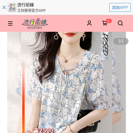
流行前線
開啟APP
立刻使用官方APP
0
1
/
2