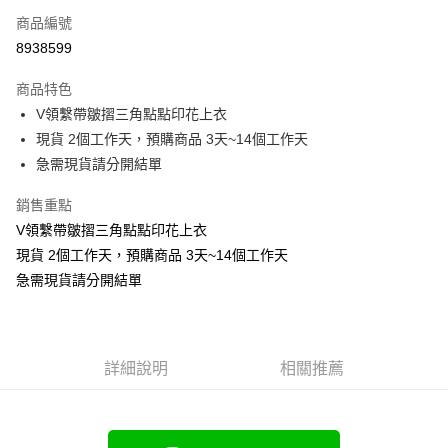
商品編號
超商取貨付款
8938599
LINE Pay
商品特色
Apple Pay
V領繫帶皺摺三角點點印花上衣
現貨 2個工作天，預購商品 3天~14個工作天
街口支付
急需現貨請分開結單
悠遊付
銷售重點
Google Pay
V領繫帶皺摺三角點點印花上衣
現貨 2個工作天，預購商品 3天~14個工作天
全支付
急需現貨請分開結單
全盈+PAY
大哥付你分期
相關說明
詳細說明
相關推薦
【大哥付你分期使用說明】
AFTEE先享後付
1.本服務由台灣大哥大提供，台灣大哥大用戶可立即使用無須另外申請。
2.付款方式選擇「大哥付你分期」，訂單成立後會自動跳轉到大哥付的交易
相關說明
流程，驗證手機門號後，選擇欲分期的期數、繳款截止日，確認付款後即完
【關於「AFTEE先享後付」】