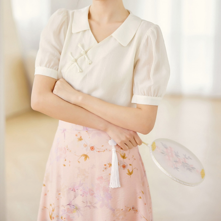
３．未成年的使用者請事先徵得法定代理人或監護人之同意方可使用
宅配
「AFTEE先享後付」，若未經同意申辦者引起之損失，本公司不負相關責
任。
每筆NT$70，滿NT$699(含以上)免運費
４．使用「AFTEE先享後付」時，將依據個別帳號之用戶狀況，依本公司即
時審查核予不同之上限額度；若仍有額度不足之情形，本公司將視審查結果
離島-郵局寄送
請求用戶進行身份認證。
每筆NT$90，滿NT$699(含以上)免運費
５．嚴禁一人註冊多個帳號或使用他人資訊註冊。若發現惡意使用之情形，
恩沛科技股份有限公司將有權停止該用戶之使用額度並採取法律行動。
國家/地區配送
查看運費