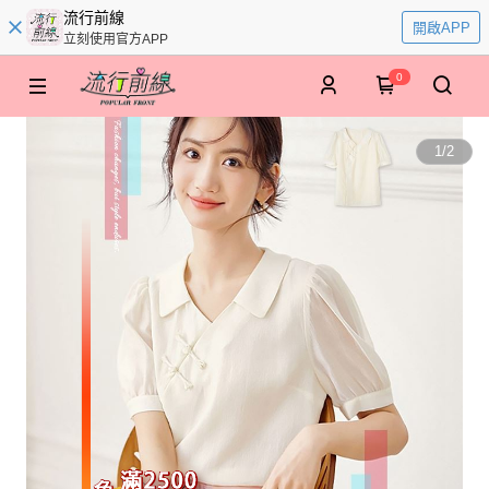
流行前線
開啟APP
立刻使用官方APP
0
1
/
2