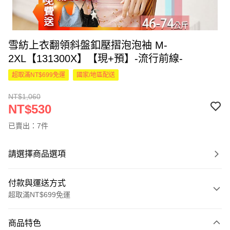
雪紡上衣翻領斜盤釦壓摺泡泡袖 M-
2XL【131300X】【現+預】-流行前線-
超取滿NT$699免運
國家/地區配送
NT$1,060
NT$530
已賣出：7件
請選擇商品選項
付款與運送方式
超取滿NT$699免運
付款方式
商品特色
信用卡一次付款