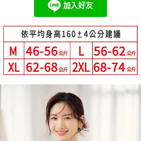
成交易。
Hami Point
AFTEE先享後付是「在收到商品之後才付款」的支付方式。 讓您購物簡單
3.實際核准額度、可分期數及費用金額請依後續交易確認頁面所載為準。
便利好安心！
相關說明
4.訂單成立30分鐘內，如未前往確認交易或遇審核未通過，訂單將自動取
１．簡單：不需註冊會員、不需綁卡、不需儲值。
「Hami Point」為中華電信所提供之點數服務，可於會員專區綁定中華電信
消。如遇「轉專審核」未通過狀況，表示未達大哥付你分期系統評分，恕無
２．便利：只要手機號碼，簡訊認證，即可結帳。
ATM付款
會員帳號後，即可在購物車使用 Hami Point 折抵消費金額 (1點等於1元)。
法說明評估內容。
３．安心：先確認商品／服務後，再付款。
【繳款方式說明】
1.分期款項不併入電信帳單，「大哥付你分期」於每月結算日後寄送繳費提
運送方式
【「AFTEE先享後付」結帳流程】
醒簡訊。
１．於結帳方式選擇「AFTEE先享後付」後，將跳轉至「AFTEE先享後付」
2.透過簡訊連結打開帳單後，可選擇「超商條碼／台灣大直營門市／銀行轉
全家付款取貨
結帳頁面，進行簡訊認證並確認金額後，即可完成結帳。
帳／街口支付／iPASS MONEY」等通路繳費。
２．訂單成立數日內，您將收到繳費通知簡訊。
每筆NT$80，滿NT$699(含以上)免運費
３．收到繳費通知簡訊後14天內，點擊此簡訊中的連結，可透過四大超商／
【注意事項】
ATM／網路銀行／等多元方式進行付款，方視為交易完成。
付款後全家取貨
1.本服務係由「台灣大哥大股份有限公司」（以下簡稱本公司）所提供，讓
※ 請注意：結帳手續完成當下不需立刻繳費，但若您需要取消訂單，請聯絡
用戶於交易時，得透過本服務購買商品或服務，並由商店將買賣／分期付款
每筆NT$80，滿NT$699(含以上)免運費
購買商品的店家。未經商家同意取消之訂單仍視為有效，需透過AFTEE先享
買賣價金債權讓與本公司後，依約使用本公司帳單繳交帳款。
後付繳納相關費用。
2.基於同意付款使用「大哥付你分期」之契約關係目的，商店將以您的個人
付款後萊爾富取貨
※ 交易是否成功請以「AFTEE先享後付 」之結帳頁面顯示為準，若有關於
資料（包含姓名、電話或地址）提供予台灣大哥大進項蒐集、處理及利用，
是否繳費成功／繳費後需取消欲退款等相關疑問，請聯繫「AFTEE先享後付
每筆NT$80，滿NT$699(含以上)免運費
由本公司與您本人進行分期帳單所需資料之確認、核對及更正。
客戶支援中心」
https://netprotections.freshdesk.com/support/home
3.完整用戶服務條款，請詳閱以下連結：
https://oppay.tw/userRule
7-11付款取貨
【注意事項】
每筆NT$80，滿NT$699(含以上)免運費
１．透過由恩沛科技股份有限公司提供之「AFTEE先享後付」服務完成之交
易，需依本服務之必要範圍內提供個人資料，並將交易相關給付款項請求債
付款後7-11取貨
權轉讓予恩沛科技股份有限公司。
２．關於個人資料處理事宜，請瀏覽以下網址：
每筆NT$80，滿NT$699(含以上)免運費
https://aftee.tw/terms/#terms3