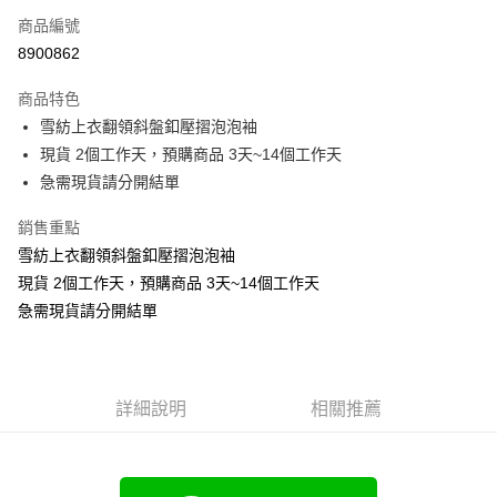
商品編號
超商取貨付款
8900862
LINE Pay
商品特色
Apple Pay
雪紡上衣翻領斜盤釦壓摺泡泡袖
現貨 2個工作天，預購商品 3天~14個工作天
街口支付
急需現貨請分開結單
悠遊付
銷售重點
Google Pay
雪紡上衣翻領斜盤釦壓摺泡泡袖
現貨 2個工作天，預購商品 3天~14個工作天
全支付
急需現貨請分開結單
全盈+PAY
大哥付你分期
相關說明
詳細說明
相關推薦
【大哥付你分期使用說明】
AFTEE先享後付
1.本服務由台灣大哥大提供，台灣大哥大用戶可立即使用無須另外申請。
2.付款方式選擇「大哥付你分期」，訂單成立後會自動跳轉到大哥付的交易
相關說明
流程，驗證手機門號後，選擇欲分期的期數、繳款截止日，確認付款後即完
【關於「AFTEE先享後付」】