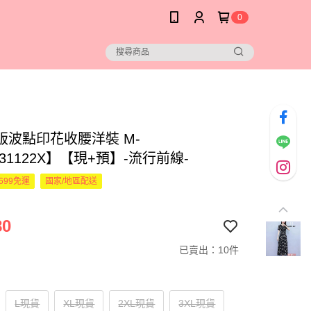
0
版波點印花收腰洋裝 M-
331122X】【現+預】-流行前線-
699免運
國家/地區配送
80
已賣出：10件
L現貨
XL現貨
2XL現貨
3XL現貨