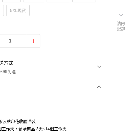
貨
5XL現貨
清除
紀錄
送方式
699免運
次付款
付款
版波點印花收腰洋裝
個工作天，預購商品 3天~14個工作天