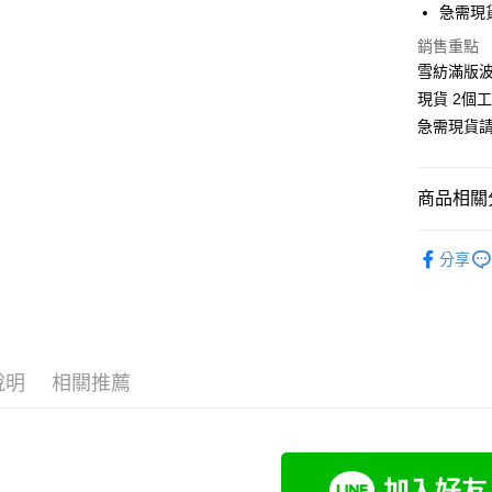
急需現
街口支付
銷售重點
雪紡滿版
悠遊付
現貨 2個
Google Pa
急需現貨
全支付
全盈+PAY
商品相關分
大哥付你
❄清涼夏款
分享
相關說明
大尺碼女裝(
【大哥付
AFTEE先
1.本服務
👗洋裝/套
2.付款方
相關說明
流程，驗
【關於「A
👗洋裝/套
Hami Poin
完成交易
AFTEE
說明
相關推薦
3.實際核
小尺碼女裝(4
便利好安
相關說明
4.訂單成
１．簡單
「Hami
中尺碼女裝(5
消。如遇
ATM付款
２．便利
信會員帳號後
無法說明
３．安心
元)。
【繳款方
1.分期款
【「AFT