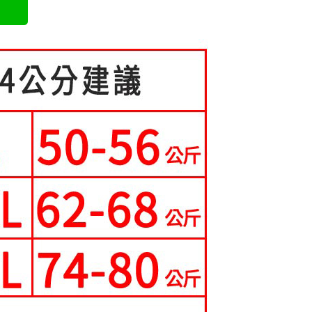
方式選擇「AFTEE先享後付」後，將跳轉至「AFTEE先享後
訊連結打開帳單後，可選擇「超商條碼／台灣大直營門市／銀行轉
頁面，進行簡訊認證並確認金額後，即可完成結帳。
取貨
付／iPASS MONEY」等通路繳費。
成立數日內，您將收到繳費通知簡訊。
費通知簡訊後14天內，點擊此簡訊中的連結，可透過四大超商
0，滿NT$699(含以上)免運費
項】
網路銀行／等多元方式進行付款，方視為交易完成。
係由「台灣大哥大股份有限公司」（以下簡稱本公司）所提供，讓
：結帳手續完成當下不需立刻繳費，但若您需要取消訂單，請聯
家取貨
易時，得透過本服務購買商品或服務，並由商店將買賣／分期付
的店家。未經商家同意取消之訂單仍視為有效，需透過AFTEE
0，滿NT$699(含以上)免運費
金債權讓與本公司後，依約使用本公司帳單繳交帳款。
繳納相關費用。
意付款使用「大哥付你分期」之契約關係目的，商店將以您的個人
否成功請以「AFTEE先享後付 」之結帳頁面顯示為準，若有關於
爾富取貨
含姓名、電話或地址）提供予台灣大哥大進項蒐集、處理及利
功／繳費後需取消欲退款等相關疑問，請聯繫「AFTEE先享後
公司與您本人進行分期帳單所需資料之確認、核對及更正。
援中心」
https://netprotections.freshdesk.com/support/home
0，滿NT$699(含以上)免運費
戶服務條款，請詳閱以下連結：
https://oppay.tw/userRule
項】
取貨
恩沛科技股份有限公司提供之「AFTEE先享後付」服務完成之
0，滿NT$699(含以上)免運費
依本服務之必要範圍內提供個人資料，並將交易相關給付款項請
讓予恩沛科技股份有限公司。
1取貨
個人資料處理事宜，請瀏覽以下網址：
ee.tw/terms/#terms3
0，滿NT$699(含以上)免運費
年的使用者請事先徵得法定代理人或監護人之同意方可使用
E先享後付」，若未經同意申辦者引起之損失，本公司不負相關責
0，滿NT$699(含以上)免運費
AFTEE先享後付」時，將依據個別帳號之用戶狀況，依本公司
核予不同之上限額度；若仍有額度不足之情形，本公司將視審查
寄送
用戶進行身份認證。
一人註冊多個帳號或使用他人資訊註冊。若發現惡意使用之情