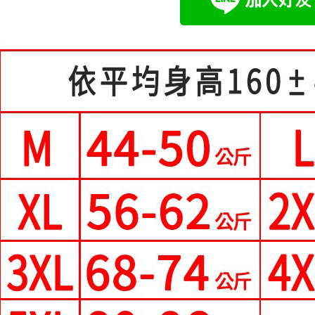
運送方式
醒簡訊。
１．於結帳
2.透過簡
付」結帳
全家付款
帳／街口支
２．訂單
３．收到繳
每筆NT$8
【注意事
／ATM／
1.本服務
※ 請注意
付款後全
用戶於交
絡購買商品
每筆NT$8
款買賣價
先享後付
2.基於同
※ 交易是
付款後萊
資料（包
是否繳費成
用，由本
付客戶支
每筆NT$8
3.完整用
【注意事
7-11付款
１．透過由
每筆NT$8
交易，需
求債權轉
付款後7-1
２．關於
https://aft
每筆NT$8
３．未成
「AFTE
宅配
任。
每筆NT$7
４．使用「
即時審查
離島-郵局
結果請求
５．嚴禁