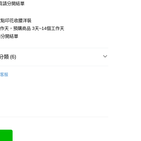
貨請分開結單
波點印花收腰洋裝
工作天，預購商品 3天~14個工作天
y
請分開結單
類 (6)
分期
❄
客服
70kg以上)
你分期使用說明】
享後付
由台灣大哥大提供，台灣大哥大用戶可立即使用無須另外申請。
裝
短袖洋裝
式選擇「大哥付你分期」，訂單成立後會自動跳轉到大哥付的交易
證手機門號後，選擇欲分期的期數、繳款截止日，確認付款後即
FTEE先享後付」】
裝
長洋裝
t
。
先享後付是「在收到商品之後才付款」的支付方式。 讓您購物簡單
准額度、可分期數及費用金額請依後續交易確認頁面所載為準。
5-55kg)
心！
立30分鐘內，如未前往確認交易或遇審核未通過，訂單將自動取
：不需註冊會員、不需綁卡、不需儲值。
 Point」為中華電信所提供之點數服務，可於會員專區綁定中華電
5-70kg)
「轉專審核」未通過狀況，表示未達大哥付你分期系統評分，恕
：只要手機號碼，簡訊認證，即可結帳。
，即可在購物車使用 Hami Point 折抵消費金額 (1點等於1
評估內容。
：先確認商品／服務後，再付款。
式說明】
項不併入電信帳單，「大哥付你分期」於每月結算日後寄送繳費提
EE先享後付」結帳流程】