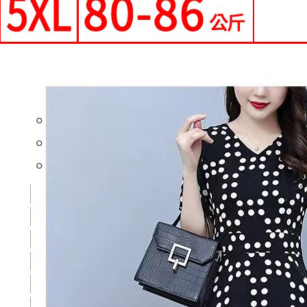
每筆NT$9
形，恩沛
動。
國家/地區