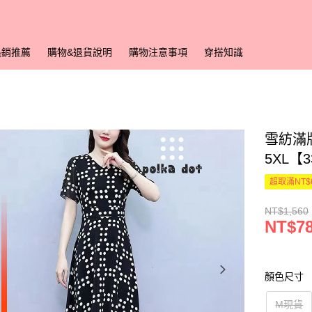
熱銷推薦
購物&退貨說明
購物注意事項
穿搭知識
雪紡滿
5XL【
超取滿NT$
NT$1,560
NT$7
顏色尺寸
M現貨