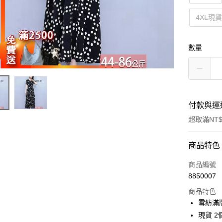
4XL現
數量
付款與運
超取滿NT$
付款方式
商品特色
信用卡一
商品編號
8850007
超商取貨
商品特色
LINE Pay
雪紡滿
現貨 2
Apple Pay