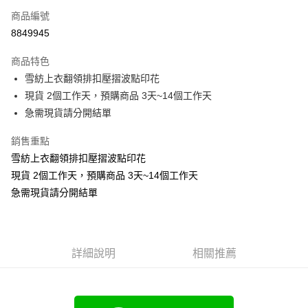
商品編號
超商取貨付款
8849945
LINE Pay
商品特色
Apple Pay
雪紡上衣翻領排扣壓摺波點印花
現貨 2個工作天，預購商品 3天~14個工作天
街口支付
急需現貨請分開結單
悠遊付
銷售重點
Google Pay
雪紡上衣翻領排扣壓摺波點印花
現貨 2個工作天，預購商品 3天~14個工作天
全支付
急需現貨請分開結單
全盈+PAY
大哥付你分期
相關說明
詳細說明
相關推薦
【大哥付你分期使用說明】
AFTEE先享後付
1.本服務由台灣大哥大提供，台灣大哥大用戶可立即使用無須另外申請。
2.付款方式選擇「大哥付你分期」，訂單成立後會自動跳轉到大哥付的交易
相關說明
流程，驗證手機門號後，選擇欲分期的期數、繳款截止日，確認付款後即完
【關於「AFTEE先享後付」】