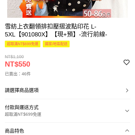
雪紡上衣翻領排扣壓摺波點印花 L-
5XL【901080X】【現+預】-流行前線-
超取滿NT$699免運
國家/地區配送
NT$1,100
NT$550
已賣出：46件
請選擇商品選項
付款與運送方式
超取滿NT$699免運
付款方式
商品特色
信用卡一次付款