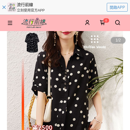
流行前線
開啟APP
立刻使用官方APP
0
1
/
2