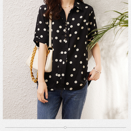
３．未成年的使用者請事先徵得法定代理人或監護人之同意方可使用
宅配
「AFTEE先享後付」，若未經同意申辦者引起之損失，本公司不負相關責
任。
每筆NT$70，滿NT$699(含以上)免運費
４．使用「AFTEE先享後付」時，將依據個別帳號之用戶狀況，依本公司即
時審查核予不同之上限額度；若仍有額度不足之情形，本公司將視審查結果
離島-郵局寄送
請求用戶進行身份認證。
每筆NT$90，滿NT$699(含以上)免運費
５．嚴禁一人註冊多個帳號或使用他人資訊註冊。若發現惡意使用之情形，
恩沛科技股份有限公司將有權停止該用戶之使用額度並採取法律行動。
國家/地區配送
查看運費