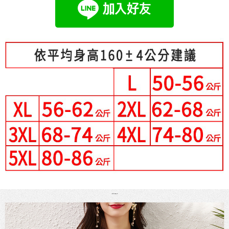
成交易。
Hami Point
AFTEE先享後付是「在收到商品之後才付款」的支付方式。 讓您購物簡單
3.實際核准額度、可分期數及費用金額請依後續交易確認頁面所載為準。
便利好安心！
相關說明
4.訂單成立30分鐘內，如未前往確認交易或遇審核未通過，訂單將自動取
１．簡單：不需註冊會員、不需綁卡、不需儲值。
「Hami Point」為中華電信所提供之點數服務，可於會員專區綁定中華電信
消。如遇「轉專審核」未通過狀況，表示未達大哥付你分期系統評分，恕無
２．便利：只要手機號碼，簡訊認證，即可結帳。
ATM付款
會員帳號後，即可在購物車使用 Hami Point 折抵消費金額 (1點等於1元)。
法說明評估內容。
３．安心：先確認商品／服務後，再付款。
【繳款方式說明】
1.分期款項不併入電信帳單，「大哥付你分期」於每月結算日後寄送繳費提
運送方式
【「AFTEE先享後付」結帳流程】
醒簡訊。
１．於結帳方式選擇「AFTEE先享後付」後，將跳轉至「AFTEE先享後付」
2.透過簡訊連結打開帳單後，可選擇「超商條碼／台灣大直營門市／銀行轉
全家付款取貨
結帳頁面，進行簡訊認證並確認金額後，即可完成結帳。
帳／街口支付／iPASS MONEY」等通路繳費。
２．訂單成立數日內，您將收到繳費通知簡訊。
每筆NT$80，滿NT$699(含以上)免運費
３．收到繳費通知簡訊後14天內，點擊此簡訊中的連結，可透過四大超商／
【注意事項】
ATM／網路銀行／等多元方式進行付款，方視為交易完成。
付款後全家取貨
1.本服務係由「台灣大哥大股份有限公司」（以下簡稱本公司）所提供，讓
※ 請注意：結帳手續完成當下不需立刻繳費，但若您需要取消訂單，請聯絡
用戶於交易時，得透過本服務購買商品或服務，並由商店將買賣／分期付款
每筆NT$80，滿NT$699(含以上)免運費
購買商品的店家。未經商家同意取消之訂單仍視為有效，需透過AFTEE先享
買賣價金債權讓與本公司後，依約使用本公司帳單繳交帳款。
後付繳納相關費用。
2.基於同意付款使用「大哥付你分期」之契約關係目的，商店將以您的個人
付款後萊爾富取貨
※ 交易是否成功請以「AFTEE先享後付 」之結帳頁面顯示為準，若有關於
資料（包含姓名、電話或地址）提供予台灣大哥大進項蒐集、處理及利用，
是否繳費成功／繳費後需取消欲退款等相關疑問，請聯繫「AFTEE先享後付
每筆NT$80，滿NT$699(含以上)免運費
由本公司與您本人進行分期帳單所需資料之確認、核對及更正。
客戶支援中心」
https://netprotections.freshdesk.com/support/home
3.完整用戶服務條款，請詳閱以下連結：
https://oppay.tw/userRule
7-11付款取貨
【注意事項】
每筆NT$80，滿NT$699(含以上)免運費
１．透過由恩沛科技股份有限公司提供之「AFTEE先享後付」服務完成之交
易，需依本服務之必要範圍內提供個人資料，並將交易相關給付款項請求債
付款後7-11取貨
權轉讓予恩沛科技股份有限公司。
２．關於個人資料處理事宜，請瀏覽以下網址：
每筆NT$80，滿NT$699(含以上)免運費
https://aftee.tw/terms/#terms3