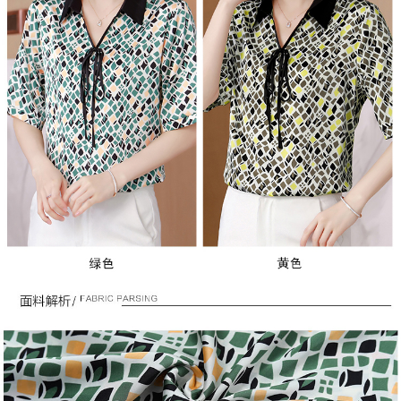
３．未成年的使用者請事先徵得法定代理人或監護人之同意方可使用
付款後7-11取貨
「AFTEE先享後付」，若未經同意申辦者引起之損失，本公司不負相關責
任。
每筆NT$80，滿NT$699(含以上)免運費
４．使用「AFTEE先享後付」時，將依據個別帳號之用戶狀況，依本公司即
時審查核予不同之上限額度；若仍有額度不足之情形，本公司將視審查結果
宅配
請求用戶進行身份認證。
每筆NT$70，滿NT$699(含以上)免運費
５．嚴禁一人註冊多個帳號或使用他人資訊註冊。若發現惡意使用之情形，
恩沛科技股份有限公司將有權停止該用戶之使用額度並採取法律行動。
離島-郵局寄送
每筆NT$90，滿NT$699(含以上)免運費
國家/地區配送
查看運費