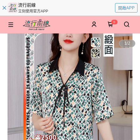
流行前線
開啟APP
立刻使用官方APP
0
1
/
2