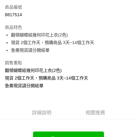
商品編號
超商取貨付款
8817514
LINE Pay
商品特色
Apple Pay
翻領蝴蝶結幾何印花上衣(2色)
現貨 2個工作天，預購商品 3天~14個工作天
街口支付
急需現貨請分開結單
悠遊付
銷售重點
Google Pay
翻領蝴蝶結幾何印花上衣(2色)
現貨 2個工作天，預購商品 3天~14個工作天
全支付
急需現貨請分開結單
全盈+PAY
大哥付你分期
相關說明
詳細說明
相關推薦
【大哥付你分期使用說明】
AFTEE先享後付
1.本服務由台灣大哥大提供，台灣大哥大用戶可立即使用無須另外申請。
2.付款方式選擇「大哥付你分期」，訂單成立後會自動跳轉到大哥付的交易
相關說明
流程，驗證手機門號後，選擇欲分期的期數、繳款截止日，確認付款後即完
【關於「AFTEE先享後付」】