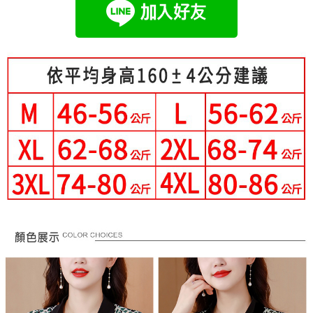
成交易。
Hami Point
AFTEE先享後付是「在收到商品之後才付款」的支付方式。 讓您購物簡單
3.實際核准額度、可分期數及費用金額請依後續交易確認頁面所載為準。
便利好安心！
相關說明
4.訂單成立30分鐘內，如未前往確認交易或遇審核未通過，訂單將自動取
１．簡單：不需註冊會員、不需綁卡、不需儲值。
「Hami Point」為中華電信所提供之點數服務，可於會員專區綁定中華電信
消。如遇「轉專審核」未通過狀況，表示未達大哥付你分期系統評分，恕無
２．便利：只要手機號碼，簡訊認證，即可結帳。
ATM付款
會員帳號後，即可在購物車使用 Hami Point 折抵消費金額 (1點等於1元)。
法說明評估內容。
３．安心：先確認商品／服務後，再付款。
【繳款方式說明】
1.分期款項不併入電信帳單，「大哥付你分期」於每月結算日後寄送繳費提
運送方式
【「AFTEE先享後付」結帳流程】
醒簡訊。
１．於結帳方式選擇「AFTEE先享後付」後，將跳轉至「AFTEE先享後付」
2.透過簡訊連結打開帳單後，可選擇「超商條碼／台灣大直營門市／銀行轉
全家付款取貨
結帳頁面，進行簡訊認證並確認金額後，即可完成結帳。
帳／街口支付／iPASS MONEY」等通路繳費。
２．訂單成立數日內，您將收到繳費通知簡訊。
每筆NT$80，滿NT$699(含以上)免運費
３．收到繳費通知簡訊後14天內，點擊此簡訊中的連結，可透過四大超商／
【注意事項】
ATM／網路銀行／等多元方式進行付款，方視為交易完成。
付款後全家取貨
1.本服務係由「台灣大哥大股份有限公司」（以下簡稱本公司）所提供，讓
※ 請注意：結帳手續完成當下不需立刻繳費，但若您需要取消訂單，請聯絡
用戶於交易時，得透過本服務購買商品或服務，並由商店將買賣／分期付款
每筆NT$80，滿NT$699(含以上)免運費
購買商品的店家。未經商家同意取消之訂單仍視為有效，需透過AFTEE先享
買賣價金債權讓與本公司後，依約使用本公司帳單繳交帳款。
後付繳納相關費用。
2.基於同意付款使用「大哥付你分期」之契約關係目的，商店將以您的個人
萊爾富取貨付款
※ 交易是否成功請以「AFTEE先享後付 」之結帳頁面顯示為準，若有關於
資料（包含姓名、電話或地址）提供予台灣大哥大進項蒐集、處理及利用，
是否繳費成功／繳費後需取消欲退款等相關疑問，請聯繫「AFTEE先享後付
每筆NT$80，滿NT$699(含以上)免運費
由本公司與您本人進行分期帳單所需資料之確認、核對及更正。
客戶支援中心」
https://netprotections.freshdesk.com/support/home
3.完整用戶服務條款，請詳閱以下連結：
https://oppay.tw/userRule
付款後萊爾富取貨
【注意事項】
每筆NT$80，滿NT$699(含以上)免運費
１．透過由恩沛科技股份有限公司提供之「AFTEE先享後付」服務完成之交
易，需依本服務之必要範圍內提供個人資料，並將交易相關給付款項請求債
7-11付款取貨
權轉讓予恩沛科技股份有限公司。
２．關於個人資料處理事宜，請瀏覽以下網址：
每筆NT$80，滿NT$699(含以上)免運費
https://aftee.tw/terms/#terms3