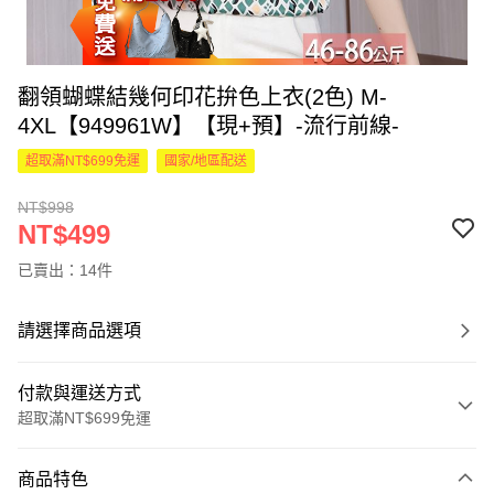
翻領蝴蝶結幾何印花拚色上衣(2色) M-
4XL【949961W】【現+預】-流行前線-
超取滿NT$699免運
國家/地區配送
NT$998
NT$499
已賣出：14件
請選擇商品選項
付款與運送方式
超取滿NT$699免運
付款方式
商品特色
信用卡一次付款