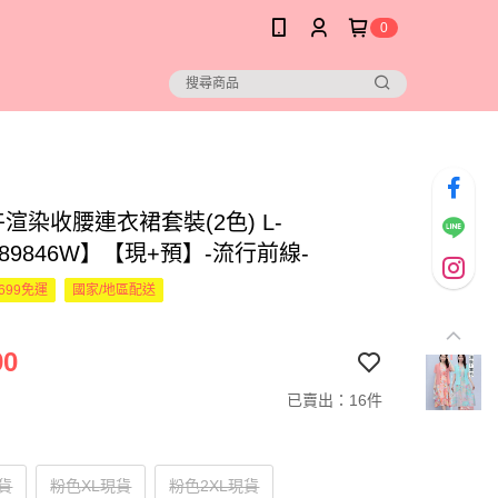
0
渲染收腰連衣裙套裝(2色) L-
789846W】【現+預】-流行前線-
699免運
國家/地區配送
90
已賣出：16件
貨
粉色XL現貨
粉色2XL現貨