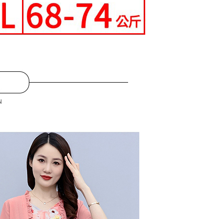
0，滿NT$699(含以上)免運費
AFTEE先享後付」時，將依據個別帳號之用戶狀況，依本公司
核予不同之上限額度；若仍有額度不足之情形，本公司將視審查
寄送
用戶進行身份認證。
一人註冊多個帳號或使用他人資訊註冊。若發現惡意使用之情
0，滿NT$699(含以上)免運費
科技股份有限公司將有權停止該用戶之使用額度並採取法律行
配送
查看運費