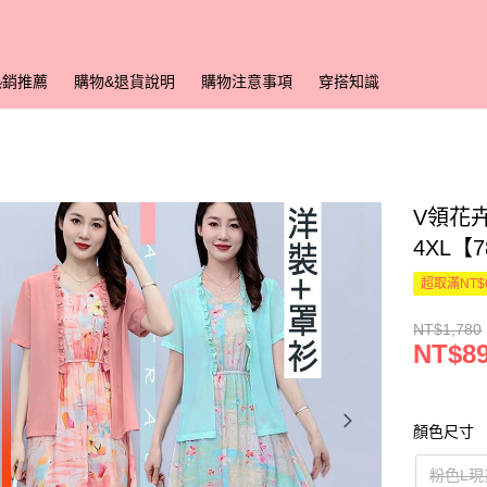
熱銷推薦
購物&退貨說明
購物注意事項
穿搭知識
V領花卉
4XL【
超取滿NT$
NT$1,780
NT$8
顏色尺寸
粉色L現