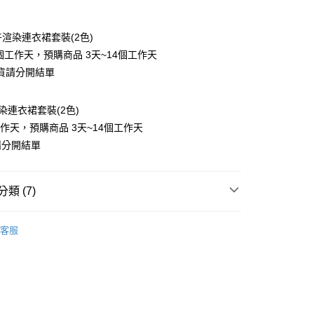
付款
卉渲染連衣裙套裝(2色)
個工作天，預購商品 3天~14個工作天
貨請分開結單
染連衣裙套裝(2色)
工作天，預購商品 3天~14個工作天
y
請分開結單
類 (7)
分期
❄
客服
70kg以上)
你分期使用說明】
享後付
由台灣大哥大提供，台灣大哥大用戶可立即使用無須另外申請。
裝
短袖洋裝
式選擇「大哥付你分期」，訂單成立後會自動跳轉到大哥付的交易
證手機門號後，選擇欲分期的期數、繳款截止日，確認付款後即
FTEE先享後付」】
裝
長洋裝
t
。
先享後付是「在收到商品之後才付款」的支付方式。 讓您購物簡單
准額度、可分期數及費用金額請依後續交易確認頁面所載為準。
裝
套裝
心！