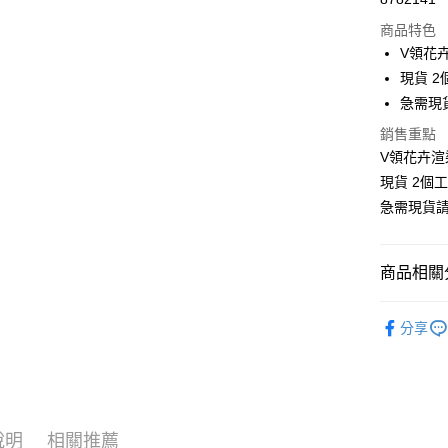
超商取貨
商品特色
LINE Pay
V領花
現貨 2
Apple Pay
急需現
街口支付
銷售重點
V領花卉渲
悠遊付
現貨 2個
Google Pa
急需現貨
全支付
全盈+PAY
商品相關分
大哥付你
❄清涼夏款
分享
相關說明
大尺碼女裝(
【大哥付
AFTEE先
1.本服務
👗洋裝/套
2.付款方
相關說明
流程，驗
【關於「A
👗洋裝/套
Hami Poin
完成交易
AFTEE
說明
相關推薦
3.實際核
👗洋裝/套
便利好安
相關說明