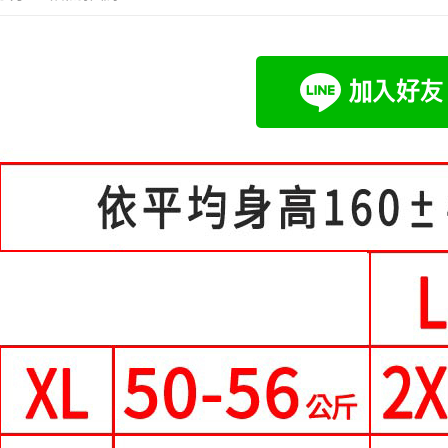
4.訂單成
１．簡單
「Hami
小尺碼女裝(4
消。如遇
ATM付款
２．便利
信會員帳號後
無法說明
３．安心
元)。
中尺碼女裝(5
【繳款方
1.分期款
【「AFT
運送方式
醒簡訊。
１．於結帳
2.透過簡
付」結帳
全家付款
帳／街口支
２．訂單
３．收到繳
每筆NT$8
【注意事
／ATM／
1.本服務
※ 請注意
付款後全
用戶於交
絡購買商品
每筆NT$8
款買賣價
先享後付
2.基於同
※ 交易是
付款後萊
資料（包
是否繳費成
用，由本
付客戶支
每筆NT$8
3.完整用
【注意事
7-11付款
１．透過由
每筆NT$8
交易，需
求債權轉
付款後7-1
２．關於
https://aft
每筆NT$8
３．未成
「AFTE