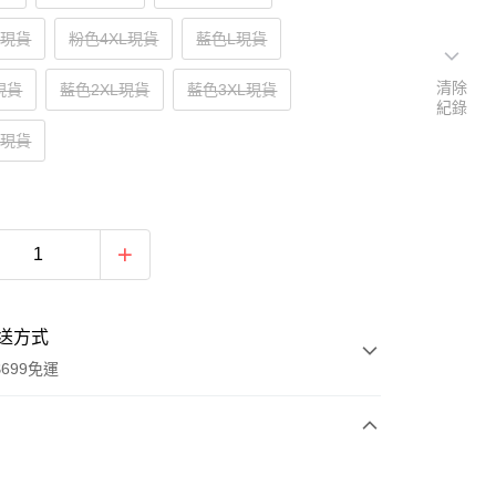
L現貨
粉色4XL現貨
藍色L現貨
清除
現貨
藍色2XL現貨
藍色3XL現貨
紀錄
L現貨
送方式
699免運
次付款