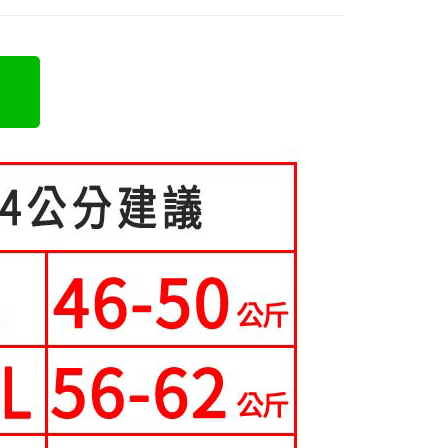
立30分鐘內，如未前往確認交易或遇審核未通過，訂單將自動取
：不需註冊會員、不需綁卡、不需儲值。
 Point」為中華電信所提供之點數服務，可於會員專區綁定中華電
5-55kg)
「轉專審核」未通過狀況，表示未達大哥付你分期系統評分，恕
：只要手機號碼，簡訊認證，即可結帳。
，即可在購物車使用 Hami Point 折抵消費金額 (1點等於1
評估內容。
：先確認商品／服務後，再付款。
5-70kg)
式說明】
項不併入電信帳單，「大哥付你分期」於每月結算日後寄送繳費提
EE先享後付」結帳流程】
方式選擇「AFTEE先享後付」後，將跳轉至「AFTEE先享後
訊連結打開帳單後，可選擇「超商條碼／台灣大直營門市／銀行轉
頁面，進行簡訊認證並確認金額後，即可完成結帳。
取貨
付／iPASS MONEY」等通路繳費。
成立數日內，您將收到繳費通知簡訊。
費通知簡訊後14天內，點擊此簡訊中的連結，可透過四大超商
0，滿NT$699(含以上)免運費
項】
網路銀行／等多元方式進行付款，方視為交易完成。
係由「台灣大哥大股份有限公司」（以下簡稱本公司）所提供，讓
：結帳手續完成當下不需立刻繳費，但若您需要取消訂單，請聯
家取貨
易時，得透過本服務購買商品或服務，並由商店將買賣／分期付
的店家。未經商家同意取消之訂單仍視為有效，需透過AFTEE
0，滿NT$699(含以上)免運費
金債權讓與本公司後，依約使用本公司帳單繳交帳款。
繳納相關費用。
意付款使用「大哥付你分期」之契約關係目的，商店將以您的個人
否成功請以「AFTEE先享後付 」之結帳頁面顯示為準，若有關於
爾富取貨
含姓名、電話或地址）提供予台灣大哥大進項蒐集、處理及利
功／繳費後需取消欲退款等相關疑問，請聯繫「AFTEE先享後
公司與您本人進行分期帳單所需資料之確認、核對及更正。
援中心」
https://netprotections.freshdesk.com/support/home
0，滿NT$699(含以上)免運費
戶服務條款，請詳閱以下連結：
https://oppay.tw/userRule
項】
取貨
恩沛科技股份有限公司提供之「AFTEE先享後付」服務完成之
0，滿NT$699(含以上)免運費
依本服務之必要範圍內提供個人資料，並將交易相關給付款項請
讓予恩沛科技股份有限公司。
1取貨
個人資料處理事宜，請瀏覽以下網址：
ee.tw/terms/#terms3
0，滿NT$699(含以上)免運費
年的使用者請事先徵得法定代理人或監護人之同意方可使用
E先享後付」，若未經同意申辦者引起之損失，本公司不負相關責