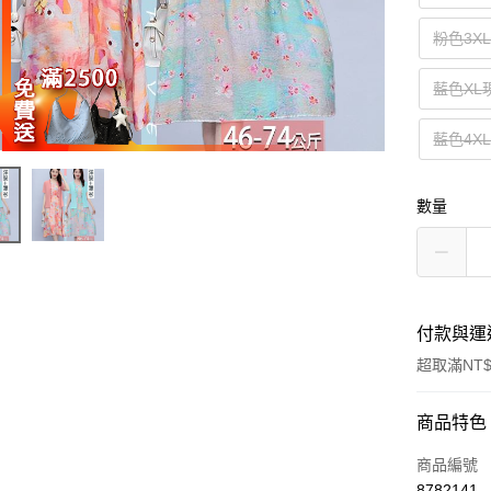
粉色3X
藍色XL
藍色4X
數量
付款與運
超取滿NT$
付款方式
商品特色
信用卡一
商品編號
8782141