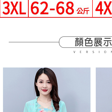
宅配
任。
每筆NT$7
４．使用「
即時審查
離島-郵局
結果請求
５．嚴禁
每筆NT$9
形，恩沛
動。
國家/地區