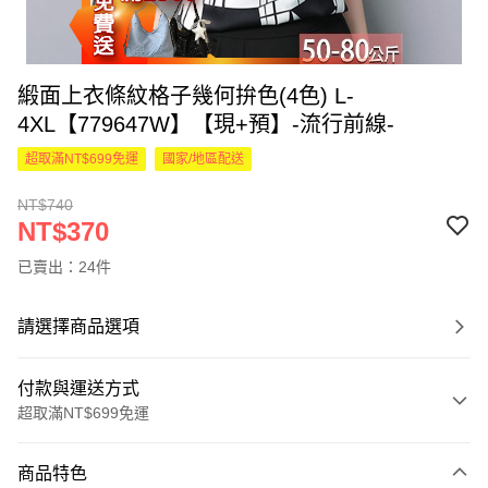
緞面上衣條紋格子幾何拚色(4色) L-
4XL【779647W】【現+預】-流行前線-
超取滿NT$699免運
國家/地區配送
NT$740
NT$370
已賣出：24件
請選擇商品選項
付款與運送方式
超取滿NT$699免運
付款方式
商品特色
信用卡一次付款