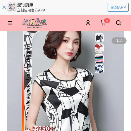
流行前線
開啟APP
立刻使用官方APP
0
1
/
2