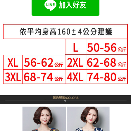
成交易。
Hami Point
AFTEE先享後付是「在收到商品之後才付款」的支付方式。 讓您購物簡單
3.實際核准額度、可分期數及費用金額請依後續交易確認頁面所載為準。
便利好安心！
相關說明
4.訂單成立30分鐘內，如未前往確認交易或遇審核未通過，訂單將自動取
１．簡單：不需註冊會員、不需綁卡、不需儲值。
「Hami Point」為中華電信所提供之點數服務，可於會員專區綁定中華電信
消。如遇「轉專審核」未通過狀況，表示未達大哥付你分期系統評分，恕無
２．便利：只要手機號碼，簡訊認證，即可結帳。
ATM付款
會員帳號後，即可在購物車使用 Hami Point 折抵消費金額 (1點等於1元)。
法說明評估內容。
３．安心：先確認商品／服務後，再付款。
【繳款方式說明】
1.分期款項不併入電信帳單，「大哥付你分期」於每月結算日後寄送繳費提
運送方式
【「AFTEE先享後付」結帳流程】
醒簡訊。
１．於結帳方式選擇「AFTEE先享後付」後，將跳轉至「AFTEE先享後付」
2.透過簡訊連結打開帳單後，可選擇「超商條碼／台灣大直營門市／銀行轉
全家付款取貨
結帳頁面，進行簡訊認證並確認金額後，即可完成結帳。
帳／街口支付／iPASS MONEY」等通路繳費。
２．訂單成立數日內，您將收到繳費通知簡訊。
每筆NT$80，滿NT$699(含以上)免運費
３．收到繳費通知簡訊後14天內，點擊此簡訊中的連結，可透過四大超商／
【注意事項】
ATM／網路銀行／等多元方式進行付款，方視為交易完成。
付款後全家取貨
1.本服務係由「台灣大哥大股份有限公司」（以下簡稱本公司）所提供，讓
※ 請注意：結帳手續完成當下不需立刻繳費，但若您需要取消訂單，請聯絡
用戶於交易時，得透過本服務購買商品或服務，並由商店將買賣／分期付款
每筆NT$80，滿NT$699(含以上)免運費
購買商品的店家。未經商家同意取消之訂單仍視為有效，需透過AFTEE先享
買賣價金債權讓與本公司後，依約使用本公司帳單繳交帳款。
後付繳納相關費用。
2.基於同意付款使用「大哥付你分期」之契約關係目的，商店將以您的個人
付款後萊爾富取貨
※ 交易是否成功請以「AFTEE先享後付 」之結帳頁面顯示為準，若有關於
資料（包含姓名、電話或地址）提供予台灣大哥大進項蒐集、處理及利用，
是否繳費成功／繳費後需取消欲退款等相關疑問，請聯繫「AFTEE先享後付
每筆NT$80，滿NT$699(含以上)免運費
由本公司與您本人進行分期帳單所需資料之確認、核對及更正。
客戶支援中心」
https://netprotections.freshdesk.com/support/home
3.完整用戶服務條款，請詳閱以下連結：
https://oppay.tw/userRule
7-11付款取貨
【注意事項】
每筆NT$80，滿NT$699(含以上)免運費
１．透過由恩沛科技股份有限公司提供之「AFTEE先享後付」服務完成之交
易，需依本服務之必要範圍內提供個人資料，並將交易相關給付款項請求債
付款後7-11取貨
權轉讓予恩沛科技股份有限公司。
２．關於個人資料處理事宜，請瀏覽以下網址：
每筆NT$80，滿NT$699(含以上)免運費
https://aftee.tw/terms/#terms3