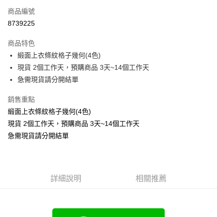
商品編號
超商取貨付款
8739225
LINE Pay
商品特色
Apple Pay
緞面上衣條紋格子幾何(4色)
現貨 2個工作天，預購商品 3天~14個工作天
街口支付
急需現貨請分開結單
悠遊付
銷售重點
Google Pay
緞面上衣條紋格子幾何(4色)
現貨 2個工作天，預購商品 3天~14個工作天
全支付
急需現貨請分開結單
全盈+PAY
大哥付你分期
相關說明
詳細說明
相關推薦
【大哥付你分期使用說明】
AFTEE先享後付
1.本服務由台灣大哥大提供，台灣大哥大用戶可立即使用無須另外申請。
2.付款方式選擇「大哥付你分期」，訂單成立後會自動跳轉到大哥付的交易
相關說明
流程，驗證手機門號後，選擇欲分期的期數、繳款截止日，確認付款後即完
【關於「AFTEE先享後付」】