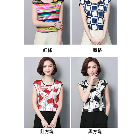
３．未成年的使用者請事先徵得法定代理人或監護人之同意方可使用
宅配
「AFTEE先享後付」，若未經同意申辦者引起之損失，本公司不負相關責
任。
每筆NT$70，滿NT$699(含以上)免運費
４．使用「AFTEE先享後付」時，將依據個別帳號之用戶狀況，依本公司即
時審查核予不同之上限額度；若仍有額度不足之情形，本公司將視審查結果
離島-郵局寄送
請求用戶進行身份認證。
每筆NT$90，滿NT$699(含以上)免運費
５．嚴禁一人註冊多個帳號或使用他人資訊註冊。若發現惡意使用之情形，
恩沛科技股份有限公司將有權停止該用戶之使用額度並採取法律行動。
國家/地區配送
查看運費