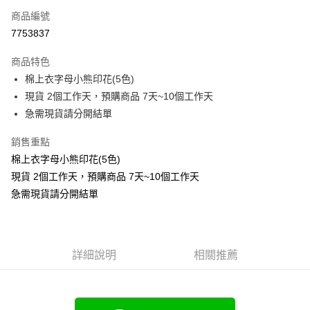
商品編號
超商取貨付款
7753837
LINE Pay
商品特色
Apple Pay
棉上衣字母小熊印花(5色)
現貨 2個工作天，預購商品 7天~10個工作天
街口支付
急需現貨請分開結單
悠遊付
銷售重點
Google Pay
棉上衣字母小熊印花(5色)
現貨 2個工作天，預購商品 7天~10個工作天
全支付
急需現貨請分開結單
全盈+PAY
大哥付你分期
相關說明
詳細說明
相關推薦
【大哥付你分期使用說明】
AFTEE先享後付
1.本服務由台灣大哥大提供，台灣大哥大用戶可立即使用無須另外申請。
2.付款方式選擇「大哥付你分期」，訂單成立後會自動跳轉到大哥付的交易
相關說明
流程，驗證手機門號後，選擇欲分期的期數、繳款截止日，確認付款後即完
【關於「AFTEE先享後付」】