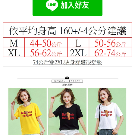
成交易。
Hami Point
AFTEE先享後付是「在收到商品之後才付款」的支付方式。 讓您購物簡單
3.實際核准額度、可分期數及費用金額請依後續交易確認頁面所載為準。
便利好安心！
相關說明
4.訂單成立30分鐘內，如未前往確認交易或遇審核未通過，訂單將自動取
１．簡單：不需註冊會員、不需綁卡、不需儲值。
「Hami Point」為中華電信所提供之點數服務，可於會員專區綁定中華電信
消。如遇「轉專審核」未通過狀況，表示未達大哥付你分期系統評分，恕無
２．便利：只要手機號碼，簡訊認證，即可結帳。
ATM付款
會員帳號後，即可在購物車使用 Hami Point 折抵消費金額 (1點等於1元)。
法說明評估內容。
３．安心：先確認商品／服務後，再付款。
【繳款方式說明】
1.分期款項不併入電信帳單，「大哥付你分期」於每月結算日後寄送繳費提
運送方式
【「AFTEE先享後付」結帳流程】
醒簡訊。
１．於結帳方式選擇「AFTEE先享後付」後，將跳轉至「AFTEE先享後付」
2.透過簡訊連結打開帳單後，可選擇「超商條碼／台灣大直營門市／銀行轉
全家付款取貨
結帳頁面，進行簡訊認證並確認金額後，即可完成結帳。
帳／街口支付／iPASS MONEY」等通路繳費。
２．訂單成立數日內，您將收到繳費通知簡訊。
每筆NT$80，滿NT$699(含以上)免運費
３．收到繳費通知簡訊後14天內，點擊此簡訊中的連結，可透過四大超商／
【注意事項】
ATM／網路銀行／等多元方式進行付款，方視為交易完成。
付款後全家取貨
1.本服務係由「台灣大哥大股份有限公司」（以下簡稱本公司）所提供，讓
※ 請注意：結帳手續完成當下不需立刻繳費，但若您需要取消訂單，請聯絡
用戶於交易時，得透過本服務購買商品或服務，並由商店將買賣／分期付款
每筆NT$80，滿NT$699(含以上)免運費
購買商品的店家。未經商家同意取消之訂單仍視為有效，需透過AFTEE先享
買賣價金債權讓與本公司後，依約使用本公司帳單繳交帳款。
後付繳納相關費用。
2.基於同意付款使用「大哥付你分期」之契約關係目的，商店將以您的個人
付款後萊爾富取貨
※ 交易是否成功請以「AFTEE先享後付 」之結帳頁面顯示為準，若有關於
資料（包含姓名、電話或地址）提供予台灣大哥大進項蒐集、處理及利用，
是否繳費成功／繳費後需取消欲退款等相關疑問，請聯繫「AFTEE先享後付
每筆NT$80，滿NT$699(含以上)免運費
由本公司與您本人進行分期帳單所需資料之確認、核對及更正。
客戶支援中心」
https://netprotections.freshdesk.com/support/home
3.完整用戶服務條款，請詳閱以下連結：
https://oppay.tw/userRule
7-11付款取貨
【注意事項】
每筆NT$80，滿NT$699(含以上)免運費
１．透過由恩沛科技股份有限公司提供之「AFTEE先享後付」服務完成之交
易，需依本服務之必要範圍內提供個人資料，並將交易相關給付款項請求債
付款後7-11取貨
權轉讓予恩沛科技股份有限公司。
２．關於個人資料處理事宜，請瀏覽以下網址：
每筆NT$80，滿NT$699(含以上)免運費
https://aftee.tw/terms/#terms3