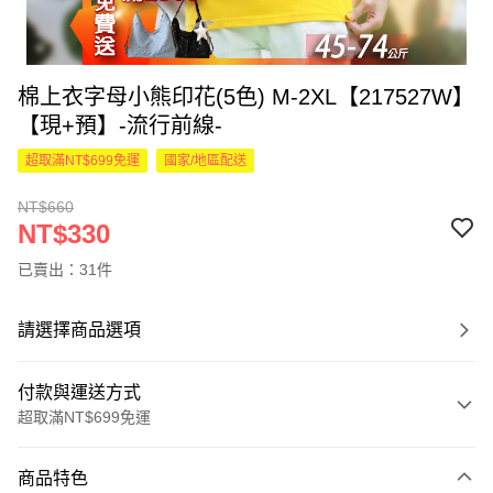
棉上衣字母小熊印花(5色) M-2XL【217527W】
【現+預】-流行前線-
超取滿NT$699免運
國家/地區配送
NT$660
NT$330
已賣出：31件
請選擇商品選項
付款與運送方式
超取滿NT$699免運
付款方式
商品特色
信用卡一次付款