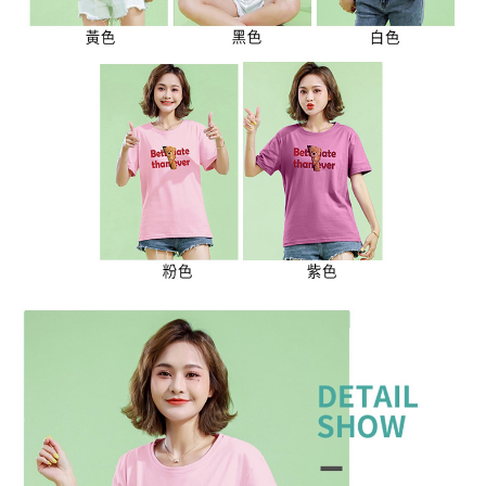
３．未成年的使用者請事先徵得法定代理人或監護人之同意方可使用
宅配
「AFTEE先享後付」，若未經同意申辦者引起之損失，本公司不負相關責
任。
每筆NT$70，滿NT$699(含以上)免運費
４．使用「AFTEE先享後付」時，將依據個別帳號之用戶狀況，依本公司即
時審查核予不同之上限額度；若仍有額度不足之情形，本公司將視審查結果
離島-郵局寄送
請求用戶進行身份認證。
每筆NT$90，滿NT$699(含以上)免運費
５．嚴禁一人註冊多個帳號或使用他人資訊註冊。若發現惡意使用之情形，
恩沛科技股份有限公司將有權停止該用戶之使用額度並採取法律行動。
國家/地區配送
查看運費