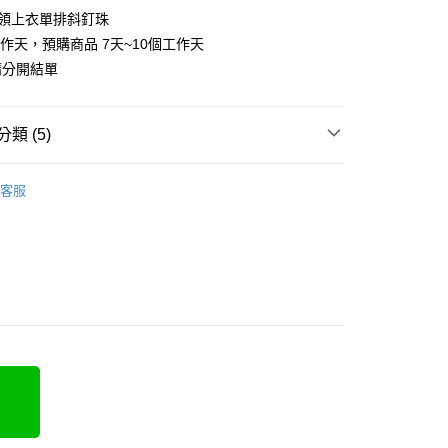
V領上衣單排斜釘珠
工作天，預購商品 7天~10個工作天
y
請分開結單
類 (5)
分期
類
長袖上衣
客服
類
雪紡衫
你分期使用說明】
享後付
由台灣大哥大提供，台灣大哥大用戶可立即使用無須另外申請。
類
V領上衣
式選擇「大哥付你分期」，訂單成立後會自動跳轉到大哥付的交易
證手機門號後，選擇欲分期的期數、繳款截止日，確認付款後即
FTEE先享後付」】
70kg以上)
t
。
先享後付是「在收到商品之後才付款」的支付方式。 讓您購物簡單
准額度、可分期數及費用金額請依後續交易確認頁面所載為準。
5-70kg)
心！
立30分鐘內，如未前往確認交易或遇審核未通過，訂單將自動取
：不需註冊會員、不需綁卡、不需儲值。
 Point」為中華電信所提供之點數服務，可於會員專區綁定中華電
「轉專審核」未通過狀況，表示未達大哥付你分期系統評分，恕
：只要手機號碼，簡訊認證，即可結帳。
，即可在購物車使用 Hami Point 折抵消費金額 (1點等於1
評估內容。
：先確認商品／服務後，再付款。
式說明】
項不併入電信帳單，「大哥付你分期」於每月結算日後寄送繳費提
EE先享後付」結帳流程】
方式選擇「AFTEE先享後付」後，將跳轉至「AFTEE先享後
訊連結打開帳單後，可選擇「超商條碼／台灣大直營門市／銀行轉
頁面，進行簡訊認證並確認金額後，即可完成結帳。
取貨
付／iPASS MONEY」等通路繳費。