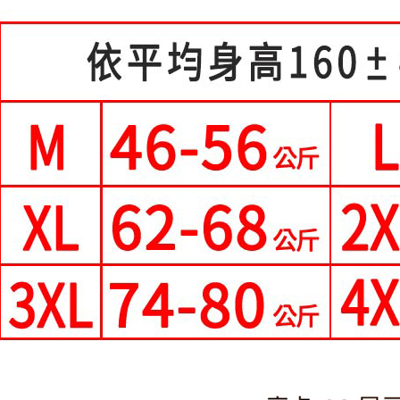
２．訂單
３．收到繳
每筆NT$8
【注意事
／ATM／
1.本服務
※ 請注意
付款後全
用戶於交
絡購買商品
每筆NT$8
款買賣價
先享後付
2.基於同
※ 交易是
付款後萊
資料（包
是否繳費成
用，由本
付客戶支
每筆NT$8
3.完整用
【注意事
7-11付款
１．透過由
每筆NT$8
交易，需
求債權轉
付款後7-1
２．關於
https://aft
每筆NT$8
３．未成
「AFTE
宅配
任。
每筆NT$7
４．使用「
即時審查
離島-郵局
結果請求
５．嚴禁
每筆NT$9
形，恩沛
動。
國家/地區