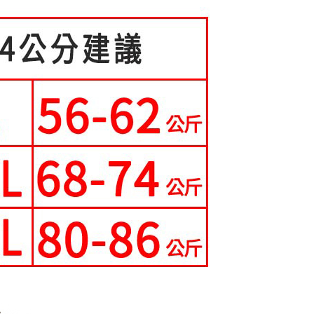
成立數日內，您將收到繳費通知簡訊。
費通知簡訊後14天內，點擊此簡訊中的連結，可透過四大超商
0，滿NT$699(含以上)免運費
項】
網路銀行／等多元方式進行付款，方視為交易完成。
係由「台灣大哥大股份有限公司」（以下簡稱本公司）所提供，讓
：結帳手續完成當下不需立刻繳費，但若您需要取消訂單，請聯
家取貨
易時，得透過本服務購買商品或服務，並由商店將買賣／分期付
的店家。未經商家同意取消之訂單仍視為有效，需透過AFTEE
0，滿NT$699(含以上)免運費
金債權讓與本公司後，依約使用本公司帳單繳交帳款。
繳納相關費用。
意付款使用「大哥付你分期」之契約關係目的，商店將以您的個人
否成功請以「AFTEE先享後付 」之結帳頁面顯示為準，若有關於
爾富取貨
含姓名、電話或地址）提供予台灣大哥大進項蒐集、處理及利
功／繳費後需取消欲退款等相關疑問，請聯繫「AFTEE先享後
公司與您本人進行分期帳單所需資料之確認、核對及更正。
援中心」
https://netprotections.freshdesk.com/support/home
0，滿NT$699(含以上)免運費
戶服務條款，請詳閱以下連結：
https://oppay.tw/userRule
項】
取貨
恩沛科技股份有限公司提供之「AFTEE先享後付」服務完成之
0，滿NT$699(含以上)免運費
依本服務之必要範圍內提供個人資料，並將交易相關給付款項請
讓予恩沛科技股份有限公司。
1取貨
個人資料處理事宜，請瀏覽以下網址：
ee.tw/terms/#terms3
0，滿NT$699(含以上)免運費
年的使用者請事先徵得法定代理人或監護人之同意方可使用
E先享後付」，若未經同意申辦者引起之損失，本公司不負相關責
0，滿NT$699(含以上)免運費
AFTEE先享後付」時，將依據個別帳號之用戶狀況，依本公司
核予不同之上限額度；若仍有額度不足之情形，本公司將視審查
寄送
用戶進行身份認證。
一人註冊多個帳號或使用他人資訊註冊。若發現惡意使用之情
0，滿NT$699(含以上)免運費
科技股份有限公司將有權停止該用戶之使用額度並採取法律行
配送
查看運費