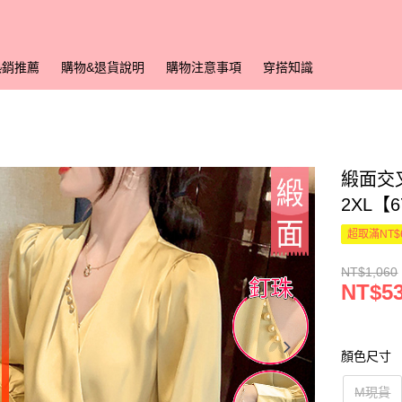
熱銷推薦
購物&退貨說明
購物注意事項
穿搭知識
緞面交
2XL【
超取滿NT$
NT$1,060
NT$5
顏色尺寸
M現貨