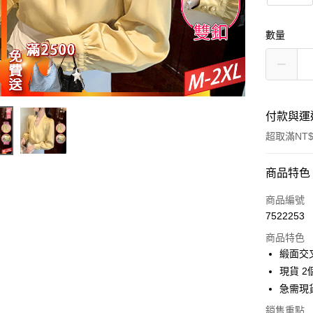
數量
付款與運
超取滿NT$
付款方式
商品特色
信用卡一
商品編號
7522253
超商取貨
商品特色
LINE Pay
緞面交
現貨 2
Apple Pay
急需現
街口支付
銷售重點