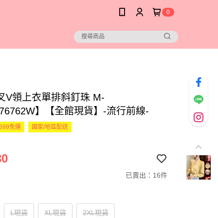
0
叉V領上衣單排斜釘珠 M-
676762W】【全館現貨】-流行前線-
699免運
國家/地區配送
30
已賣出：16件
L現貨
XL現貨
2XL現貨