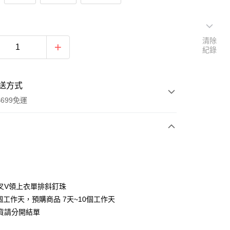
清除
紀錄
送方式
699免運
次付款
付款
叉V領上衣單排斜釘珠
個工作天，預購商品 7天~10個工作天
貨請分開結單