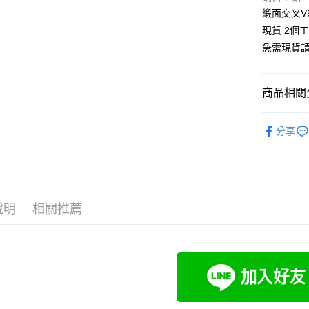
緞面交叉
悠遊付
現貨 2個
Google Pa
急需現貨
全支付
全盈+PAY
商品相關分
大哥付你
👚上衣分
分享
相關說明
👚上衣分
【大哥付
AFTEE先
1.本服務
👚上衣分
2.付款方
相關說明
流程，驗
【關於「A
大尺碼女裝(
Hami Poin
完成交易
AFTEE
說明
相關推薦
3.實際核
中尺碼女裝(5
便利好安
相關說明
4.訂單成
１．簡單
「Hami
消。如遇
ATM付款
２．便利
信會員帳號後
無法說明
３．安心
元)。
【繳款方
1.分期款
【「AFT
運送方式
醒簡訊。
１．於結帳
2.透過簡
付」結帳
全家付款
帳／街口支