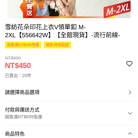
雪紡花朵印花上衣V領單釦 M-
2XL【556642W】【全館現貨】-流行前線-
超取滿NT$699免運
國家/地區配送
NT$900
NT$450
已賣出：20件
請選擇商品選項
付款與運送方式
超取滿NT$699免運
付款方式
商品特色
信用卡一次付款