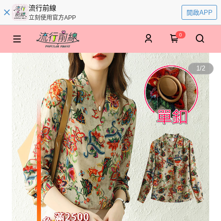
流行前線
開啟APP
立刻使用官方APP
0
1
/
2