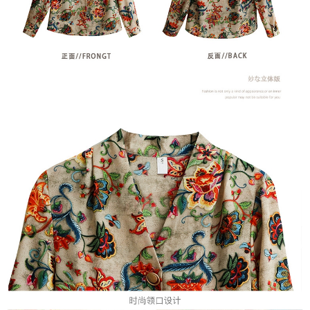
３．未成年的使用者請事先徵得法定代理人或監護人之同意方可使用
宅配
「AFTEE先享後付」，若未經同意申辦者引起之損失，本公司不負相關責
任。
每筆NT$70，滿NT$699(含以上)免運費
４．使用「AFTEE先享後付」時，將依據個別帳號之用戶狀況，依本公司即
時審查核予不同之上限額度；若仍有額度不足之情形，本公司將視審查結果
離島-郵局寄送
請求用戶進行身份認證。
每筆NT$90，滿NT$699(含以上)免運費
５．嚴禁一人註冊多個帳號或使用他人資訊註冊。若發現惡意使用之情形，
恩沛科技股份有限公司將有權停止該用戶之使用額度並採取法律行動。
國家/地區配送
查看運費