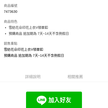
商品編號
超商取貨付款
7473630
LINE Pay
商品特色
Apple Pay
雪紡花朵印花上衣V領單釦
預購商品 追加期為 7天~14天不含例假日
街口支付
銷售重點
悠遊付
雪紡花朵印花上衣V領單釦
Google Pay
預購商品 追加期為 7天~14天不含例假日
全支付
全盈+PAY
詳細說明
相關推薦
大哥付你分期
相關說明
【大哥付你分期使用說明】
AFTEE先享後付
1.本服務由台灣大哥大提供，台灣大哥大用戶可立即使用無須另外申請。
2.付款方式選擇「大哥付你分期」，訂單成立後會自動跳轉到大哥付的交易
相關說明
流程，驗證手機門號後，選擇欲分期的期數、繳款截止日，確認付款後即完
【關於「AFTEE先享後付」】