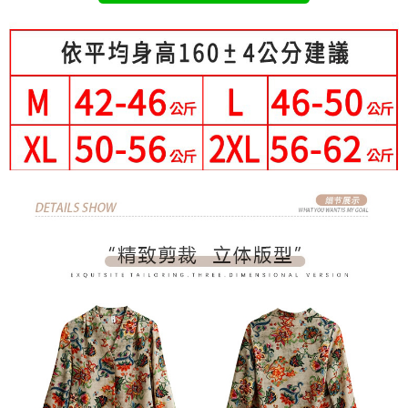
成交易。
Hami Point
AFTEE先享後付是「在收到商品之後才付款」的支付方式。 讓您購物簡單
3.實際核准額度、可分期數及費用金額請依後續交易確認頁面所載為準。
便利好安心！
相關說明
4.訂單成立30分鐘內，如未前往確認交易或遇審核未通過，訂單將自動取
１．簡單：不需註冊會員、不需綁卡、不需儲值。
「Hami Point」為中華電信所提供之點數服務，可於會員專區綁定中華電信
消。如遇「轉專審核」未通過狀況，表示未達大哥付你分期系統評分，恕無
２．便利：只要手機號碼，簡訊認證，即可結帳。
ATM付款
會員帳號後，即可在購物車使用 Hami Point 折抵消費金額 (1點等於1元)。
法說明評估內容。
３．安心：先確認商品／服務後，再付款。
【繳款方式說明】
1.分期款項不併入電信帳單，「大哥付你分期」於每月結算日後寄送繳費提
運送方式
【「AFTEE先享後付」結帳流程】
醒簡訊。
１．於結帳方式選擇「AFTEE先享後付」後，將跳轉至「AFTEE先享後付」
2.透過簡訊連結打開帳單後，可選擇「超商條碼／台灣大直營門市／銀行轉
全家付款取貨
結帳頁面，進行簡訊認證並確認金額後，即可完成結帳。
帳／街口支付／iPASS MONEY」等通路繳費。
２．訂單成立數日內，您將收到繳費通知簡訊。
每筆NT$80，滿NT$699(含以上)免運費
３．收到繳費通知簡訊後14天內，點擊此簡訊中的連結，可透過四大超商／
【注意事項】
ATM／網路銀行／等多元方式進行付款，方視為交易完成。
付款後全家取貨
1.本服務係由「台灣大哥大股份有限公司」（以下簡稱本公司）所提供，讓
※ 請注意：結帳手續完成當下不需立刻繳費，但若您需要取消訂單，請聯絡
用戶於交易時，得透過本服務購買商品或服務，並由商店將買賣／分期付款
每筆NT$80，滿NT$699(含以上)免運費
購買商品的店家。未經商家同意取消之訂單仍視為有效，需透過AFTEE先享
買賣價金債權讓與本公司後，依約使用本公司帳單繳交帳款。
後付繳納相關費用。
2.基於同意付款使用「大哥付你分期」之契約關係目的，商店將以您的個人
付款後萊爾富取貨
※ 交易是否成功請以「AFTEE先享後付 」之結帳頁面顯示為準，若有關於
資料（包含姓名、電話或地址）提供予台灣大哥大進項蒐集、處理及利用，
是否繳費成功／繳費後需取消欲退款等相關疑問，請聯繫「AFTEE先享後付
每筆NT$80，滿NT$699(含以上)免運費
由本公司與您本人進行分期帳單所需資料之確認、核對及更正。
客戶支援中心」
https://netprotections.freshdesk.com/support/home
3.完整用戶服務條款，請詳閱以下連結：
https://oppay.tw/userRule
7-11付款取貨
【注意事項】
每筆NT$80，滿NT$699(含以上)免運費
１．透過由恩沛科技股份有限公司提供之「AFTEE先享後付」服務完成之交
易，需依本服務之必要範圍內提供個人資料，並將交易相關給付款項請求債
付款後7-11取貨
權轉讓予恩沛科技股份有限公司。
２．關於個人資料處理事宜，請瀏覽以下網址：
每筆NT$80，滿NT$699(含以上)免運費
https://aftee.tw/terms/#terms3